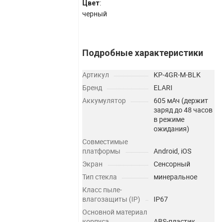
:
Цвет
черный
Подробные характеристики
Артикул
KP-4GR-M-BLK
Бренд
ELARI
Аккумулятор
605 мАч (держит
заряд до 48 часов
в режиме
ожидания)
Совместимые
платформы
Android, iOS
Экран
Сенсорный
Тип стекла
минеральное
Класс пыле-
влагозащиты (IP)
IP67
Основной материал
корпуса
ABS-пластик