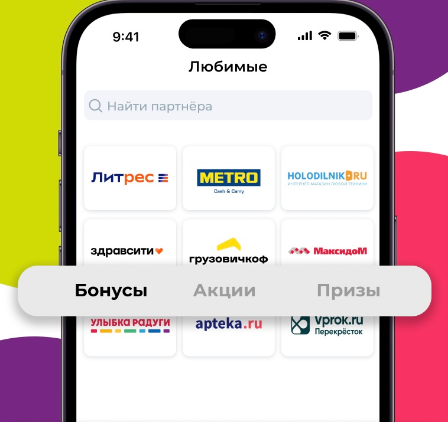
Мои впечатления и советы Холодильник.РУ
Приятное обращение, продавцы знают о товаре все, ответят
на
вопросы, проверят, покажут принцип работы.
ОТВЕТИТЬ
25 октября 2012
в клубе с 03.2012
МАРИНА
Мои впечатления и советы Холодильник.РУ
Покупаем только в Холодильник, ру! Это очень удобно,
дешевле
и качественнее, чем у других. Покупали газ,
плиту"Кайзер",
хлебопечку, утюг, фотоаппарат и еще много
всего. Мой выбор -
ХОЛОДИЛЬНИК, РУ!!!!!
ОТВЕТИТЬ
25 октября 2012
в клубе с 07.2011
ПАВЕЛ
Мои впечатления и советы Холодильник.РУ
Отличный магазин! Выбрал на сайте вытяжку в тот же день
приехал в магазин на Пулковском шоссе и забрал. Все очень
быстро - без задержек и проволочек.
Молодцы! Спасибо!
ОТВЕТИТЬ