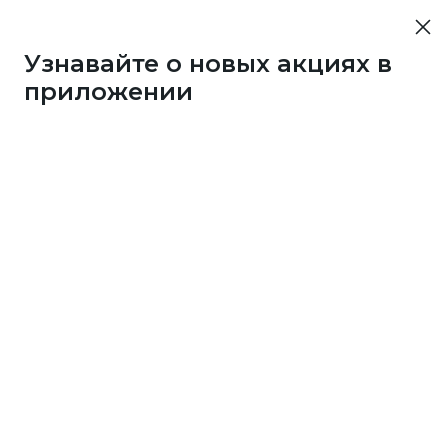
Узнавайте о новых акциях в
приложении
76753
1 бонус
за 33
c