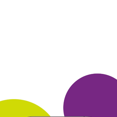
друзьям советую.
ОТВЕТИТЬ
25 октября 2012
в клубе с 09.2001
ИРИНА
Мои впечатления и советы Холодильник.РУ
Покупку делала в магазине впервые. Выбрала на сайте
холодильник. Позвонила по телефону. Вся информация
размещенная в карточке товара соответствовала
действительности. Вечером привезли холодильник. Все
устные
инстркции были даны. Все четко и быстро.
ОТВЕТИТЬ
25 октября 2012
в клубе с 02.2012
ЛЕОНИД
Мои впечатления и советы Холодильник.РУ
Приехал, получил консультацию, сделал выбор, приобрел.
Выбором доволен.
ОТВЕТИТЬ
25 октября 2012
в клубе с 05.2010
СЕРГЕЙ