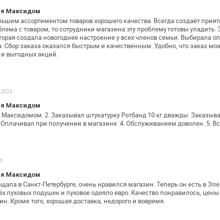
ия Максидом
льшим ассортиментом товаров хорошего
качества. Всегда создаёт прия
лема с товаром, то сотрудники магазина эту
проблему готовы уладить. 
торая создала новогоднее настроение у всех членов
семьи. Выбирала оп
. Сбор
заказа оказался быстрым и качественным. Удобно, что заказ
мож
 и выгодных
акций.
.2023
ия Максидом
ь Максидомом.
2. Заказывал штукатурку Ротбанд 10 кг дважды.
Заказыва
 Оплачивал при получении в магазине.
4. Обслуживанием доволен.
5. Вс
3
ия Максидом
ала в Санкт-Петербурге, очень нравился
магазин. Теперь он есть в Эл
х пуховых подушек и пуховое одеяло евро.
Качество понравилось, цены
ин. Кроме того, хорошая доставка, недорого и
вовремя.