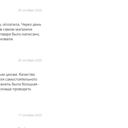
30 октября 2023
, оплатила. Через день
 в самом магазине
 товара было написано,
ковали.
20 октября 2023
ным ценам.
Качество
ля самостоятельного
анель была большая -
почаще проводить
17 октября 2023