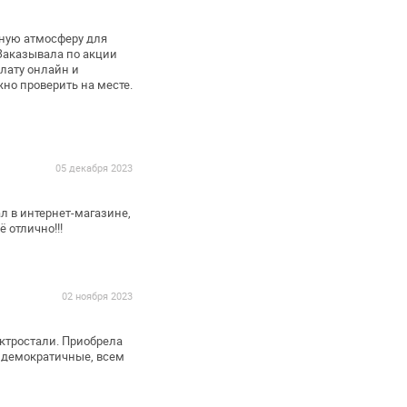
тную атмосферу для
Заказывала по акции
лату онлайн и
но проверить на месте.
05 декабря 2023
л в интернет-магазине,
ё отлично!!!
02 ноября 2023
ектростали. Приобрела
 демократичные, всем