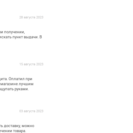
28 августа 2023
ри получении,
скать пункт выдачи. В
15 августа 2023
ита. Оплатил при
т магазине лучшим
ощупать руками.
03 августа 2023
ь доставку, можно
чении товара.