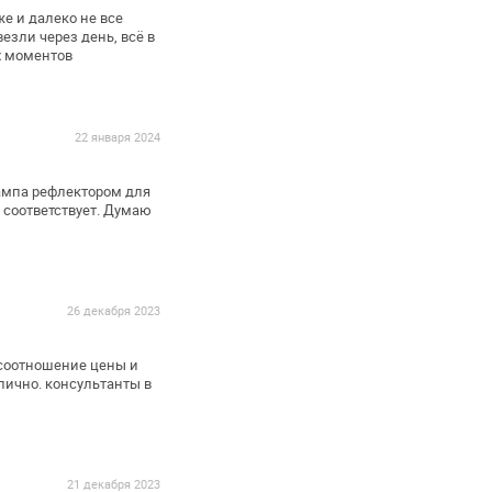
же и далеко не все
езли через день, всё в
х моментов
22 января 2024
ампа рефлектором для
 соответствует. Думаю
26 декабря 2023
соотношение цены и
лично. консультанты в
21 декабря 2023