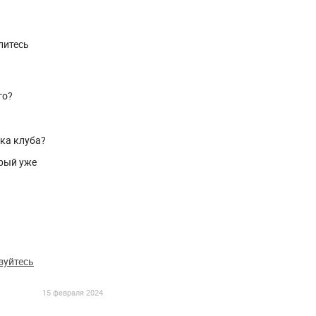
литесь
го?
ика клуба?
рый уже
зуйтесь
15 февраля 2024