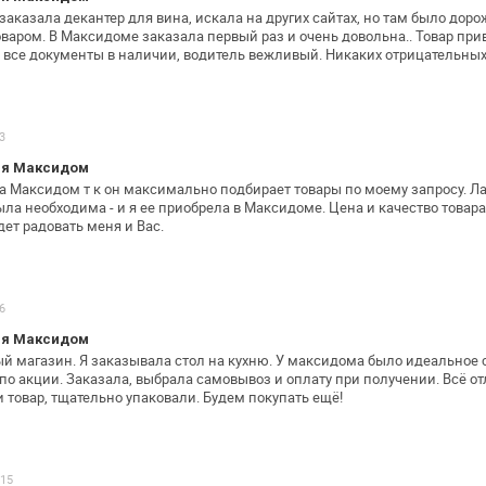
аказала декантер для вина, искала на
других сайтах, но там было доро
варом. В Максидоме заказала первый раз и
очень довольна.. Товар прив
 все документы в наличии, водитель вежливый.
Никаких отрицательны
3
ия Максидом
а Максидом т к он максимально подбирает
товары по моему запросу. Л
ыла необходима - и я ее приобрела в Максидоме. Цена и
качество товара
дет
радовать меня и Вас.
6
ия Максидом
магазин. Я заказывала стол на кухню. У
максидома было идеальное 
по акции. Заказала, выбрала самовывоз и оплату при
получении. Всё от
 товар, тщательно упаковали. Будем покупать ещё!
015