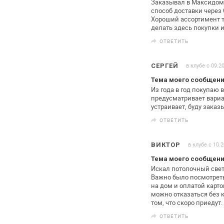
Заказывал в Максидом
способ
доставки через 
Хороший ассортимент
т
делать здесь покупки 
ОТВЕТИТЬ
в клубе с 09.2
СЕРГЕЙ
Тема моего сообщен
Из года в год покупаю
предусматривает
вариа
устраивает, буду
заказы
ОТВЕТИТЬ
в клубе с 10.
ВИКТОР
Тема моего сообщен
Искал потолочный све
Важно было
посмотреть
на дом
и оплатой карто
можно
отказаться без 
том, что скоро
приедут.
ОТВЕТИТЬ