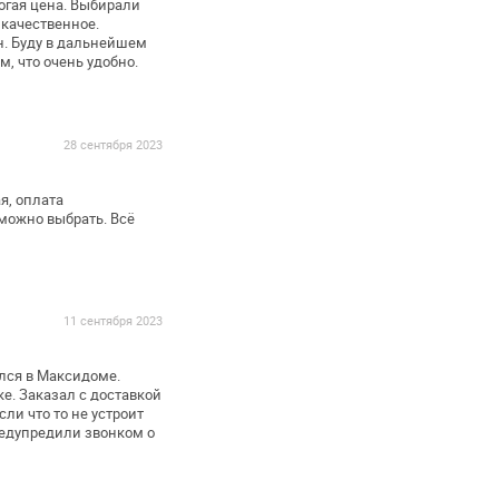
огая цена. Выбирали
качественное.
н. Буду в дальнейшем
, что очень удобно.
28 сентября 2023
я, оплата
можно выбрать. Всё
11 сентября 2023
лся в Максидоме.
е. Заказал с доставкой
сли что то не устроит
редупредили звонком о