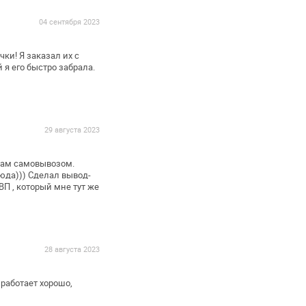
04 сентября 2023
ки! Я заказал их с
 я его быстро забрала.
29 августа 2023
сам самовывозом.
юда))) Сделал вывод-
ВП , который мне тут же
28 августа 2023
 работает хорошо,