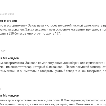
бе с 04.2013
ет магазин
ю и ассортименту. Заказывал кусторез по
самой низкой цене. оплата п
овности доволен. Заказ выдаётся не в основном магазине,
пришлось пои
слить
230 бонусов много. ру- по факту 197.
7.2001
ия Максидом
ом ассортимента. Заказал комплектующие
для сборки электрического щ
чен именно тот товар, который был заказан. Перед
покупкой в интерне
ить
магазин и внимательно отобрать нужный товар, т. е, как
говорится, п
1
ия Максидом
плинтуса, строительные смеси для пола.
В Максидоме удобно оформлят
 Как правило могут доставить и на следующий день.
Оплачиваю при полу