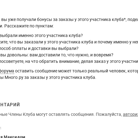
вы уже получали бонусы за заказы у этого участника клуба*, поде
. Расскажите по пунктам:
выбрали именно этого участника клуба?
ите, что вы заказали у этого участника клуба и почему именно у не
пособ оплаты и доставки вы выбрали?
 вы довольны: вам доставили то, что нужно, и вовремя?
посоветуете, на что обратить внимание, делая заказ у этого участн
форума
оставить сообщение может только реальный человек, кото
ы Много.ру за заказы у этого участника клуба.
ЕНТАРИЙ
ные Члены Клуба могут оставлять сообщения. Пожалуйста,
автори
1
ия Максидом