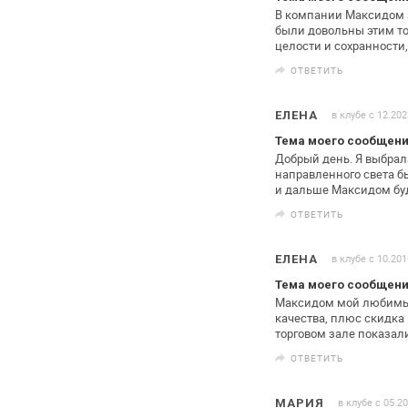
В компании Максидом з
были
довольны этим то
целости и
сохранности,
ОТВЕТИТЬ
в клубе с 12.202
ЕЛЕНА
Тема моего сообщен
Добрый день. Я выбрал
направленного
света б
и дальше Максидом бу
ОТВЕТИТЬ
в клубе с 10.201
ЕЛЕНА
Тема моего сообщен
Максидом мой любимый 
качества, плюс
скидка 
торговом зале
показали
ОТВЕТИТЬ
в клубе с 05.2
МАРИЯ