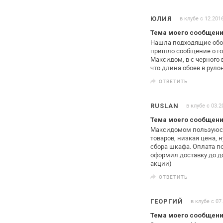
в клубе с 12.201
ЮЛИЯ
Тема моего сообщен
Нашла подходящие обои
пришло сообщение о го
Максидом, в с черного 
что длина обоев в руло
ОТВЕТИТЬ
в клубе с 03.2
RUSLAN
Тема моего сообщен
Максидомом пользуюсь
товаров, низкая цена, 
сбора шкафа. Оплата по 
оформил доставку до д
акции)
ОТВЕТИТЬ
в клубе с 07
ГЕОРГИЙ
Тема моего сообщен