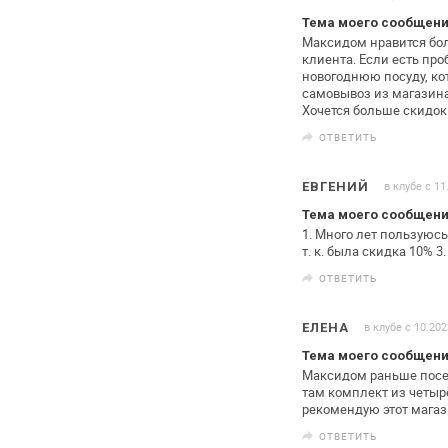
Тема моего сообщен
Максидом нравится бо
клиента.
Если есть проб
новогоднюю
посуду, ко
самовывоз из магазина
Хочется больше скидок
ОТВЕТИТЬ
в клубе с 11
ЕВГЕНИЙ
Тема моего сообщен
1. Много лет пользуюс
т. к. была скидка 10%
3.
ОТВЕТИТЬ
в клубе с 10.202
ЕЛЕНА
Тема моего сообщен
Максидом раньше посещ
там
комплект из четырё
рекомендую
этот магаз
ОТВЕТИТЬ