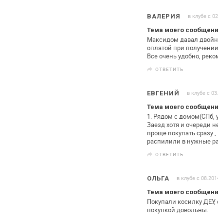
в клубе с 0
ВАЛЕРИЯ
Тема моего сообщен
Максидом давал двойную
оплатой
при получении.
Все очень
удобно, рек
ОТВЕТИТЬ
в клубе с 03
ЕВГЕНИЙ
Тема моего сообщен
1. Рядом с домом(СПб, 
Заезд хотя
и очереди не
проще
покупать сразу ,
распилили в нужные
ра
ОТВЕТИТЬ
в клубе с 08.201
ОЛЬГА
Тема моего сообщен
Покупали косилку ДЕУ, 
покупкой
довольны.