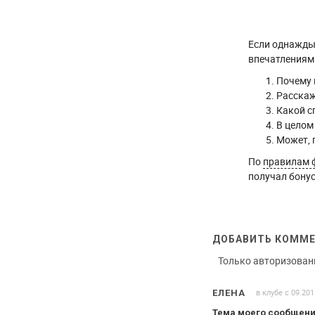
Если однажды 
впечатлениями
Почему 
Расскаж
Какой с
В целом
Может, 
По
правилам 
получал бонус
ДОБАВИТЬ КОММ
Только авторизован
в клубе с 09.201
ЕЛЕНА
Тема моего сообщен