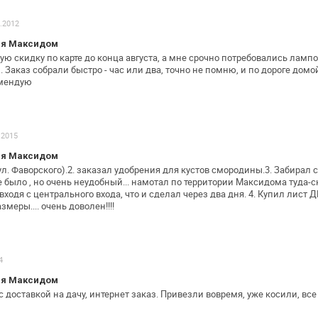
2.2012
ия Максидом
 скидку по карте до конца августа, а
мне срочно потребовались лампоч
 Заказ собрали быстро - час или два, точно не
помню, и по дороге домой
омендую
.2015
ия Максидом
ул. Фаворского).2. заказал удобрения
для кустов смородины.3. Забирал 
 было , но очень неудобный... намотал по
территории Максидома туда-с
 входя с центрального входа, что и сделал
через два дня.
4. Купил лист Д
змеры.... очень доволен!!!!
4
ия Максидом
с доставкой на дачу, интернет заказ.
Привезли вовремя, уже косили, все