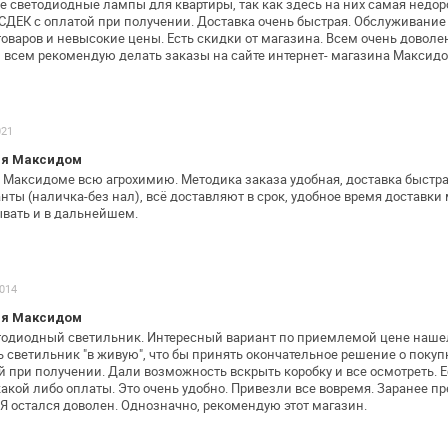
е светодиодные лампы для квартиры, так
как здесь на них самая недор
СДЕК с оплатой при получении. Доставка очень
быстрая. Обслуживание 
оваров и невысокие цены. Есть скидки от магазина. Всем
очень доволе
и всем
рекомендую делать заказы на сайте интернет- магазина
Максидом
021
ия Максидом
 в Максидоме всю агрохимию. Методика
заказа удобная, доставка быстра
нты (наличка-без нал), всё доставляют в срок, удобное
время доставки 
вать и в дальнейшем.
2014
ия Максидом
тодиодный светильник. Интересный вариант
по приемлемой цене наше
 светильник "в живую", что бы принять
окончательное решение о покупк
й при получении. Дали возможность вскрыть
коробку и все осмотреть. Е
какой либо оплаты. Это очень удобно. Привезли
все вовремя. Заранее п
 Я остался доволен. Однозначно, рекомендую этот
магазин.