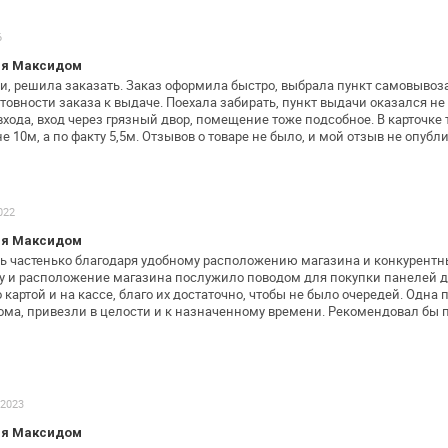
6
ия Максидом
, решила заказать. Заказ оформила
быстро, выбрала пункт самовывоза
товности заказа к выдаче. Поехала
забирать, пункт выдачи оказался не
входа, вход через грязный двор,
помещение тоже подсобное.
В карточке
не
10м, а по факту 5,5м. Отзывов о товаре не было, и мой отзыв
не опубли
022
ия Максидом
 частенько благодаря удобному
расположению магазина и конкурент
ну и расположение магазина
послужило поводом для покупки панелей д
картой и на кассе, благо их
достаточно, чтобы не было очередей.
Одна п
ома,
привезли в целости и к назначенному времени.
Рекомендовал бы 
.2023
ия Максидом