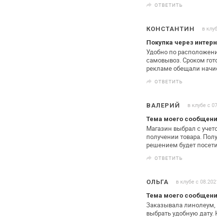
ОТВЕТИТЬ
в клу
КОНСТАНТИН
Покупка через интерн
Удобно по расположени
самовывоз. Сроком
гот
рекламе обещали начи
ОТВЕТИТЬ
в клубе с 0
ВАЛЕРИЙ
Тема моего сообщен
Магазин выбрал с учет
получении
товара. Полу
решением будет посет
ОТВЕТИТЬ
в клубе с 08.202
ОЛЬГА
Тема моего сообщен
Заказывала линолеум, 
выбрать удобную
дату.