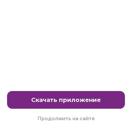
Станьте партнером клуба Много.ру
E-Mail:
partnership@lavtech.ru
© ООО «ЛАВТЕК.РУ», 2000 - 2026 E-Mail:
club@mnogo.ru
Скачать приложение
Продолжить на сайте