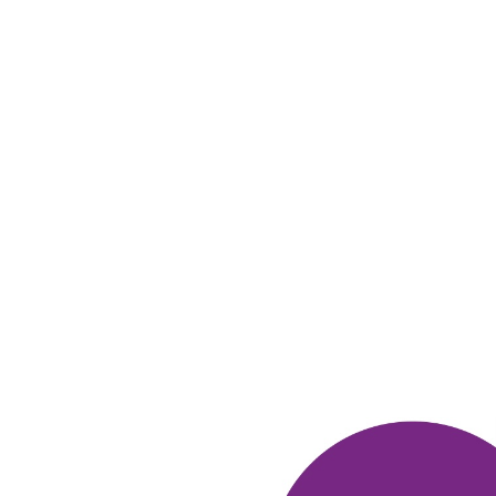
21 февраля 2019
в клубе с 11.2018
ЮЛИЯ
Яндекс.Браузер
1. Много бонусов можно получить от Много. ру
2. Хочу
попробовать новый браузер известного бренда
3.
Электронный
4. Мы довольны!
5. Внимательно вводите номер
карты
ОТВЕТИТЬ
21 февраля 2019
в клубе с 02.2019
ЕКАТЕРИНА
Браузер yandex
Уже давно использую этот браузер... он очень удобный.. очень
удобно что можно сравнивать цены со всех сайтов.. в браузере
вообще нет рекламы.. начисляют баллы МНОГО. РУ.
ОТВЕТИТЬ
20 февраля 2019
в клубе с 03.2005
АНДРЕЙ
отзыв
Выбрал Яндекс для того, что через него максимально Много
можно получать бонусы Много. РУ
Хочу использовать эти
возможности по МногоМаксимому
И вообще дополнительный