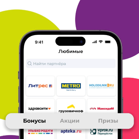
браузер не помешает.
Надо проверить новую бонусную
программу от Много. РУ
Говорят Яндекс браузер оберегает от
лишней рекламы
ОТВЕТИТЬ
20 февраля 2019
в клубе с 09.2017
ОЛЕГ
яндекс браузер
пользовался и раньше на другом компе все супер хоть какая
но
радость спасибо за бонусы
ОТВЕТИТЬ
20 февраля 2019
в клубе с 01.2007
СВЕТЛАНА
яндекс браузер
Уже давно использую этот браузер. Всё что покупаю и
заказываю нахожу здесь. С Много ру. много бонусов и
подарков.
ОТВЕТИТЬ
19 февраля 2019
в клубе с 01.2008
ПЕТР
Яндекс.Браузер