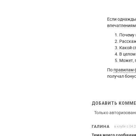
Если однажды 
впечатлениями
Почему 
Расскаж
Какой с
В целом
Может, 
По
правилам 
получал бонус
ДОБАВИТЬ КОММ
Только авторизован
в клубе с 04.
ГАЛИНА
Тема моего сообщени