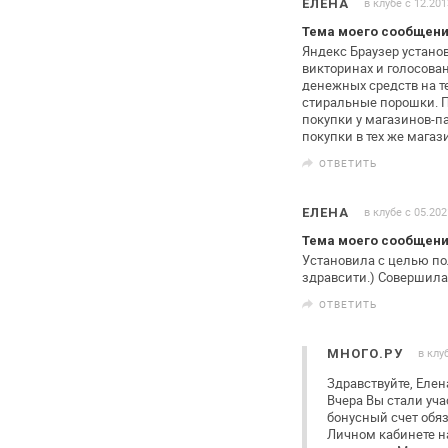
в клубе с 12.201
ЕЛЕНА
Тема моего сообщени
Яндекс Браузер установ
викторинах
и голосова
денежных средств на
т
стиральные порошки. П
покупки у магазинов-п
покупки в тех же магаз
ОТВЕТИТЬ
в клубе с 05.202
ЕЛЕНА
Тема моего сообщени
Установила с целью пол
здравсити.) Совершила 
ОТВЕТИТЬ
в клу
МНОГО.РУ
Здравствуйте, Елен
Вчера Вы стали уч
бонусный счет обя
Личном кабинете н