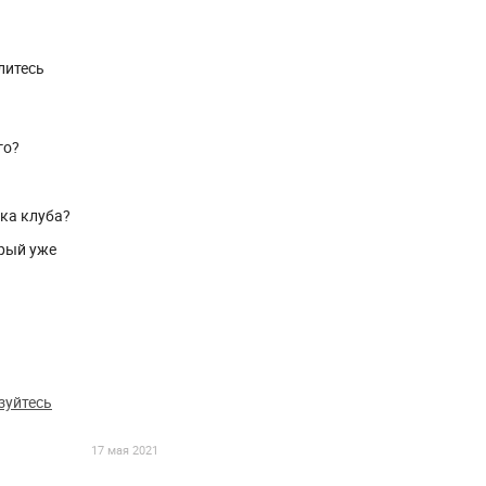
литесь
го?
ика клуба?
рый уже
зуйтесь
17 мая 2021