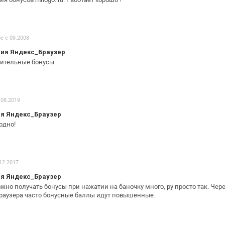
бе с 09.2008
ия Яндекс_Браузер
нительные бонусы
 08.2019
я Яндекс_Браузер
одно!
 12.2017
я Яндекс_Браузер
ожно получать бонусы при нажатии на
баночку много, ру просто так. Чере
браузера часто бонусные баллы идут
повышенные.