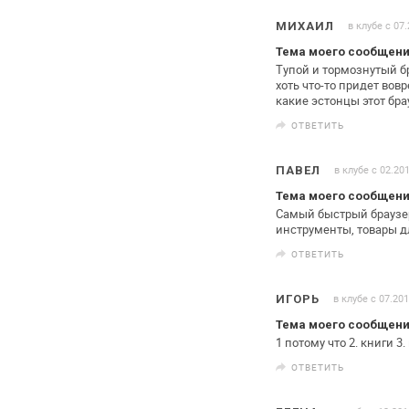
в клубе с 07
МИХАИЛ
Тема моего сообщени
Тупой и тормознутый б
хоть что-то
придет вовр
какие эстонцы этот
бра
ОТВЕТИТЬ
в клубе с 02.20
ПАВЕЛ
Тема моего сообщени
Самый быстрый браузер
инструменты,
товары д
ОТВЕТИТЬ
в клубе с 07.20
ИГОРЬ
Тема моего сообщени
1 потому что
2. книги
3.
ОТВЕТИТЬ