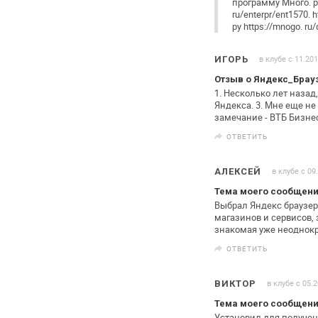
программу Много. 
ru/enterpr/ent1570. h
ру https://mnogo.
ru/
в клубе с 11.20
ИГОРЬ
Отзыв о Яндекс_Брау
1. Несколько лет назад
Яндекса.
3. Мне еще не 
замечание - ВТБ Бизне
ОТВЕТИТЬ
в клубе с 09
АЛЕКСЕЙ
Тема моего сообщени
Выбрал Яндекс браузер
магазинов и сервисов,
знакомая
уже неоднокр
ОТВЕТИТЬ
в клубе с 05.
ВИКТОР
Тема моего сообщени
Установил для получени