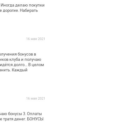
 Иногда делаю покупки
е дорогие. Набирать
16 мая 2021
лучения бонусов в
иков клуба и получаю
идётся долго... В целом
авнить. Каждый
16 мая 2021
учаю бонусы 3. Оплаты
е тратя денег. БОНУСЫ