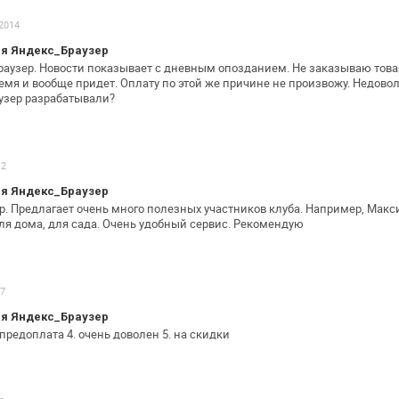
.2014
я Яндекс_Браузер
раузер. Новости показывает с дневным
опозданием. Не заказываю товар
емя и вообще придет. Оплату по этой же причине не
произвожу. Недовол
узер разрабатывали?
12
я Яндекс_Браузер
. Предлагает очень много полезных
участников клуба. Например, Макс
ля дома, для сада. Очень удобный сервис. Рекомендую
17
я Яндекс_Браузер
 предоплата
4. очень доволен
5. на скидки