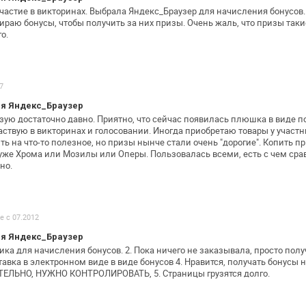
астие в викторинах. Выбрала
Яндекс_Браузер для начисления бонусов.
бираю бонусы, чтобы получить за них
призы. Очень жаль, что призы таки
о.
7
я Яндекс_Браузер
зую достаточно давно. Приятно, что
сейчас появилась плюшка в виде по
аствую в викторинах и голосовании. Иногда
приобретаю товары у участн
ть на что-то полезное, но призы нынче стали
очень "дорогие". Копить пр
хуже Хрома или Мозилы или Оперы. Пользовалась
всеми, есть с чем ср
но.
е с 07.2012
я Яндекс_Браузер
ника для начисления бонусов. 2. Пока
ничего не заказывала, просто пол
тавка в электронном виде в виде бонусов 4.
Нравится, получать бонусы н
ЕЛЬНО, НУЖНО КОНТРОЛИРОВАТЬ, 5. Страницы грузятся
долго.