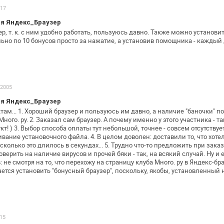
017
я Яндекс_Браузер
, т. к. с ним удобно работать,
пользуюсь давно. Также можно установить
ьно по 10 бонусов просто за нажатие, а
установив помощника - каждый 
.2005
я Яндекс_Браузер
там...
1. Хороший браузер и пользуюсь им давно, а наличие "баночки"
по
ного. ру.
2. Заказал сам браузер. А почему именно у этого участника -
та
кт! )
3. Выбор способа оплаты тут небольшой, точнее - совсем
отсутствуе
вание установочного файла.
4. В целом доволен: доставили то, что хотел
 сколько это длилось в
секундах...
5. Трудно что-то предложить при зака
роверить на наличие вирусов и прочей
бяки - так, на всякий случай.
Ну и 
: не смотря на
то, что перехожу на страницу клуба Много. ру в
Яндекс-бра
ется установить
"бонусный браузер", поскольку, якобы, установленный 
015