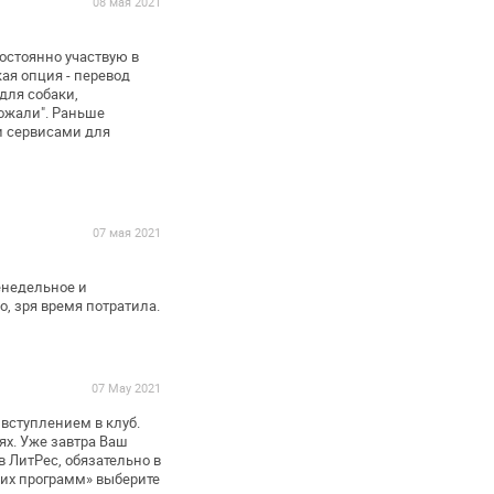
08 мая 2021
остоянно участвую в
ая опция - перевод
для собаки,
ожали". Раньше
и сервисами
для
07 мая 2021
енедельное и
о, зря время потратила.
07 May 2021
 вступлением в клуб.
ях. Уже завтра Ваш
в
ЛитРес, обязательно в
их программ» выберите