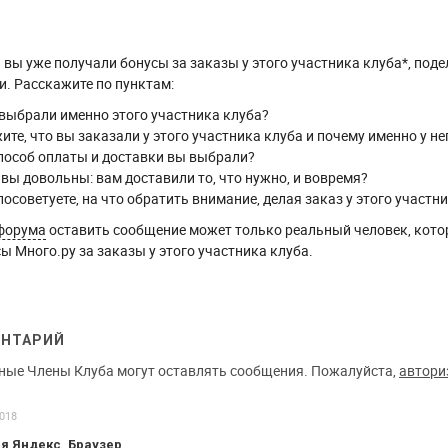
вы уже получали бонусы за заказы у этого участника клуба*, поде
. Расскажите по пунктам:
выбрали именно этого участника клуба?
ите, что вы заказали у этого участника клуба и почему именно у не
пособ оплаты и доставки вы выбрали?
 вы довольны: вам доставили то, что нужно, и вовремя?
посоветуете, на что обратить внимание, делая заказ у этого участн
форума
оставить сообщение может только реальный человек, кото
ы Много.ру за заказы у этого участника клуба.
ЕНТАРИЙ
ные Члены Клуба могут оставлять сообщения. Пожалуйста,
автори
2018
я Яндекс_Браузер