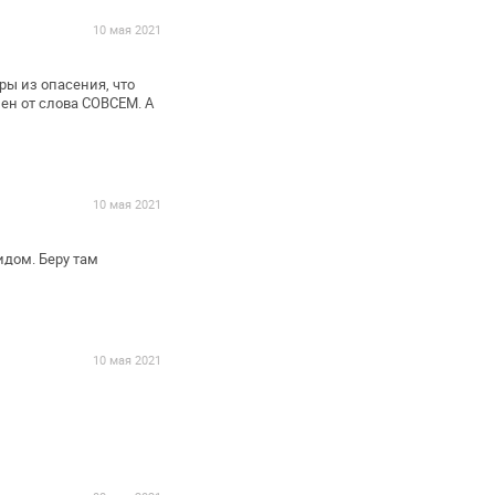
10 мая 2021
ы из опасения, что
ен от слова СОВСЕМ. А
10 мая 2021
идом. Беру там
10 мая 2021