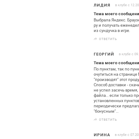
в клубе с 12.2
ЛИДИЯ
Тема моего сообщени
Выбрала Яндекс. Браузер
ру и получать еженедел
из
сундучка в игре.
ОТВЕТИТЬ
в клубе с 09
ГЕОРГИЙ
Тема моего сообщени
По пунктам, так по пунк
очутиться на странице М
"производят" этот проду
Способ доставки -
скачи
не успел засечь время,
файла... если только п
установленных пунктов
периодически предлага
"бонусным"...
ОТВЕТИТЬ
в клубе с 07.2
ИРИНА