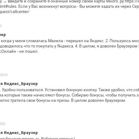
ру →
введите и сохраните 8-значный номер своей карты Много. ру
https:/
tml#rules.
Если у Вас возникнут вопросы - Вы можете задать их через
Сер
quest/callcenter/
12
зер
, когда у меня сломалась Мазила -
перешел на Яндекс.
2. Пользуюсь мн
доводилось что то покупать у Яндекса.
4. В целом, я доволен Браузером
сОнлайн - не пошел.
.2019
я Яндекс_Браузер
. Удобно пользоваться. Установил
бонуную кнопку. Также удобно, что с
 за которые также начисляют бонусы.
Собираю бонусы, чтобы получить з
атно тратила свои бонусы на призы. В целом
доволен браузером.
2005
я Яндекс_Браузер
я бонусов mnogo. ru.
Работает хорошо !