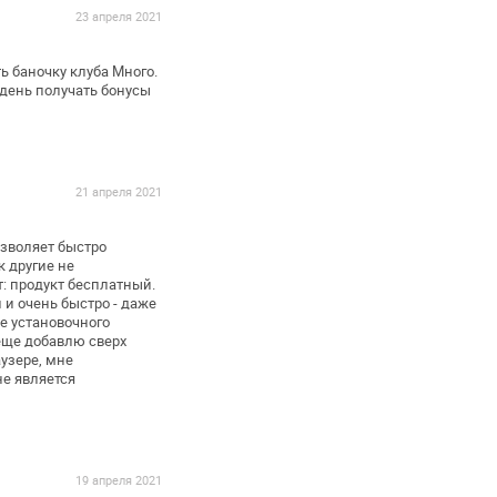
23 апреля 2021
 баночку клуба Много.
день получать бонусы
21 апреля 2021
зволяет быстро
к другие не
т: продукт бесплатный.
 и очень быстро -
даже
зе установочного
еще добавлю сверх
узере, мне
не
является
19 апреля 2021