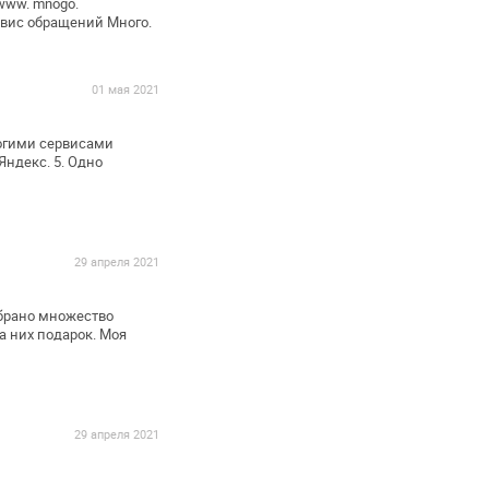
/www. mnogo.
вис обращений Много.
01 мая 2021
огими сервисами
 Яндекс.
5. Одно
29 апреля 2021
обрано множество
а них подарок. Моя
29 апреля 2021