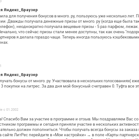
3
я Яндекс_Браузер
ила для получения бонусов в много. ру,
пользуюсь уже несколько лет. П
нии. Дважды получала денежные призы от много. ру
(когда еще была так
елефон), неоднократно получала вещевые призы - 5 раз
парфюм, лежак 
ечально, что
сейчас призы стали менее доступны, так как очень
"подор
артнеров я делала
гораздо чаще. Теперь иногда пользуюсь кэшбековым
инах.
1
я Яндекс_Браузер
учать бонусы от много. ру.
Участвовала в нескольких голосованиях( еж
3 покупки на литрес. За два дня мой
бонусный счетравен 0. Туфта все эт
бе с 01.2002
а!
Спасибо Вам за участие в программе и отзыв. Мы поздравляем
Вас со
астником
программы и сегодня приняли участие в нескольких
активност
зательно должен
пополниться. Чтобы получать всегда бонусы за заказа 
а сайте ЛитРес
перейдите в «Мои настройки» → в поле «Карты
партнерск