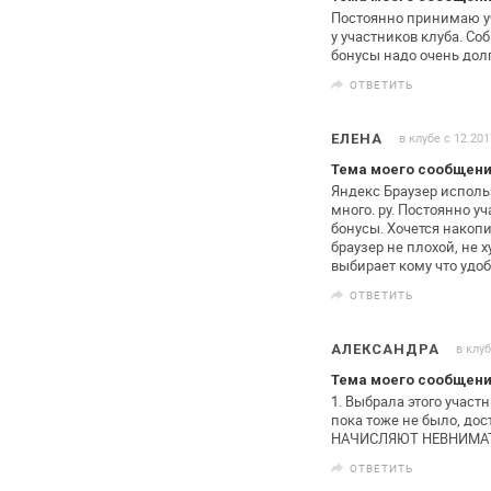
Постоянно принимаю уч
у участников клуба. Со
бонусы
надо очень долг
ОТВЕТИТЬ
в клубе с 12.201
ЕЛЕНА
Тема моего сообщени
Яндекс Браузер исполь
много.
ру. Постоянно уч
бонусы.
Хочется накопи
браузер не
плохой, не 
выбирает кому что удоб
ОТВЕТИТЬ
в клуб
АЛЕКСАНДРА
Тема моего сообщени
1. Выбрала этого участ
пока
тоже не было, дос
НАЧИСЛЯЮТ
НЕВНИМАТ
ОТВЕТИТЬ