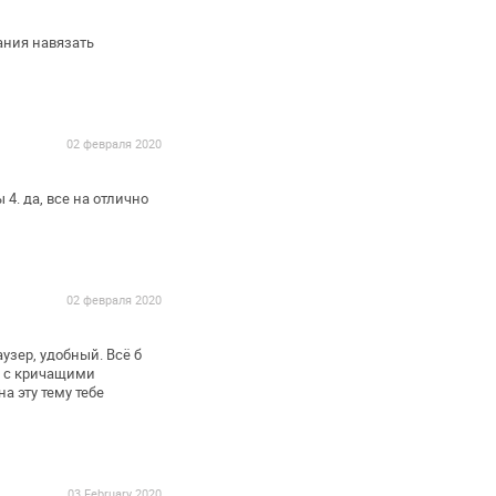
ания навязать
02 февраля 2020
ы
4. да, все на отлично
02 февраля 2020
узер, удобный. Всё б
ы с кричащими
а эту тему тебе
03 February 2020