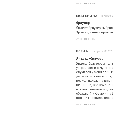
ОТВЕТИТЬ
в клубе 
ЕКАТЕРИНА
браузер
Яндекс-браузер выбрала
Хром удобнее и привыч
ОТВЕТИТЬ
в клубе с 03.201
ЕЛЕНА
Яндекс-браузер
Яндекс-браузером поль
устраивает и
о, чудо, он
случился у
меня один г
достучаться не
смогла,
несколько раз на дню
п
не нашли, все починил
всякие фишинги и други
обожаю. ))) Юзаю и на 
(это я их просила, сдела
ОТВЕТИТЬ