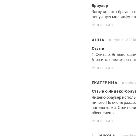
Браузер
Загоузил этот браузер т
ненужную мне
инфу, эт
ОТВЕТИТЬ
в клубе с 12.2018
АННА
Отзыв
1. Считаю, Яндекс. одн
5. он и так дед мороз,
ОТВЕТИТЬ
в клубе 
ЕКАТЕРИНА
Отзыв о Яндекс-брау
Яндекс-браузер использ
ничего. Но очень разд
заголовками.
Стоит оди
обеспечены.
ОТВЕТИТЬ
в клубе с
NIKOLAI