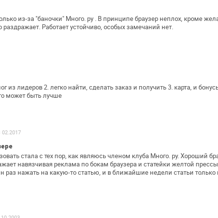
олько из-за "баночки" Много. ру . В
принципе браузер неплох, кроме жел
о раздражает. Работает устойчиво, особых замечаний
нет.
иог из лидеров
2. легко найти, сделать заказ и получить
3. карта, и бонус
 что может быть лучше
с 02.2017
зере
овать стала с тех пор, как являюсь
членом клуба Много. ру. Хороший бра
ражает навязчивая реклама по бокам
браузера и статейки желтой пресс
н раз нажать на какую-то статью, и в ближайшие
недели статьи только н
 10.2003