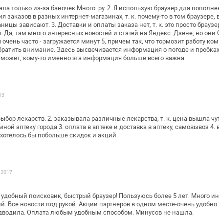
ала только из-за баночек Много. ру.
2. Я использую браузер для пополнен
я заказов в разных интернет-магазинах,
т. к. почему-то в том браузере,
аницы зависают.
3. Доставки и оплаты заказа нет, т. к. это просто браузер
. Да, там много
интересных новостей и статей на Яндекс. Дзене, но они
 очень часто -
загружается минут 5, причем так, что тормозит работу
ком
обратить внимание. Здесь
высвечивается информация о погоде и пробках,
может, кому-то именно эта
информация больше всего важна.
13
выбор лекарств.
2. заказывала различные лекарства, т. к. цена вышла чу
мной аптеку города
3. оплата в аптеке и доставка в аптеку, самовывоз
4. 
 хотелось бы побольше скидок и акций.
.2017
 удобный поисковик, быстрый браузер!
Пользуюсь более 5 лет. Много и
. Все новости под рукой. Акции партнеров в одном
месте-очень удобно
водила. Оплата любым удобным способом. Минусов не нашла.