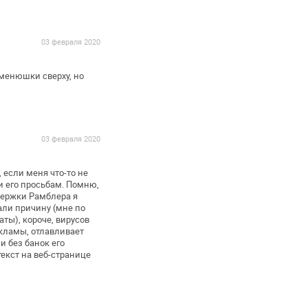
03 февраля 2020
менюшки сверху, но
03 февраля 2020
 если меня что-то не
и его просьбам. Помню,
ддержки Рамблера я
али причину (мне по
ты), короче, вирусов
екламы,
отлавливает
 и без банок
его
екст на веб-странице