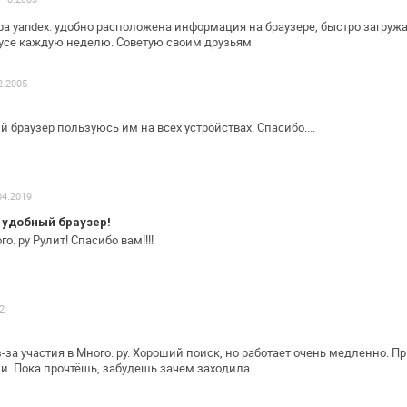
ера yandex. удобно расположена информация
на браузере, быстро загружа
усе каждую неделю. Советую своим друзьям
2.2005
 браузер пользуюсь им на всех
устройствах. Спасибо....
04.2019
 удобный браузер!
. ру Рулит! Спасибо вам!!!!
2
-за участия в Много. ру. Хороший
поиск, но работает очень медленно. П
. Пока прочтёшь, забудешь зачем
заходила.