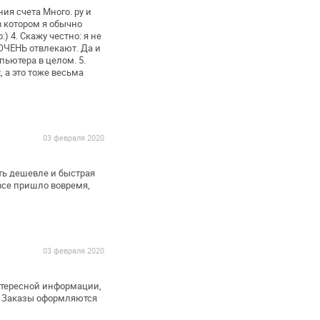
ия счета Много. ру и
 в котором я обычно
:)
4. Скажу честно: я не
 ОЧЕНЬ
отвлекают. Да и
пьютера в целом.
5.
 а это тоже
весьма
03 февраля 2020
ть
дешевле и быстрая
все пришло вовремя,
03 февраля 2020
нтересной информации,
. Заказы оформляются