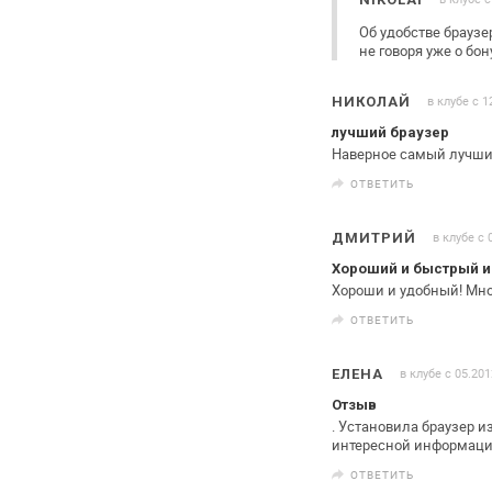
Об удобстве брауз
не говоря
уже о бон
в клубе с 1
НИКОЛАЙ
лучший браузер
Наверное самый лучший
ОТВЕТИТЬ
в клубе с 
ДМИТРИЙ
Хороший и быстрый и
Хороши и удобный! Много
ОТВЕТИТЬ
в клубе с 05.201
ЕЛЕНА
Отзыв
. Установила браузер из
интересной информации
ОТВЕТИТЬ