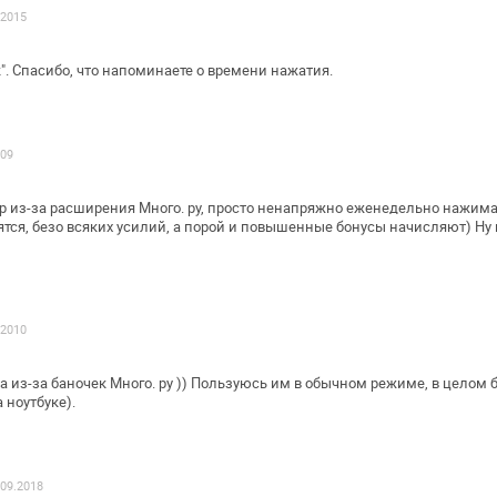
.2015
". Спасибо, что напоминаете о времени
нажатия.
009
 из-за расширения Много. ру, просто
ненапряжно еженедельно нажимае
тся, безо всяких усилий, а порой и повышенные
бонусы начисляют) Ну и
.2010
 из-за баночек Много. ру ))
Пользуюсь им в обычном режиме, в целом бр
 ноутбуке).
 09.2018