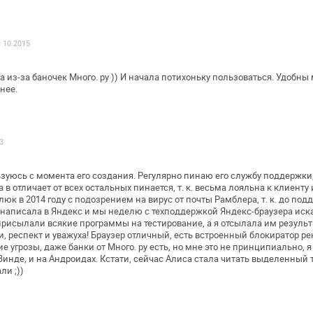
с 10.2015
 из-за баночек Много. ру )) И начала
потихоньку пользоваться. Удобны 
нее.
3
зуюсь с момента его создания. Регулярно
пинаю его службу поддержки,
а в отличает от всех остальных пинается, т. к.
весьма лояльна к клиенту 
люк в 2014 году с подозрением на вирус от почты
Рамблера, т. к. до по
 написала в Яндекс и мы неделю с техподдержкой
Яндекс-браузера иск
рисылали всякие программы на тестирование, а я отсылала им
результа
и, респект
и уважуха!
Браузер отличный, есть встроенный блокиратор р
е угрозы, даже банки от
Много. ру есть, но мне это не принципиально, я
Винде, и на Андроидах. Кстати,
сейчас Алиса стала читать выделенный т
ли ;))