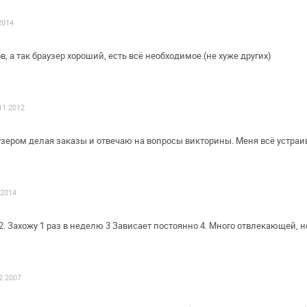
2014
, а так браузер хороший, есть всё
необходимое.(не хуже других)
11.2012
зером делая заказы и отвечаю на
вопросы викторины. Меня всё устраив
.2014
2. Захожу 1 раз в неделю
3 Зависает постоянно
4. Много отвлекающей,
2.2007