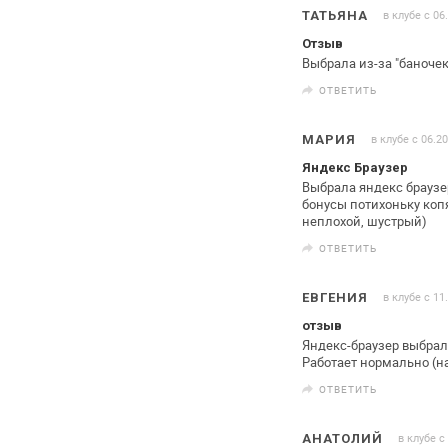
в клубе с 06
ТАТЬЯНА
Отзыв
Выбрала из-за "баночек
ОТВЕТИТЬ
в клубе с 06.2
МАРИЯ
Яндекс Браузер
Выбрала яндекс браузер
бонусы
потихоньку копя
неплохой, шустрый)
ОТВЕТИТЬ
в клубе с 11
ЕВГЕНИЯ
отзыв
Яндекс-браузер выбрала
Работает нормально (на
ОТВЕТИТЬ
в клубе с
АНАТОЛИЙ