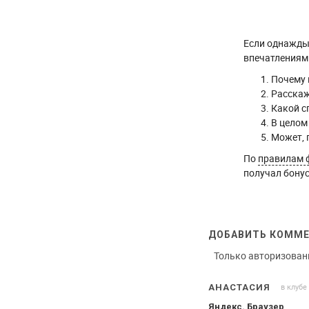
Если однажды 
впечатлениями
Почему 
Расскаж
Какой с
В целом
Может, 
По
правилам 
получал бонус
ДОБАВИТЬ КОММ
Только авторизован
в клубе
АНАСТАСИЯ
Яндекс. Браузер