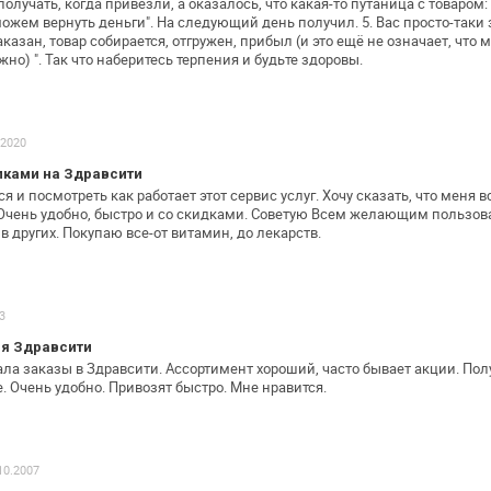
получать, когда
привезли, а оказалось, что какая-то путаница с товаром:
можем вернуть
деньги". На следующий день получил.
5. Вас просто-так
казан, товар собирается, отгружен, прибыл (и это ещё не
означает, что м
но) ". Так что наберитесь терпения и будьте здоровы.
.2020
пками на Здравсити
я и посмотреть как работает этот
сервис услуг. Хочу сказать, что меня в
Очень удобно, быстро и со скидками.
Советую Всем желающим пользоват
в других. Покупаю все-от витамин, до лекарств.
3
я Здравсити
ала заказы в Здравсити. Ассортимент
хороший, часто бывает акции.
Полу
. Очень удобно.
Привозят быстро. Мне нравится.
10.2007