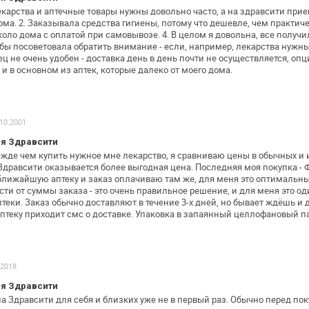
лекарства и аптечные товары нужны
довольно часто, а на здравсити при
ома.
2. Заказывала средства гигиены, потому что дешевле, чем
практиче
коло дома с оплатой при
самовывозе.
4. В целом я довольна, все получи
я бы посоветовала обратить внимание
- если, например, лекарства нужны
ц не очень удобен - доставка день в день почти
не осуществляется, опци
 и в основном из аптек, которые далеко от моего дома.
 10.2001
я Здравсити
ежде чем купить нужное мне лекарство, я
сравниваю цены в обычных и и
у Здравсити оказывается более выгодная цена.
Последняя моя покупка - 
ближайшую аптеку и заказ оплачиваю там же, для
меня это оптимальны
ти от суммы заказа - это очень правильное решение,
и для меня это о
теки. Заказ обычно доставляют в течение 3-х дней, но
бывает ждёшь и 
птеку
приходит смс о доставке. Упаковка в запаянный целлофановый
па
.2018
я Здравсити
а Здравсити для себя и близких уже не в
первый раз. Обычно перед пок