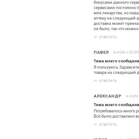
бонусами данного серв
сервисами постоянно п
мне лекарства, но нед
аптеку на следующий де
доставка может приехат
не было, так
что можно 
ОТВЕТИТЬ
в клубе с 03.20
ПАВЕЛ
Тема моего сообщени
Я пользуюсь Здравсити
товара на следующий д
ОТВЕТИТЬ
в клубе
АЛЕКСАНДР
Тема моего сообщени
Потребовалось много р
Всё было доставлено в
ОТВЕТИТЬ