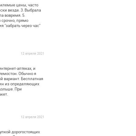
емлемые цены, часто
ски везде.
3. Выбрала
ла вовремя.
5.
 срочно, прямо
я "забрать через час"
12 апреля 2021
нтернет-аптеках, и
Фемостон. Обычно я
й вариант. Бесплатная
дин из определяющих
дольше. При
кет.
12 апреля 2021
упкой дорогостоящих