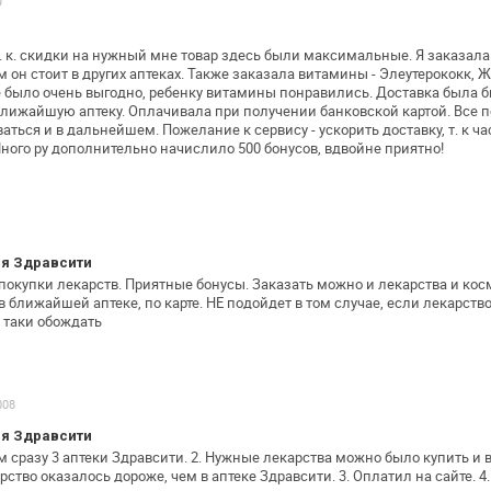
9
. к. скидки на нужный мне товар здесь
были максимальные. Я заказала 
м он стоит в других аптеках. Также заказала
витамины - Элеутерококк, 
 было очень выгодно, ребенку витамины понравились.
Доставка была бы
лижайшую аптеку. Оплачивала при получении банковской
картой. Все 
ваться
и в дальнейшем. Пожелание к сервису - ускорить доставку, т.
к ча
ного ру
дополнительно начислило 500 бонусов, вдвойне приятно!
я Здравсити
покупки лекарств. Приятные бонусы.
Заказать можно и лекарства и кос
 ближайшей аптеке, по карте. НЕ подойдет в
том случае, если лекарство
 таки обождать
008
я Здравсити
м сразу 3 аптеки Здравсити.
2. Нужные лекарства можно было купить и в
рство оказалось дороже, чем в
аптеке Здравсити.
3. Оплатил на сайте.
4.