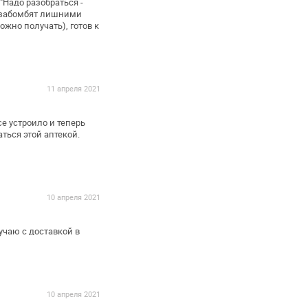
"Надо разобраться -
и забомбят лишними
ожно получать), готов к
11 апреля 2021
се устроило и теперь
ься этой аптекой.
10 апреля 2021
чаю с доставкой в
10 апреля 2021