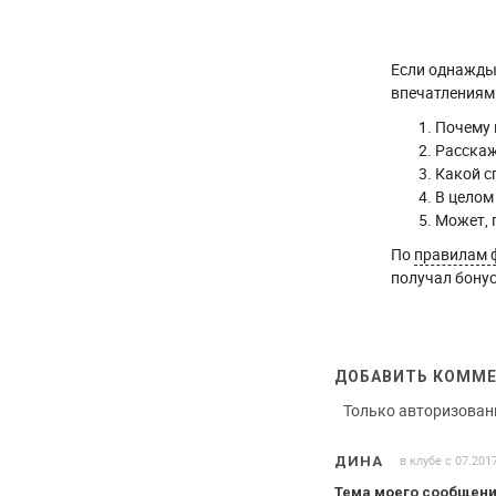
Если однажды 
впечатлениями
Почему 
Расскаж
Какой с
В целом
Может, 
По
правилам 
получал бонус
ДОБАВИТЬ КОММ
Только авторизован
в клубе с 07.201
ДИНА
Тема моего сообщени