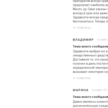
препаратов
всегда срав
предлагает
наиболее до
Много. ру.
Свои заказы 
всегда в срок или
даже 
Здравсити всегда пре
беспокоиться. Теперь э
ОТВЕТИТЬ
в клубе 
ВЛАДИМИР
Тема моего сообщени
Здравсити выбрал из-з
лекарственных средст
Доставили то, что зака
получил в день поступ
определенной температ
вызывает некоторое со
ОТВЕТИТЬ
в клубе с 07
МАРИНА
Тема моего сообщени
Давно являюсь клиент
дополнительную
скидку