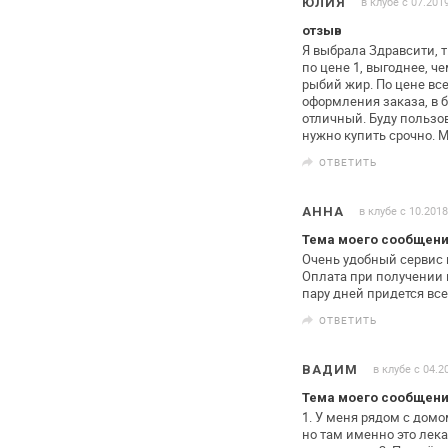
в клубе с 07.201
ЮЛИЯ
отзыв
Я выбрала Здравсити, т
по цене
1, выгоднее, че
рыбий жир. По
цене все
оформления заказа, в
б
отличный. Буду пользо
нужно купить срочно. М
ОТВЕТИТЬ
в клубе с 10.2018
АННА
Тема моего сообщени
Очень удобный сервис 
Оплата
при получении в
пару дней
придется все
ОТВЕТИТЬ
в клубе с 04.2
ВАДИМ
Тема моего сообщени
1. У меня рядом с домо
но там именно это лека