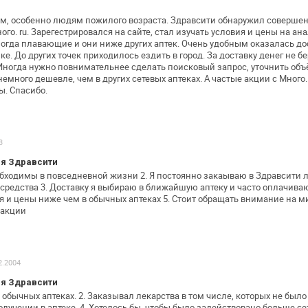
ем, особенно людям пожилого возраста.
Здравсити обнаружил совершенн
го. ru. Зарегестрировался на сайте, стал
изучать условия и цены на ан
огда плавающие и они ниже других аптек. Очень
удобным оказалась дос
е. До других точек приходилось ездить в город. За
доставку денег не бе
Иногда нужно повнимательнее сделать поисковый
запрос, уточнить объ
емного дешевле, чем в других сетевых аптеках. А частые
акции с Много.
ы.
Спасибо.
3
я Здравсити
обходимы в повседневной жизни
2. Я постоянно закаываю в Здравсити л
 средства
3. Доставку я выбираю в ближайшую аптеку и часто оплачива
я и цены ниже чем в обычных
аптеках
5. Стоит обращать внимание на 
 акции
2.2004
я Здравсити
 обычных аптеках.
2. Заказывал лекарства в том числе, которых не было
олучении в аптеке.
4. Хотелось бы, чтобы было задействовано больше се