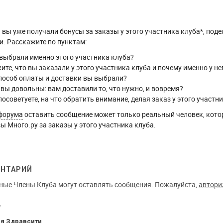
вы уже получали бонусы за заказы у этого участника клуба*, поде
. Расскажите по пунктам:
выбрали именно этого участника клуба?
ите, что вы заказали у этого участника клуба и почему именно у не
пособ оплаты и доставки вы выбрали?
 вы довольны: вам доставили то, что нужно, и вовремя?
посоветуете, на что обратить внимание, делая заказ у этого участн
форума
оставить сообщение может только реальный человек, кото
ы Много.ру за заказы у этого участника клуба.
ЕНТАРИЙ
ные Члены Клуба могут оставлять сообщения. Пожалуйста,
автори
7
я Здравсити