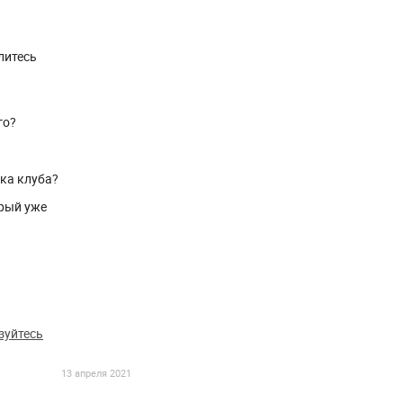
литесь
го?
ика клуба?
рый уже
зуйтесь
13 апреля 2021