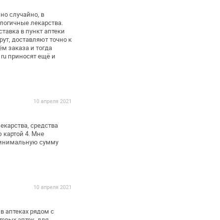
о случайно, в
алогичные лекарства.
тавка в пункт аптеки
рут, доставляют точно к
ём заказа и тогда
 ru приносят ещё и
10 апреля 2021
екарства, средства
ю
картой
4. Мне
минимальную сумму
10 апреля 2021
 в
аптеках рядом с
тевых
аптек, для