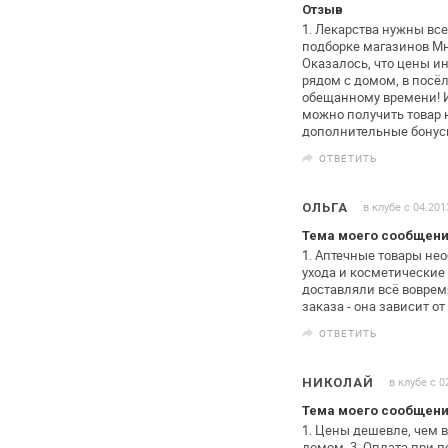
Отзыв
1. Лекарства нужны вс
подборке
магазинов Мно
Оказалось,
что цены ин
рядом с домом, в
посёлк
обещанному
времени! 
можно получить товар
н
дополнительные бонус
ОТВЕТИТЬ
в клубе с 04.201
ОЛЬГА
Тема моего сообщени
1. Аптечные товары не
ухода и косметические
доставляли всё воврем
заказа - она
зависит от
ОТВЕТИТЬ
в клубе с 0
НИКОЛАЙ
Тема моего сообщени
1. Цены дешевле, чем в
домом.
3. Оплата при п