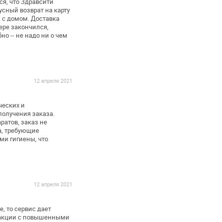
ся, что Здравсити
сный возврат на карту
 с домом. Доставка
ере закончился,
но -- не надо ни о чем
12 апреля 2021
ческих и
получения заказа.
ратов, заказ не
,
требующие
ми гигиены, что
12 апреля 2021
, то сервис дает
 акции с повышенными