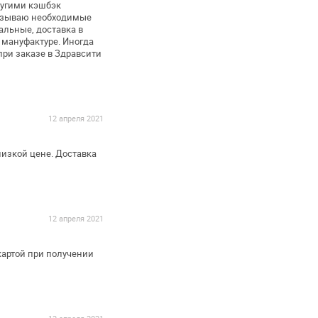
ругими кэшбэк
азываю необходимые
льные, доставка в
 мануфактуре.
Иногда
ри заказе в Здравсити
12 апреля 2021
низкой цене. Доставка
12 апреля 2021
артой при получении