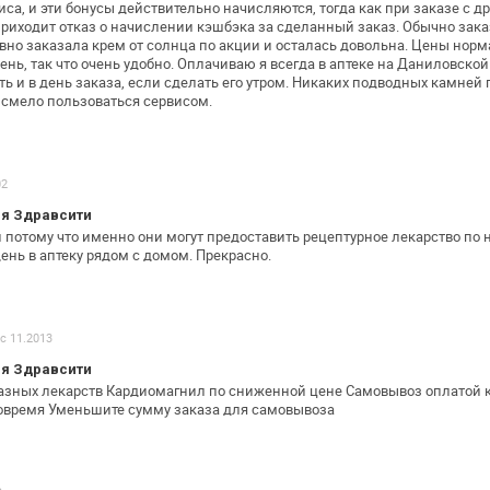
иса,
и эти бонусы действительно начисляются, тогда как при заказе
с д
риходит отказ о
начислении кэшбэка за сделанный заказ.
Обычно зак
авно
заказала крем от солнца по акции и осталась довольна. Цены
норма
нь, так что
очень удобно.
Оплачиваю я всегда в аптеке на Даниловской
ь и в день заказа, если сделать
его утром.
Никаких подводных камней п
смело пользоваться сервисом.
02
я Здравсити
 потому что именно они могут
предоставить рецептурное лекарство по 
ень в аптеку рядом с домом. Прекрасно.
 с 11.2013
я Здравсити
азных лекарств
Кардиомагнил по сниженной цене
Самовывоз оплатой к
овремя
Уменьшите сумму заказа для самовывоза