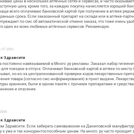
ниваю цены в нескольких аптечных сетях и
сервисах, и часто оказывает
ступную цену, кроме того, за каждую покупку
начисляется хороший бону
чаще всего оплачиваю банковской картой при
получении в аптеке рядом
раньше срока. Если заказанный препарат на складе или в
аптеке-партн
дупреждает
по смс об автоматической отмене заказа, что тоже очень
удоб
то один из
моих любимых аптечных сервисов. Рекомендую.
с 07.2003
я Здравсити
а постоянно навязываемой в Много. ру
рекламы. Заказал набор гигиени
в
для поездки в отпуск. Оплачивал банковской картой в аптеке
по месту 
зывал, но
из-за централизованной проверки кодов лекарственных
препа
ления товара
(согласно смс-информирования) в пункт выдачи. Лекарства
уры хранения, были в одном
пакете с прочими препаратами и средства
мнение и опасение.
.2004
я Здравсити
ом Здравсити. Если забирать самовывозом
на Даниловской мануфактуре
 к уже и так конкурентоспособным ценам. На много. ру
часто проходят