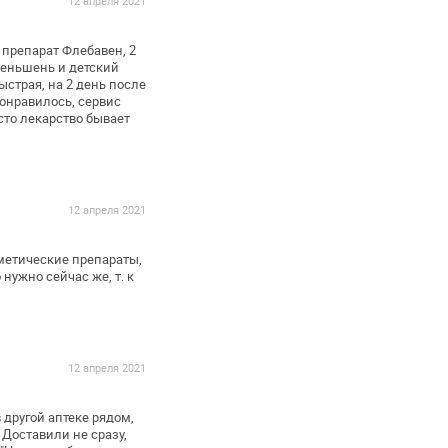
12 апреля 2021
препарат Флебавен, 2
Женьшень и детский
страя, на 2 день после
понравилось, сервис
сто лекарство бывает
12 апреля 2021
метические препараты,
 нужно сейчас же, т. к
12 апреля 2021
 другой аптеке
рядом,
 Доставили не сразу,