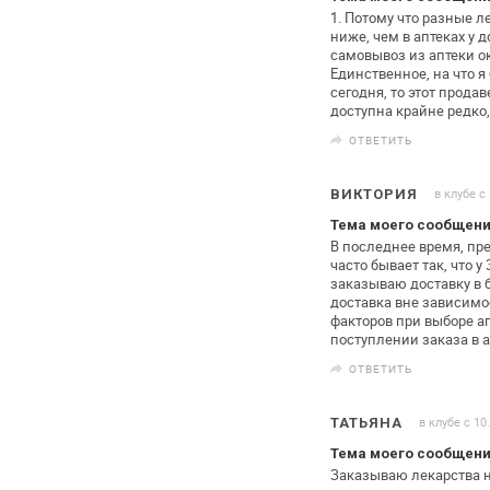
1. Потому что разные 
ниже,
чем в аптеках у д
самовывоз из аптеки о
Единственное, на что 
сегодня, то
этот продаве
доступна крайне
редко,
ОТВЕТИТЬ
в клубе с
ВИКТОРИЯ
Тема моего сообщени
В последнее время, пр
часто бывает
так, что 
заказываю
доставку в 
доставка вне
зависимос
факторов при выборе
ап
поступлении заказа в а
ОТВЕТИТЬ
в клубе с 10
ТАТЬЯНА
Тема моего сообщени
Заказываю лекарства н