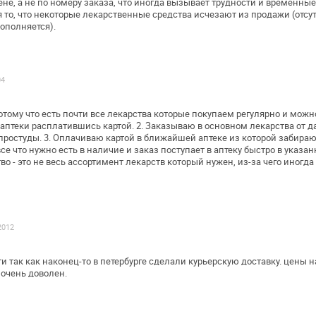
ене,
а не по номеру заказа, что иногда вызывает трудности и
временные 
то, что
некоторые лекарственные средства исчезают из продажи
(отсу
ополняется).
04
отому что есть почти все лекарства
которые покупаем регулярно и можн
птеки расплатившись картой. 2. Заказываю в
основном лекарства от да
простуды. 3. Оплачиваю картой в ближайшей аптеке из
которой забираю
все
что нужно есть в наличие и заказ поступает в аптеку быстро в
указанн
о - это не весь
ассортимент лекарств который нужен, из-за чего иногда
2012
 так как наконец-то в петербурге
сделали курьерскую доставку. цены н
 очень доволен.