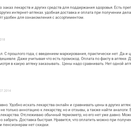
 заказ лекарств и других средств для
поддержания здоровья. Есть пре
ругих интернет-аптеках. удобная доставка и
оплата при получении дел
йт
удобен для ознакомления с ассортиментом.
2018
л. С прошлого года, с введением
маркирования, практически нет.
Да и ц
 дешевле.
Даже учитывая что есть промокод.
Оплата по факту в аптеке. 
мотря в какую аптеку заказывать..
Цены надо сравнивать. Нет одной ап
 07.2014
вно. Удобно искать лекарства онлайн и
сравнивать цены в других аптек
не только аннотацию к лекарству, но и
отзывы, а также найти аналоги. 
лекарства. Отслеживаю обычный термометр, но
его нет уже давно. Мож
о забрать. Доставка быстрая. Нравится, что оплатить
можно при получен
и
пенсионерам нет скидки.