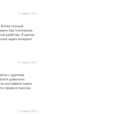
27 января 2021
. Более полный
можно при получении,
ое удобство.
В целом
казе через интернет
.
27 января 2021
енты с другими
всити довольно
ы доставили очень
по городу в поисках
27 января 2021