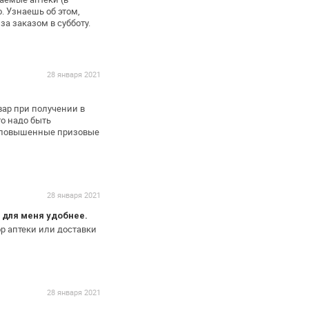
.
Узнаешь об этом,
 за
заказом в субботу.
28 января 2021
ар при получении в
то надо быть
м повышенные призовые
28 января 2021
 для меня удобнее.
р аптеки или доставки
28 января 2021