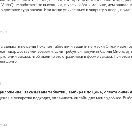
 "Алоэ") не
работают по выходным, и часы работы меньше, чем заявлено
о доставке туда
заказа. Или когда утыкаешься в закрытую дверь, придя
.2002
за адекватные цены
Покупал таблетки и защитные маски
Оплачивал тов
еке
Товар доставили вовремя.
Если требуется получить баллы Много. ру 
млении заказа, чтоб именно это
отразилось в форме заказа. При это
нь долго.
6
иложение. Заказывала таблетки , выбирая по цене, оплата онлайн
ена на лекарства подходит, оплачивать
онлайн для меня удобнее. Выбо
.2014