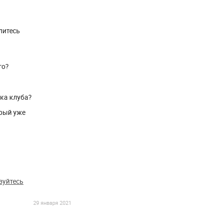
литесь
го?
ика клуба?
рый уже
зуйтесь
29 января 2021