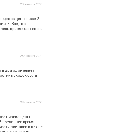
28 января 2021
епаратов цены ниже
2.
нии.
4. Все, что
здесь
привлекает еще и
28 января 2021
 в других интернет
система скидок была
28 января 2021
олее низкие цены.
В последнее время
ески доставка в них не
аемые аптеки (в