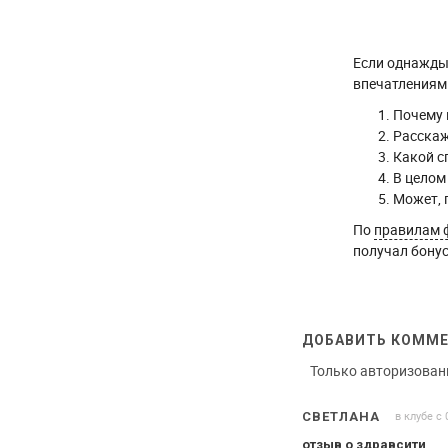
Если однажды 
впечатлениями
Почему 
Расскаж
Какой с
В целом
Может, 
По
правилам 
получал бонус
ДОБАВИТЬ КОММ
Только авторизован
в клубе с 
СВЕТЛАНА
отзыв о здравсити