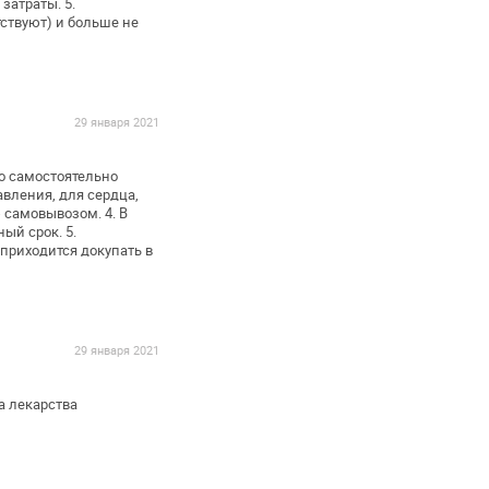
затраты. 5.
тствуют) и больше не
29 января 2021
о самостоятельно
вления, для сердца,
 самовывозом. 4. В
ый срок. 5.
приходится докупать в
29 января 2021
а лекарства