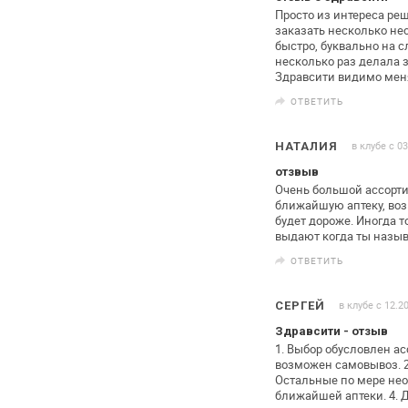
Просто из интереса ре
заказать
несколько нео
быстро, буквально на
сл
несколько раз делала
з
Здравсити видимо мен
ОТВЕТИТЬ
в клубе с 0
НАТАЛИЯ
отзвыв
Очень большой ассортим
ближайшую аптеку, воз
будет
дороже. Иногда то
выдают когда ты назыв
ОТВЕТИТЬ
в клубе с 12.2
СЕРГЕЙ
Здравсити - отзыв
1. Выбор обусловлен а
возможен
самовывоз. 2
Остальные
по мере нео
ближайшей аптеки. 4.
Д