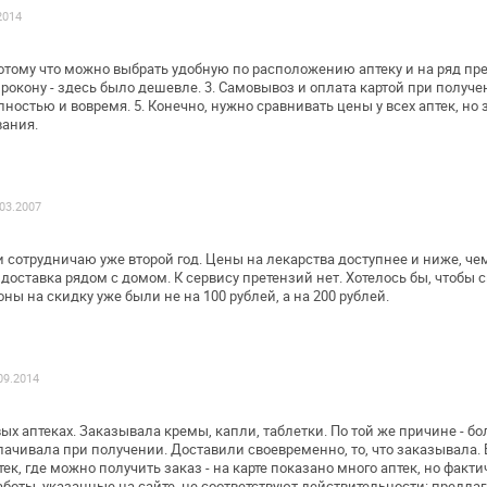
2014
потому что можно выбрать удобную по
расположению аптеку и на ряд пр
рокону - здесь было дешевле.
3. Самовывоз и оплата картой при получе
лностью и вовремя.
5. Конечно, нужно сравнивать цены у всех аптек, но 
вания.
 03.2007
 сотрудничаю уже второй год. Цены на
лекарства доступнее и ниже,
чем
 доставка рядом
с домом. К сервису претензий нет.
Хотелось бы, чтобы 
оны на скидку уже были не
на 100 рублей, а на 200 рублей.
09.2014
вых аптеках. Заказывала кремы, капли,
таблетки. По той же причине - б
лачивала при получении. Доставили своевременно,
то, что заказывала.
тек, где можно
получить заказ - на карте показано много аптек, но
фактич
аботы,
указанные на сайте, не соответствуют действительности:
предлаг