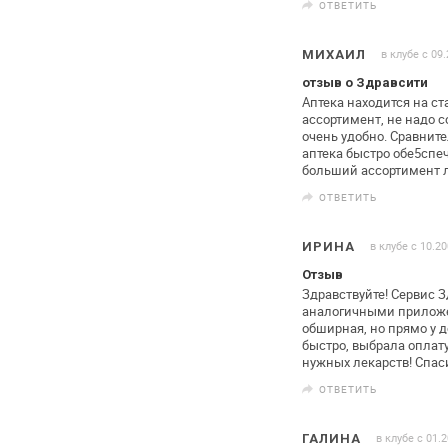
ОТВЕТИТЬ
в клубе с 09
МИХАИЛ
отзыв о Здравсити
Аптека находится на ст
ассортимент, не надо 
очень удобно. Сравнит
аптека быстро обе5сп
больший ассортимент л
ОТВЕТИТЬ
в клубе с 10.2
ИРИНА
Отзыв
Здравствуйте! Сервис 
аналогичными
приложе
обширная, но прямо у
д
быстро, выбрала оплату
нужных лекарств! Спас
ОТВЕТИТЬ
в клубе с 01.
ГАЛИНА