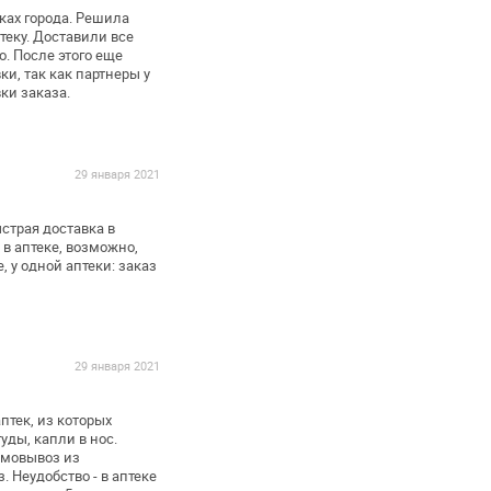
ках города. Решила
еку. Доставили все
о. После этого еще
ки, так как партнеры у
ки заказа.
29 января 2021
ыстрая доставка в
в аптеке, возможно,
, у одной аптеки: заказ
29 января 2021
тек, из которых
уды, капли в нос.
самовывоз из
. Неудобство - в аптеке