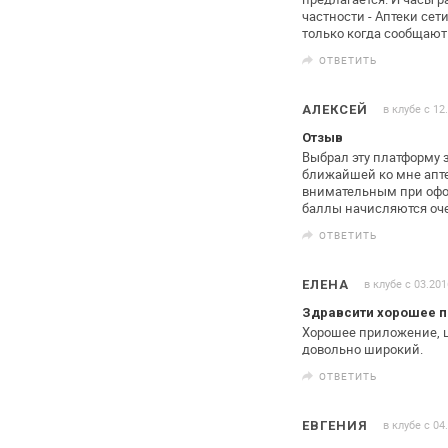
частности - Аптеки сети
только когда сообщают 
ОТВЕТИТЬ
в клубе с 12
АЛЕКСЕЙ
Отзыв
Выбрал эту платформу 
ближайшей ко мне апт
внимательным при офор
баллы начисляются оче
ОТВЕТИТЬ
в клубе с 03.201
ЕЛЕНА
Здравсити хорошее пр
Хорошее приложение, ц
довольно
широкий.
ОТВЕТИТЬ
в клубе с 04
ЕВГЕНИЯ