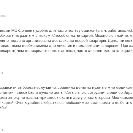
.2007
анции МЦК, очвень удобно для часто
пользующихся (в т. ч. работающих)
собирать по разным аптекам.
Способ оплаты картой. Можно в он лайне, 
ельно недавно организована доставка до
дверей квартиры. Дополнительн
ечивает всем необходимым для
лечения и поддержания здоровья. При за
екарств, чем непосредственно в аптеках,
часто стесненных по площади
001
Здравсити выбрала неслучайно: сравнила
цены на нужные мне медикам
ниями - здесь были лучшие цены! Сеть апт ек,
сотрудничающи со Здра
ома аптеку не нашла: пришлось ехать в другую часть города.
Медикамент
 картой.
Очень удобно выбрать все необходимое, сидя дома, и не бегать
ибо!
2015