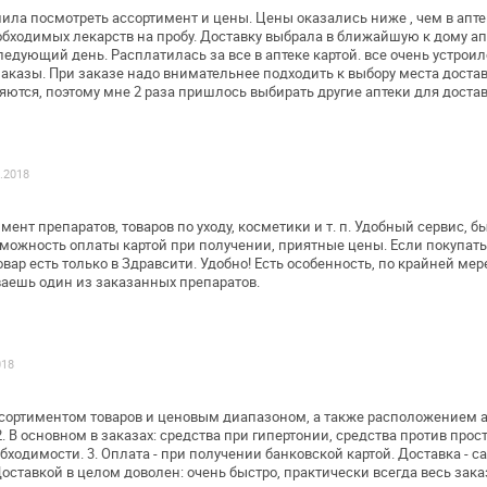
шила посмотреть ассортимент и цены.
Цены оказались ниже , чем в апте
бходимых лекарств на пробу. Доставку выбрала в
ближайшую к дому апт
едующий день. Расплатилась за все в аптеке картой. все
очень устроил
аказы.
При заказе надо внимательнее подходить к выбору места
достав
яются,
поэтому мне 2 раза пришлось выбирать другие аптеки для
достав
3.2018
ент препаратов, товаров по уходу,
косметики и т. п. Удобный сервис, б
можность оплаты картой при получении,
приятные цены. Если покупать 
вар есть только в Здравсити. Удобно!
Есть особенность, по крайней мере
аешь один из заказанных препаратов.
018
ссортиментом товаров и ценовым
диапазоном, а также расположением ап
. В основном в заказах: средства при
гипертонии, средства против прост
бходимости. 3. Оплата - при получении банковской
картой. Доставка - 
оставкой в целом доволен: очень быстро, практически всегда
весь заказ