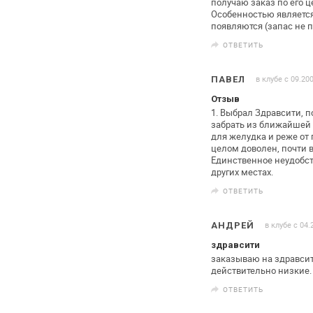
получаю заказ по его ц
Особенностью является 
появляются (запас не п
ОТВЕТИТЬ
в клубе с 09.20
ПАВЕЛ
Отзыв
1. Выбрал Здравсити, п
забрать из
ближайшей а
для желудка и
реже от 
целом доволен, почти 
Единственное неудобств
других местах.
ОТВЕТИТЬ
в клубе с 04.
АНДРЕЙ
здравсити
заказываю на здравсити
действительно
низкие.
ОТВЕТИТЬ