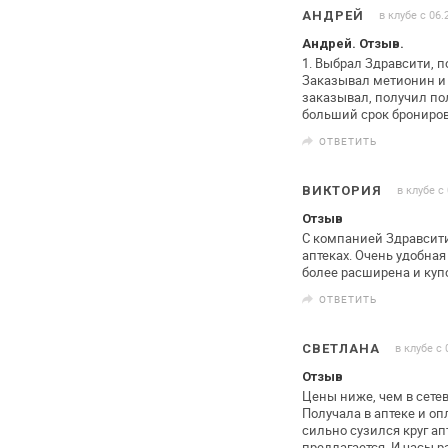
в клубе с 06.
АНДРЕЙ
Андрей. Отзыв.
1. Выбрал Здравсити, 
Заказывал метионин и 
заказывал, получил по
больший срок брониро
ОТВЕТИТЬ
в клубе с
ВИКТОРИЯ
Отзыв
С компанией Здравсити
аптеках. Очень удобная
более расширена и
куп
ОТВЕТИТЬ
в клубе с 
СВЕТЛАНА
Отзыв
Цены ниже, чем в сете
Получала в
аптеке и оп
сильно сузился круг ап
предлагается. И часы р