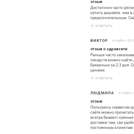
отзыв
Достаточно часто делаю
купить
дешевле. чем в д
предпочтительным. Са
ОТВЕТИТЬ
в клубе с 05.
ВИКТОР
отзыв о здравсити
Раньше часто заказыва
лекарств можно найти
Буквально за
2-3 дня. С
ценами.
ОТВЕТИТЬ
в клубе с
ЛЮДМИЛА
отзыв
Пользуюсь сервисом да
сайте
можно прочитать 
всегда
бывают нужные 
доставки там,
где удобн
постоянным клиентам 