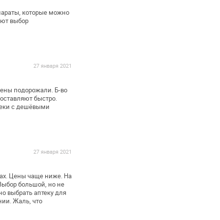
параты, которые можно
ают выбор
27 января 2021
ены подорожали. Б-во
Доставляют быстро.
теки с дешёвыми
27 января 2021
ах. Цены чаще ниже. На
Выбор большой, но не
но выбрать аптеку для
ии. Жаль, что