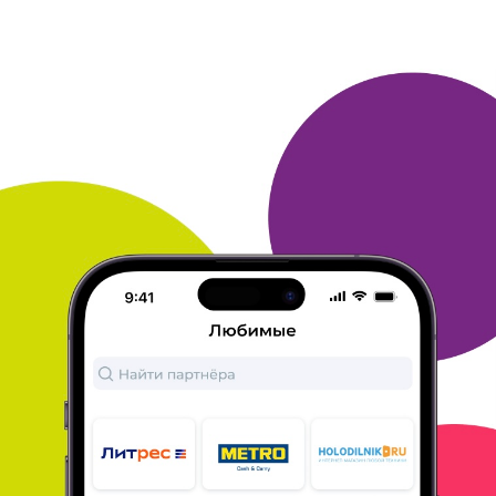
31 декабря 2021
в клубе с 08.2004
АЛЕКСЕЙ
Тема моего сообщения Aliexpress
Очень большой выбор и ассортимент товаров на любой вкус.
Заказываю от всяких мелочей (для кухни, инструменты,
бытовые
принадлежности) до гаджетов, техники и различных
периферийных устройств.
Оплата онлайн на сайте и доставку
максимально быструю, если
не слишком дорого выходит.
Да,
очень доволен сервисом. Такая площадка - это огромный
плюс для всех!
Обратите внимание на акции. Они проходят
очень часто,
поэтому есть возможность сэкономить доп.
средства.
ОТВЕТИТЬ
31 декабря 2021
в клубе с 01.2021
САНИСЛАВ
Тема моего сообщения Aliexpress
Ассортимент , хорошая цена , удобная доставка, быстрая
оплата, возможность посмотреть отзывы, почти всегда был
доволен всем.
ОТВЕТИТЬ
31 декабря 2021
в клубе с 07.2013
VIACHESLAV