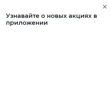
Узнавайте о новых акциях в
приложении
107
1 бонус
за 33
c