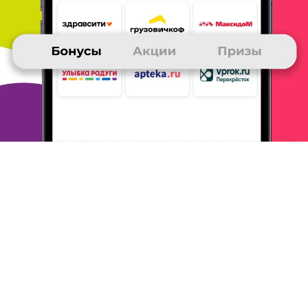
Тема моего сообщения Aliexpress
1. Огромный выбор товаров, разумные цены, хорошее
качество,
быстрая доставка (правда, не всегда), часто
проводятся
акции, когда цены снижаются ещще больше
2.
Заказал много разных товаров, в основном электронику
3.
Оплачивал товары банковской картой, доставку выбирал в
пункты выдачи - так мне удобнее.
4. В целом доволен
гипермаркетом, пользуюсь много лет.
5. Обратите внимание
на современные накопители: огромные
размеры памяти за
разумные деньги.
ОТВЕТИТЬ
31 декабря 2021
в клубе с 11.2013
ИГОРЬ
Тема моего сообщения Aliexpress
Большое разнообразие товаров и низкие цены. Много раз
заказывал различные товары. Из крупного последнее
заказывал
кухонный комбайн. Оплачивал картой. В основном
доходит
быстро. Несколько раз не доходило по вине нашей
таможни.
Отправляли назад различные монеты. Но деньго
после спора
вернули все. Советую использовать Aliexpress
при покупке
подарков, сувениров и мелкой техники.
ОТВЕТИТЬ