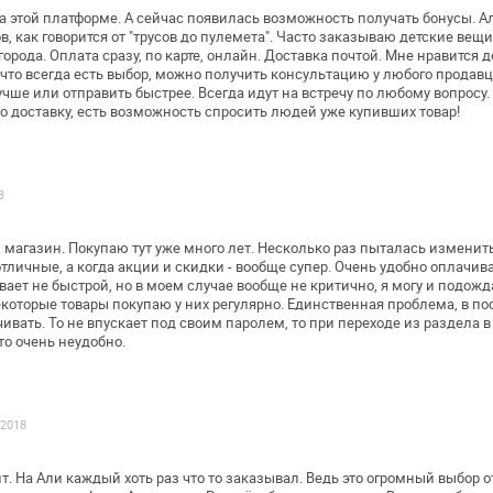
а этой платформе. А сейчас появилась
возможность получать бонусы.
Ал
, как говорится от
"трусов до пулемета". Часто заказываю детские вещи,
города.
Оплата сразу, по карте, онлайн. Доставка почтой.
Мне нравится д
что всегда есть выбор, можно получить консультацию у любого
продавца
учше или отправить
быстрее. Всегда идут на встречу по любому вопросу.
о доставку, есть
возможность спросить людей уже купивших товар!
3
агазин. Покупаю тут уже много лет.
Несколько раз пыталась изменить
отличные, а когда акции и скидки - вообще супер.
Очень удобно оплачиват
вает не быстрой, но в моем случае
вообще не критично, я могу и подожд
которые товары покупаю у
них регулярно.
Единственная проблема, в по
вать. То не впускает под своим паролем, то при
переходе из раздела в
то
очень неудобно.
.2018
т. На Али каждый хоть раз что то
заказывал. Ведь это огромный выбор от