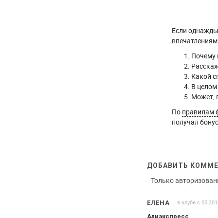
Если однажды 
впечатлениями
Почему 
Расскаж
Какой с
В целом
Может, 
По
правилам 
получал бонус
ДОБАВИТЬ КОММ
Только авторизован
в клубе с 05.201
ЕЛЕНА
Алиэкспресс