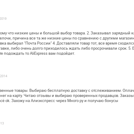
.2019
отому что низкие цены и большой выбор
товара.
2. Заказывал зарядный к
елочи, причина все та же низкие цены по сравнению с
другими магази
авка выбирал "Почта
России"
4. Доставляли товар тот, все время сходилс
тавке, либо очень долго приходилось
ждать либо просрочивали срок.
5.
те подождать то
AliExpress вам подойдет.
.2014
твенные товары. Выбираю бесплатную
доставку с отслеживанием. Оплач
енег на карту. Читаю отзывы и выбираю
проверенных продавцов. Заказыв
сё ok. Захожу на Алиэкспресс через Много ру и
получаю бонусы
013