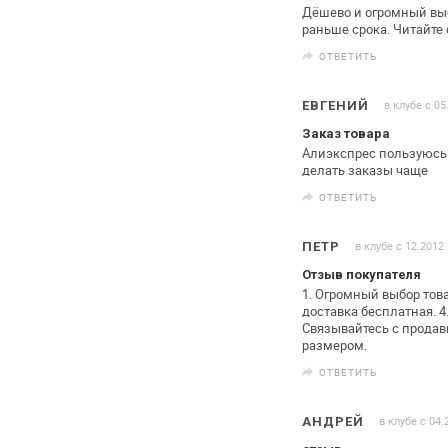
Дёшево и огромный выб
раньше
срока. Читайте
ОТВЕТИТЬ
в клубе с 05
ЕВГЕНИЙ
Заказ товара
Алиэкспрес пользуюсь
делать заказы чаще
ОТВЕТИТЬ
в клубе с 12.2012
ПЕТР
Отзыв покупателя
1. Огромный выбор това
доставка бесплатная.
4
Связывайтесь с продав
размером.
ОТВЕТИТЬ
в клубе с 04.
АНДРЕЙ