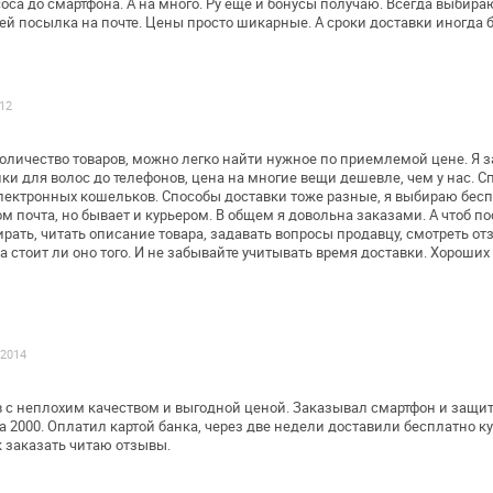
оса до смартфона. А на много. Ру ещё и
бонусы получаю. Всегда выбира
ней посылка на почте. Цены просто шикарные. А
сроки доставки иногда б
012
количество товаров, можно легко найти
нужное по приемлемой цене. Я з
нки для волос до телефонов, цена на многие
вещи дешевле, чем у нас. С
лектронных кошельков. Способы доставки тоже
разные, я выбираю бесп
м почта, но бывает и курьером. В общем я довольна
заказами. А чтоб по
рать, читать описание товара, задавать вопросы продавцу,
смотреть отз
а стоит
ли оно того. И не забывайте учитывать время доставки.
Хороших 
.2014
 с неплохим качеством и выгодной ценой.
Заказывал смартфон и защитн
 2000. Оплатил картой банка, через две недели
доставили бесплатно ку
 заказать читаю отзывы.