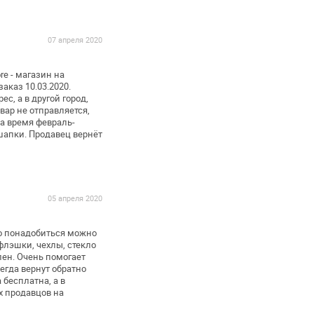
07 апреля 2020
re - магазин на
каз 10.03.2020.
с, а в другой город,
вар не отправляется,
а время февраль-
шапки.
Продавец вернёт
05 апреля 2020
ко понадобиться можно
лэшки, чехлы, стекло
лен. Очень помогает
сегда вернут обратно
 бесплатна, а в
х
продавцов на