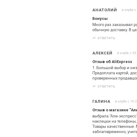
в клубе с
АНАТОЛИЙ
Бонусы
Много раз заказывал р
обычную
доставку. В ц
ОТВЕТИТЬ
в клубе с 03
АЛЕКСЕЙ
Отзыв об AliExpress
1. Большой выбор и низ
Предоплата картой, дос
проверенных продавцов,
ОТВЕТИТЬ
в клубе с 10.
ГАЛИНА
Отзыв о магазине "Ал
выбрала "Али-экспресс
наклецки на телефоны,
Товары
качественные. 
заблаговременно,
учит