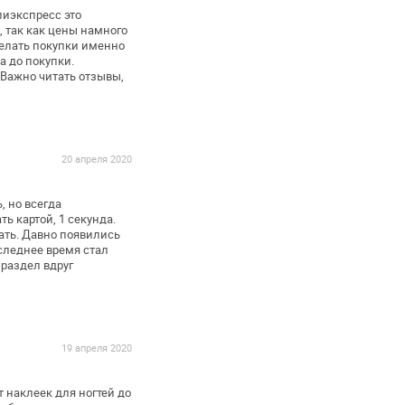
иэкспресс это
 так как
цены намного
елать покупки именно
 до покупки.
Важно читать отзывы,
20 апреля 2020
, но всегда
ь картой, 1 секунда.
ать.
Давно появились
следнее время стал
 раздел вдруг
19 апреля 2020
 наклеек для ногтей до