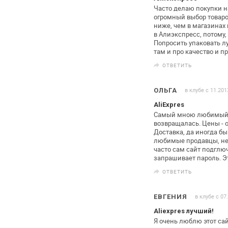
Часто делаю покупки н
огромный выбор товаров
ниже, чем в магазинах 
в Алиэкспресс, потому,
Попросить упаковать л
там и про качество и пр
ОТВЕТИТЬ
в клубе с 11.201
ОЛЬГА
AliExpres
Самый мною любимый м
возвращалась.
Цены - 
Доставка, да иногда бы
любимые продавцы, не
часто сам сайт
подглючи
запрашивает пароль. Э
ОТВЕТИТЬ
в клубе с 07
ЕВГЕНИЯ
Aliexpres лучший!
Я очень люблю этот сай