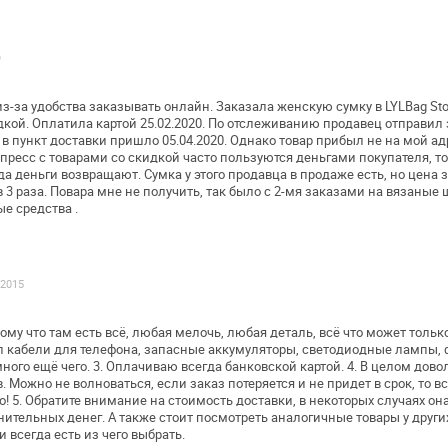
9
з-за удобства заказывать онлайн.
Заказала женскую сумку в LYLBag Sto
идкой. Оплатила картой 25.02.2020. По
отслеживанию продавец отправил за
в пункт доставки пришло 05.04.2020. Однако товар
прибыл не на мой адре
пресс с товарами со скидкой часто пользуются деньгами
покупателя, то
да
деньги возвращают. Сумка у этого продавца в продаже есть, но
цена з
 3 раза. Повара
мне не получить, так было с 2-мя заказами на вязаные 
е средства .
.2015
тому что там есть всё, любая мелочь,
любая деталь, всё что может толь
л кабели для телефона, запасные аккумуляторы,
светодиодные лампы, ф
ного ещё чего.
3. Оплачиваю всегда банковской картой.
4. В целом дово
.
Можно не волноваться, если заказ потеряется и не придет в
срок, то в
о!
5. Обратите внимание на стоимость доставки, в некоторых
случаях она
лнительных
денег. А также стоит посмотреть аналогичные товары у други
 и всегда есть из чего
выбрать.