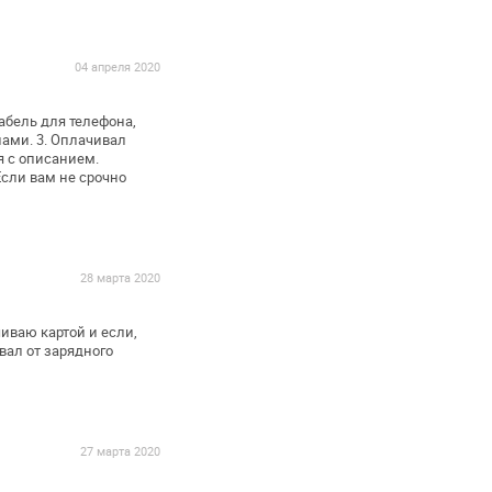
04 апреля 2020
абель для телефона,
нами.
3. Оплачивал
я с описанием.
 Если вам не срочно
28 марта 2020
иваю картой и если,
ал от зарядного
27 марта 2020