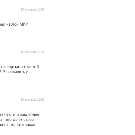
10 апреля 2020
вал картой МИР
10 апреля 2020
 и еще много чего. 3.
. Заказывать у
10 апреля 2020
ла чехлы и защитные
 , иногда быстрее.
вет : делать заказ