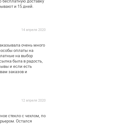
ю бесплатную доставку
ывают и 15 дней.
14 апреля 2020
аказывала очень много
пособы оплаты на
латные на выбор
сылка была в радость,
ывы и если есть
вам заказов и
12 апреля 2020
ое стекло с чехлом, по
рьером. Остался