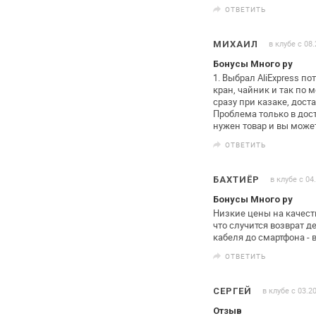
ОТВЕТИТЬ
в клубе с 08
МИХАИЛ
Бонусы Много ру
1. Выбрал AliExpress п
кран, чайник и
так по м
сразу при казаке, дост
Проблема только в дос
нужен товар и вы може
ОТВЕТИТЬ
в клубе с 04
БАХТИЁР
Бонусы Много ру
Низкие цены на качес
что
случится возврат д
кабеля до
смартфона - в
ОТВЕТИТЬ
в клубе с 03.2
СЕРГЕЙ
Отзыв