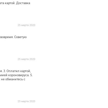
та картой. Доставка
25 марта 2020
вовремя.
Советую
25 марта 2020
я.
3. Оплатил картой,
емией
короновируса.
5.
 не обманитесь с
25 марта 2020