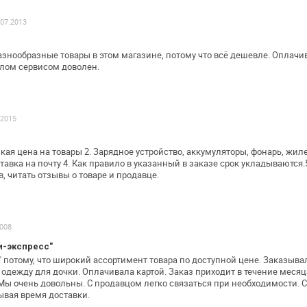
 07.2013
азнообразные товары в этом магазине,
потому что всё дешевле. Оплачи
елом сервисом доволен.
.2015
кая цена на товары 2. Зарядное
устройство, аккумуляторы, фонарь, жилет
тавка на почту 4. Как правило в
указанный в заказе срок укладываются.5
 читать отзывы о товаре и продавце.
2008
и-экспресс"
" потому, что широкий ассортимент
товара по доступной цене. Заказыва
 одежду для дочки. Оплачивала картой.
Заказ приходит в течение месяца
Мы очень довольны. С продавцом легко связаться
при необходимости. Со
ывая время доставки.