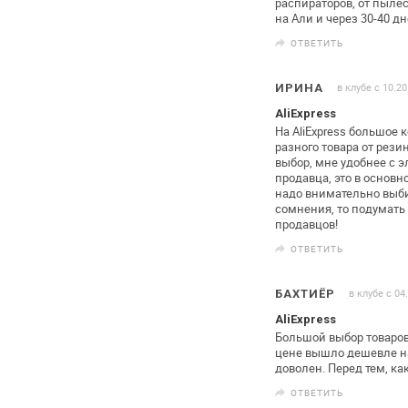
распираторов, от пылес
на Али и
через 30-40 д
ОТВЕТИТЬ
в клубе с 10.2
ИРИНА
AliExpress
На AliExpress большое 
разного
товара от рези
выбор, мне
удобнее с э
продавца, это в
основно
надо внимательно
выби
сомнения, то подумать 
продавцов!
ОТВЕТИТЬ
в клубе с 04
БАХТИЁР
AliExpress
Большой выбор товаров
цене вышло
дешевле на
доволен. Перед тем,
как
ОТВЕТИТЬ