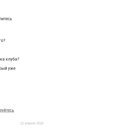
литесь
го?
ика клуба?
рый уже
зуйтесь
22 апреля 2020