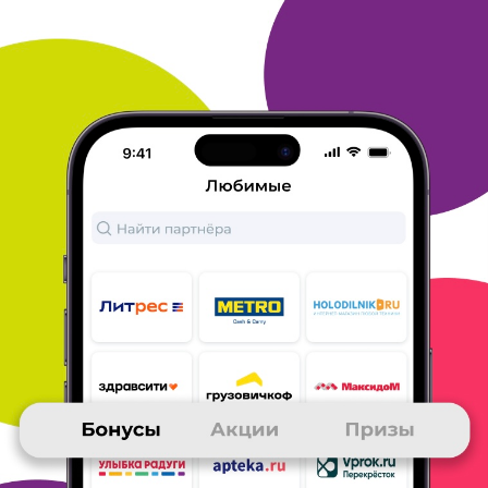
нас в семье все высокого роста,
бывает, понравятся брюки, но
какие же они короткие! Купила
несколько: выше щиколотки,
ни малейшего желания их носить. У
нас же не все в стране
низкорослые, и уж если продавцы
ориентированы на
торговлю в нашей стране, хотя бы учитывали
рост
потенциальных покупателей.
Оплата очень удобная, сразу на
сайте при оформлении заказа,
доставка очень разная: и
платная, и бесплатная, в среднем
около месяца. Бывают и
неприятные нюансы: деньги, конечно,
возвращают за
невыполненных заказ, но осадок неприятный и
испорченное
настроение куда девать? Удивляет, что такое
происходит с
заказами с доставкой из Москвы.
Обычно перед заказом
провожу мониторинг товара и продавца:
рейтинг и отзывы,
если этого недостаточно, задаю вопросы
продавцам, как
правило они охотно откликаются. Хотя с
тёркой-
измельчителем это не помогло: найсер-дайсер с
отправкой из
Люберец оказалась дешёвой подделкой
оригинальной терки -
пластик хрупкий и тонкий, ножи тупые из
жести, а не из
нержавейки. Кучу денег извела на подобное
барахло, теперь
уже осторожничаю. К счастью, это отдельные
неприятные
моменты, в основном покупками довольна.
И последнее: не
всегда ТАТ начисляет бонусы за покупки -
тоже неприятный
момент.
ОТВЕТИТЬ