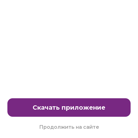
Станьте партнером клуба Много.ру
E-Mail:
partnership@lavtech.ru
© ООО «ЛАВТЕК.РУ», 2000 - 2026 E-Mail:
club@mnogo.ru
Скачать приложение
Продолжить на сайте