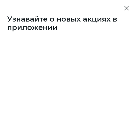
Узнавайте о новых акциях в
приложении
107
1 бонус
за 33
c