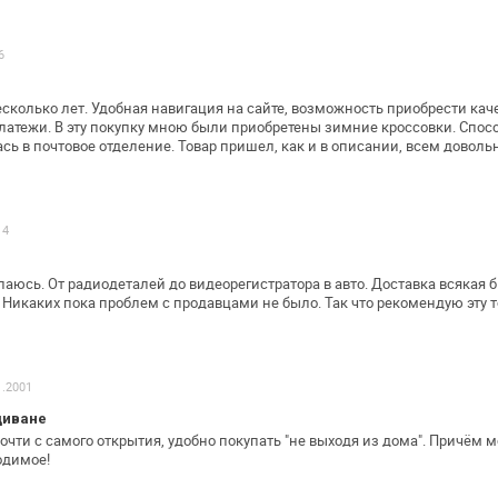
6
есколько лет. Удобная навигация на
сайте, возможность приобрести кач
атежи. В эту покупку мною были приобретены
зимние кроссовки. Спосо
ь в почтовое отделение. Товар пришел, как и в
описании, всем довольн
14
упаюсь. От радиодеталей до
видеорегистратора в авто. Доставка всякая б
 Никаких пока проблем с продавцами не
было. Так что рекомендую эту 
1.2001
диване
почти с самого открытия, удобно
покупать "не выходя из дома".
Причём м
одимое!