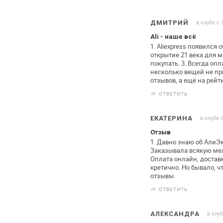
в клубе с 
ДМИТРИЙ
Ali - наше всё
1. Aliexpress появился 
открытие 21 века для м
покупать.
3. Всегда опл
несколько вещей не пр
отзывов, а ещё на рейт
ОТВЕТИТЬ
в клубе 
ЕКАТЕРИНА
Отзыв
1. Давно знаю об АлиЭк
Заказывала всякую мел
Оплата онлайн, достав
кретично. Но бывало, чт
отзывы.
ОТВЕТИТЬ
в клуб
АЛЕКСАНДРА