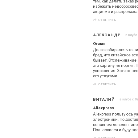
тем, как делать заказ
избежать недобросовес
акциями и распродажа
ОТВЕТИТЬ
в клубе
АЛЕКСАНДР
Отзыв
Долго собирался что ли
бред, что китайское в
бывает.
Отслеживание не
это картину
не портит. 
успокоения. Хотя
от не
его услугами.
ОТВЕТИТЬ
в клубе с 0
ВИТАЛИЙ
Aliexpress
Aliexpress пользуюсь у
электроники. По
достав
основном доволен. ино
Пользовался и буду по
ОТВЕТИТЬ