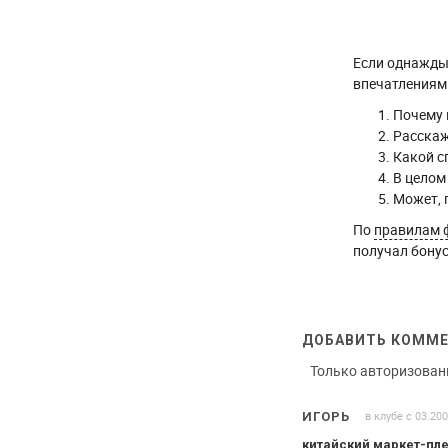
Если однажды 
впечатлениями
Почему 
Расскаж
Какой с
В целом
Может, 
По
правилам 
получал бонус
ДОБАВИТЬ КОММ
Только авторизован
в клубе с 03.20
ИГОРЬ
китайский маркет-пл