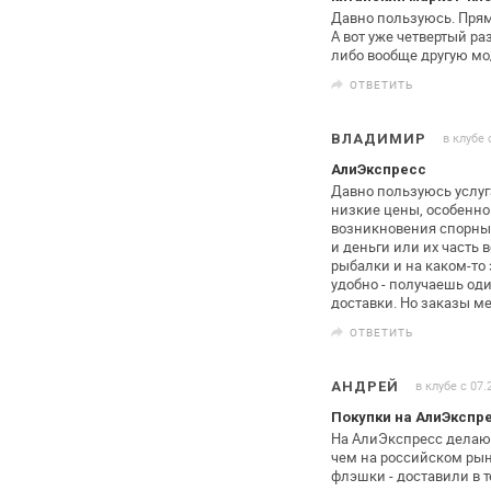
Давно пользуюсь. Прям
А вот уже
четвертый раз
либо вообще другую
мод
ОТВЕТИТЬ
в клубе 
ВЛАДИМИР
АлиЭкспресс
Давно пользуюсь услу
низкие цены,
особенно 
возникновения спорны
и деньги или их часть
в
рыбалки и на каком-то 
удобно - получаешь од
доставки. Но заказы ме
ОТВЕТИТЬ
в клубе с 07.
АНДРЕЙ
Покупки на АлиЭкспр
На АлиЭкспресс делаю 
чем на
российском рын
флэшки - доставили в т