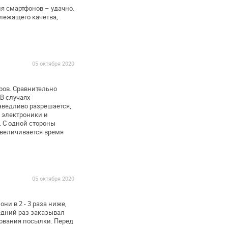
я смартфонов – удачно.
ежащего качетва,
05 октября 2020
ов. Сравнительно
В случаях
аведливо разрешается,
 электроники и
 С
одной стороны
увеличивается
время
05 октября 2020
ни в 2 - 3 раза ниже,
дний раз заказывал
ования посылки.
Перед