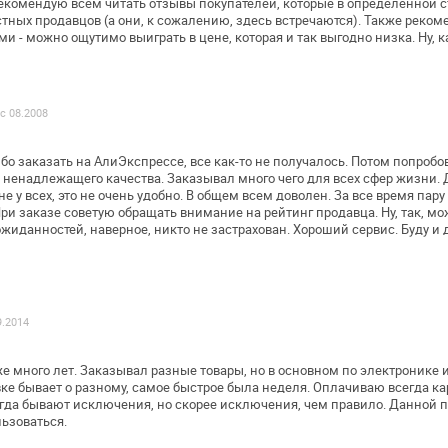
 рекомендую всем читать отзывы
покупателей, которые в определенной с
тных продавцов (а они, к сожалению,
здесь встречаются).
Также реком
ми - можно
ощутимо выиграть в цене, которая и так выгодно низка.
Ну, к
 с 08.2008
бо заказать на АлиЭкспрессе, все
как-то не получалось. Потом попробов
се ненадлежащего качества. Заказывал
много чего для всех сфер жизни. 
 у всех, это не очень удобно. В общем всем
доволен. За все время пару 
При заказе советую обращать внимание на рейтинг
продавца. Ну, так, мо
ожиданностей, наверное, никто не застрахован. Хороший
сервис. Буду и
9.2014
же много лет. Заказывал разные товары,
но в основном по электронике 
ке бывает о разному, самое быстрое была неделя.
Оплачиваю всегда кар
гда
бывают исключения, но скорее исключения, чем правило.
Данной п
льзоваться.