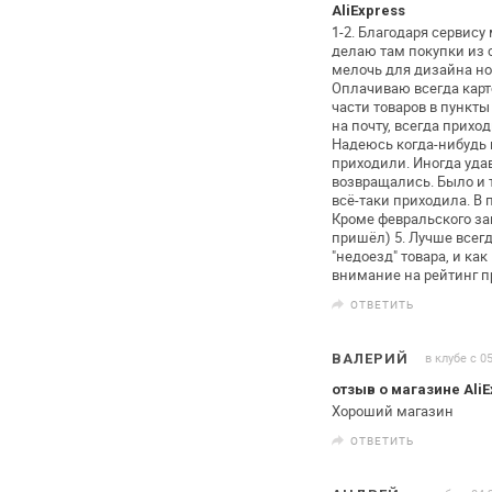
AliExpress
1-2. Благодаря сервису
делаю там
покупки из 
мелочь для дизайна
но
Оплачиваю всегда карто
части товаров в пункт
на
почту, всегда прихо
Надеюсь
когда-нибудь 
приходили. Иногда
удав
возвращались. Было и т
всё-таки приходила. В 
Кроме февральского зак
пришёл)
5. Лучше всегд
"недоезд"
товара, и как
внимание на рейтинг
п
ОТВЕТИТЬ
в клубе с 0
ВАЛЕРИЙ
отзыв о магазине AliE
Хороший магазин
ОТВЕТИТЬ