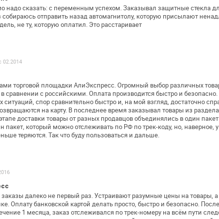
о надо сказать: с переменным успехом.
Заказывал защитные стекла дл
 собираюсь отправить назад автомагнитолу,
которую присылают ненадл
ель, не ту, которую оплатил. Это расстаривает
с 02.2014
гами торговой площадки АлиЭкспресс.
Огромный выбор различных товар
в сравнении с российскими. Оплата производится
быстро и безопасно. 
х
ситуаций, спор сравнительно быстро и, на мой взгляд,
достаточно спр
озвращаются на карту. В последнее время заказывал товары из
раздела
этапе доставки
товары от разных продавцов объединялись в один пакет.
ин пакет, который можно
отслеживать по РФ по трек-коду, но, наверное, 
ньше теряются. Так что буду
пользоваться и дальше.
2016
есс
заказы далеко не первый раз. Устраивают
разумные цены на товары, а о
ке.
Оплату банковской картой делать просто, быстро и безопасно.
После
ечение 1
месяца, заказ отслеживался по трек-номеру на всём пути
след