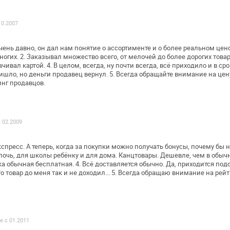
10.2007
очень давно, он дал нам понятие о
ассортименте и о более реальном цен
ногих.
2. Заказывал множество всего, от мелочей до более дорогих
товар
ачивал картой.
4. В целом, всегда, ну почти всегда, всё приходило и в
сро
ишло, но деньги
продавец вернул.
5. Всегда обращайте внимание на цену
инг продавцов.
с 02.2009
спресс. А теперь, когда за покупки
можно получать бонусы, почему бы н
очь, для школы ребёнку и для дома.
Канцтовары. Дешевле, чем в обыч
ка обычная бесплатная.
4. Всё доставляется обычно. Да, приходится подо
о товар до меня так и не
доходил...
5. Всегда обращаю внимание на рейт
е с 01.2011