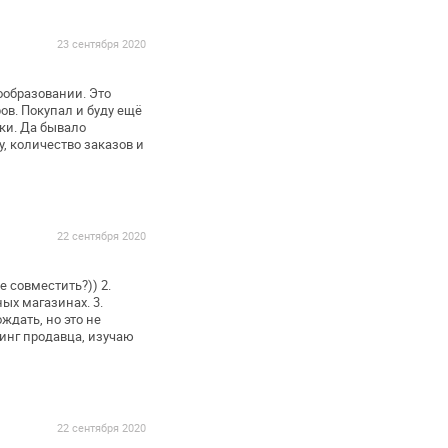
23 сентября 2020
ообразовании. Это
ов. Покупал и буду ещё
ки. Да бывало
, количество заказов и
22 сентября 2020
е совместить?))
2.
ных магазинах.
3.
ждать, но это
не
инг продавца, изучаю
22 сентября 2020