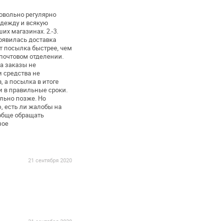
довольно регулярно
одежду и всякую
ших магазинах.
2.-3.
оявилась доставка
т посылка быстрее, чем
 почтовом отделении.
да заказы не
 средства не
,
а посылка в итоге
и в
правильные сроки.
ильно
позже. Но
, есть ли жалобы на
ообще обращать
ное
21 сентября 2020