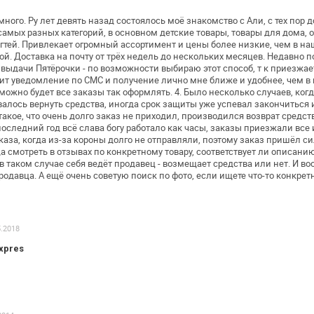
 много. Ру лет девять назад состоялось
моё знакомство с Али, с тех пор 
самых разных категорий, в основном детские
товары, товары для дома, 
гтей. Привлекает огромный ассортимент и цены более низкие,
чем в на
й. Доставка на почту от трёх
недель до нескольких месяцев. Недавно п
ы выдачи Пятёрочки - по возможности
выбираю этот способ, т к приезжае
дит уведомление по СМС и получение лично
мне ближе и удобнее, чем в
можно будет все заказы так оформлять.
4. Было несколько случаев, ког
алось вернуть средства, иногда срок защиты уже успевал
закончиться и
акое, что
очень долго заказ не приходил, производился возврат средств
последний год всё
слава богу работало как часы, заказы приезжали все 
аза, когда из-за
короны долго не отправляли, поэтому заказ пришёл с
а смотреть в отзывах по конкретному товару,
соответствует ли описанию
 в таком случае себя ведёт продавец - возмещает
средства или нет. И в
родавца.
А ещё очень советую поиск по фото, если ищете что-то
конкрет
5.2018
xpres