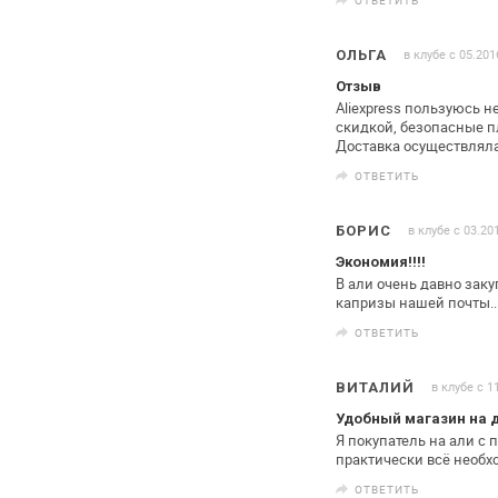
в клубе с 05.201
ОЛЬГА
Отзыв
Aliexpress пользуюсь н
скидкой,
безопасные пл
Доставка
осуществлялас
ОТВЕТИТЬ
в клубе с 03.20
БОРИС
Экономия!!!!
В али очень давно зак
капризы нашей почты..
ОТВЕТИТЬ
в клубе с 1
ВИТАЛИЙ
Удобный магазин на 
Я покупатель на али с 
практически всё необх
ОТВЕТИТЬ