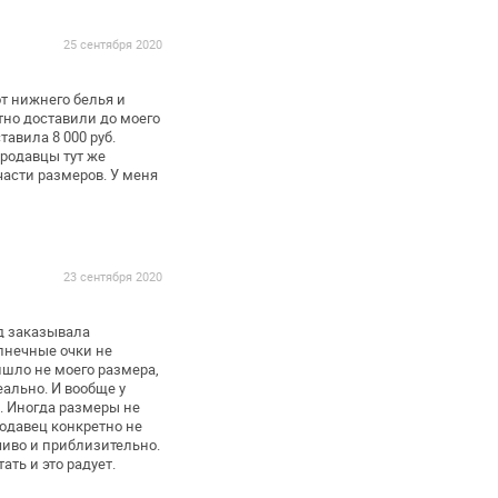
25 сентября 2020
т нижнего белья и
тно доставили до моего
авила 8 000 руб.
продавцы тут же
части размеров. У меня
23 сентября 2020
од заказывала
лнечные очки не
шло не моего размера,
еально. И вообще у
.
Иногда размеры не
родавец
конкретно не
чиво и
приблизительно.
ать и это
радует.