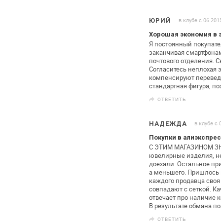
в клубе с 06.201
ЮРИЙ
Хорошая экономия в 
Я постоянный покупател
заканчивая смартфонам
почтового отделения. С
Согласитесь неплохая 
компенсируют
перевед
стандартная фигура,
поэ
ОТВЕТИТЬ
в клубе с 
НАДЕЖДА
Покупки в алиэкспрес
С ЭТИМ МАГАЗИНОМ ЗНА
ювелирные
изделия, не
доехали. Остальное
при
а меньшего. Пришлось
каждого продавца своя
совпадают с сеткой. Ка
отвечает про наличие к
В результате обмана по
ОТВЕТИТЬ