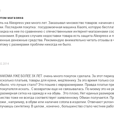
5
этом магазина
ь на Aliexpress уже много лет.
Заказывал множество товаров: начиная о
и. Последняя покупка : посудомоечная
машина Xiaomi, которую беспла
кидка на нее по сравнению с
отечественными интернет-магазинами сост
экономия. В редких случаях недоставки
товара есть защита Aliexpress и 
енные денежные средства. Рекомендую внимательно
читать отзывы в 
тому с размерами проблем никогда не было.
02.2014
КОМА УЖЕ БОЛЕЕ 3Х ЛЕТ. очень много
покупок сделала. За этот пери
сколько платьев, товары для кухни, медтехнику. За
это время только со
было. что лучше стало? Это пошив с евроразмерами. Правда
платье при
покупателя искать.. С возвратом еще не связывалась. По моему
это не р
 размерная
сетка на одежду и на обувь . Это плохо, Нет единых размеров
чество тоже не
всегда соответствует заявленному. Обман получается. П
ожи , например, в обуви
или наличие cotona в изделии. Отвечают уклон
лучаешь синтетику. В
целом , конечно , большинство стало честнее работ