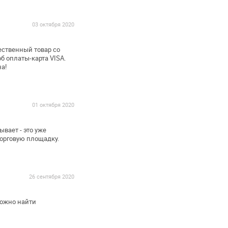
03 октября 2020
ественный товар со
б оплаты-карта VISA.
а!
01 октября 2020
ывает - это уже
торговую площадку.
26 сентября 2020
ожно найти