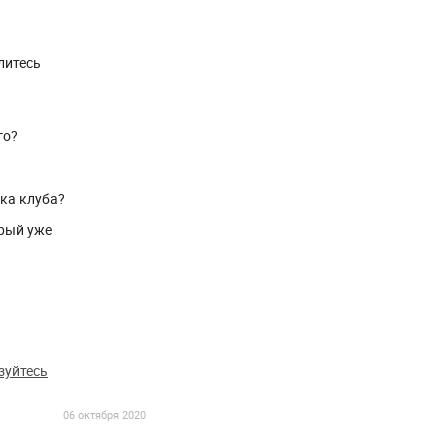
литесь
го?
ика клуба?
рый уже
зуйтесь
06 октября 2020