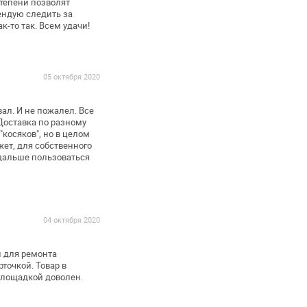
тепени позволят
ендую следить за
ак-то так.
Всем удачи!
05 октября 2020
ал. И не пожалел. Все
Доставка по разному
"косяков", но в целом
жет, для собственного
 дальше пользоваться
04 октября 2020
и для ремонта
точкой. Товар в
лощадкой доволен.