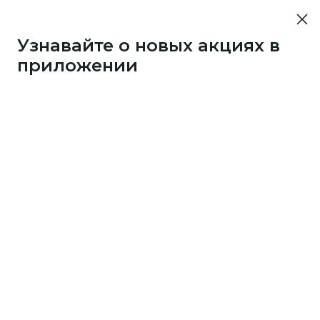
Узнавайте о новых акциях в
приложении
107
1 бонус
за 33
c