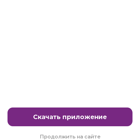
Станьте партнером клуба Много.ру
E-Mail:
partnership@lavtech.ru
© ООО «ЛАВТЕК.РУ», 2000 - 2026 E-Mail:
club@mnogo.ru
Скачать приложение
Продолжить на сайте