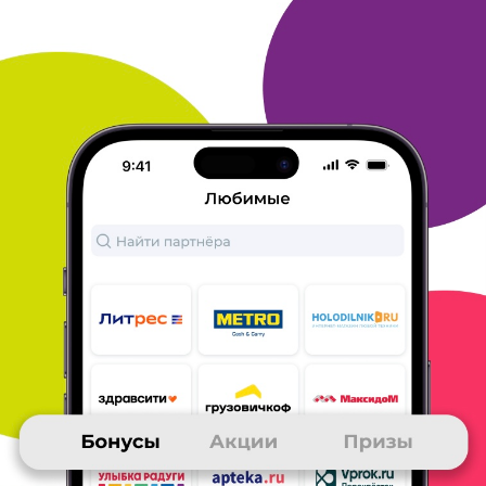
ОТВЕТИТЬ
06 декабря 2024
в клубе с 09.2012
ОЛЬГА
Отзыв о покупках в Алиэкспресс
Давно пользуюсь услугами Алиэкспресса. Часто бывают
горячие
скидки, акции. Цена здесь на товары ниже, чем в
остальных
интернет-магазинах. Выбор огромный, глаза
разбегаются от
наличия товара. Доставка быстрая, теперь
получать товар
можно в Озоне, что ОЧЕНЬ удобно. Оплата по
карте. Никогда не
возникало проблем с возвратом товара,
связь с продавцами
практически всегда доступна. В общем и
целом , я довольна
этой торновой площадкой.
ОТВЕТИТЬ
06 декабря 2024
в клубе с 11.2013
ЛЮБОВЬ
Тема моего сообщения Aliexpress
Заказываю на Aliexpress уже много лет. Привлекает большой
ассортимент товаров, невысокие цены, быстрая доставка.
Покупки удобно оплачивать картой на сайте. Если случаются
задержки при поставке товара или приходит товар
ненадлежащего качества, легко можно открыть спор с