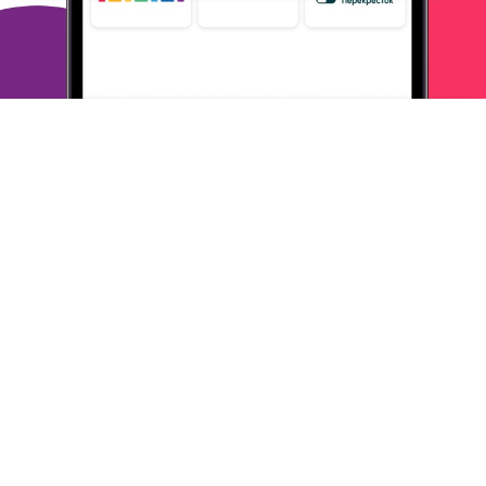
продавцом
- решение всегда в пользу покупателя!
Рекомендую всем эту
торговую площадку.
ОТВЕТИТЬ
06 декабря 2024
в клубе с 01.2008
ИРИНА
Тема моего сообщения Aliexpress
Я давно заказываю себе и своей семье с этой площадки.
Можно
найти очень крутые вещи. Раньше ждали свои
покупки, как
чудо, по несколько месяцев или, посылка могла
вообще
затеряться. А сейчас всё иначе, 1-2 неделя, и вещь у
тебя.
ОТВЕТИТЬ
05 декабря 2024
в клубе с 12.2000
НАТАЛИЯ
Снижение качества
На Aliexpess заказываю давно. Меня интересует только то, что
у нас не продается. В основном это предметы для коллекции,
но покупала также ювелирку, одежду, сумку. Приятно,
конечно,
когда давали какой-нибудь промокод, но в целом
для меня это
не так важно. При всех плюсах есть и минусы. Я
хорошо
понимаю, что цены на Али на все китайское
неимоверно
завышены. Когда покупала на китайском сайте.