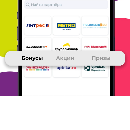
некоторые товары доставлять
побыстрее.
Обратить внимание
на отзывы и количество звезд.
ОТВЕТИТЬ
05 октября 2021
в клубе с 11.2014
ЕВГЕНИЙ
Тема моего сообщения Aliexpress
Очень часто заказываю на АлиЭкспресс, прикольная и
нужная
интернет-площадка. Есть вещи которых достать в
магазинах
просто невозможно, а на АлиЭкспресс пожалуйста
и по разумной
цене. Кроме того можно купить некоторые
товары дешевле, чем
в наших магазинах.
ОТВЕТИТЬ
05 октября 2021
в клубе с 11.2014
ЕВГЕНИЙ
Тема моего сообщения Aliexpress
Очень часто заказываю на АлиЭкспресс, прикольная и
нужная
интернет-площадка. Есть вещи которых достать в
магазинах
просто невозможно, а на АлиЭкспресс пожалуйста
и по разумной
цене. Кроме того можно купить некоторые
товары дешевле, чем
в наших магазинах.
ОТВЕТИТЬ