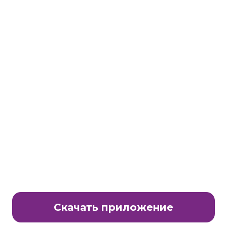
Станьте партнером клуба Много.ру
E-Mail:
partnership@lavtech.ru
© ООО «ЛАВТЕК.РУ», 2000 - 2026 E-Mail:
club@mnogo.ru
Скачать приложение