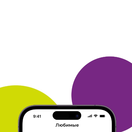
Заказываю товары на Алиэкспресс, так как на некоторые из
них
довольно низкие цены. Очень часто предлагаются
различные
купоны с хорошими скидками,. Оплачиваю картой,
получаю на
почте в соседнем доме. Пока нареканий нет.
Обращайте
внимание на отзывы и рейтинг продавца.
ОТВЕТИТЬ
06 октября 2021
в клубе с 02.2010
НИКОЛАЙ
Тема моего сообщения Aliexpress
Покупал сначала сын, много и всего для велосипеда, затем
"подсел" и я, покупая товары для рыбалки, крючки, леску, по
мелочам для карповой ловли. Оплата сразу по карте, проблем
не было ни с оплатой, ни с получением товара. Пока все
устраивает, цена-качество. Покупал в разных магазинах, все
нормально.
ОТВЕТИТЬ
06 октября 2021
в клубе с 02.2014
АЛЕКСАНДР
Тема моего сообщения Aliexpress
Постоянный покупатель много лет.
Очень много мелких
товаров которые нигде не купить.
Оплата картой, доставка по
разному, в основном где
бесплатно.
Доволен, но хотелось бы