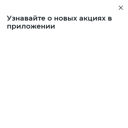
Узнавайте о новых акциях в
приложении
107
1 бонус
за 33
c