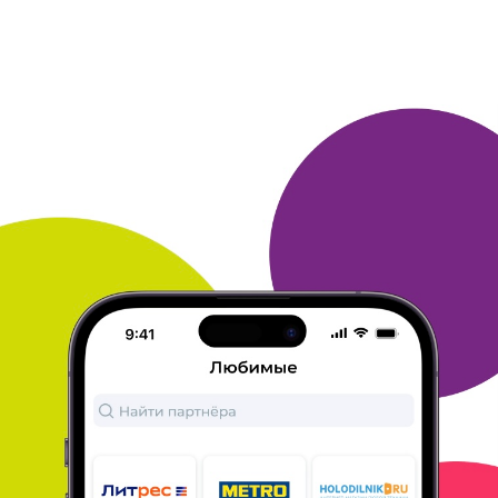
ОТВЕТИТЬ
ЕЛЕНА
06 декабря 2021
в клубе с 10.2017
Приз
Накопила бонусы и оплатила с их помощью
подписку на ЛитРес,
теперь могу каждый месяц
брать себе книги
ОТВЕТИТЬ
НАТАЛЬЯ
06 декабря 2021
в клубе с 11.2014
Приз - аудиокнига
Уже не первый год коплю бонусы Много. ру и
трачу их на
электронные и аудиокниги на сайте
Литрес. Бонусы копятся из
покупок книг на
Литрес, а также из участия в ежедневных
опросах
от Много. ру.
ОТВЕТИТЬ
ЕЛЕНА
05 декабря 2021
в клубе с 05.2021
Мой приз - это книга