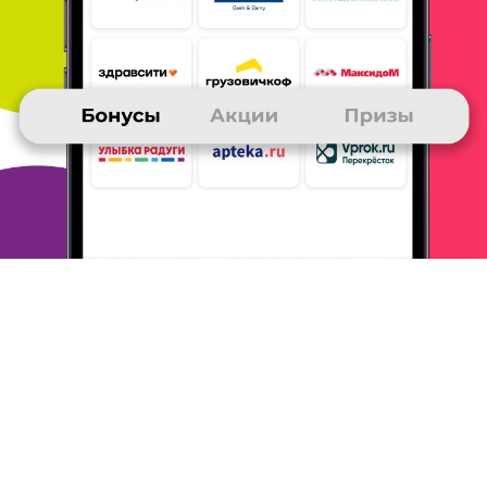
Я получила в виде приза книгу от моей любимой
компании
Литрес. Я целенаправленно копила
бонусы на приобретение
книги. Всем советую
таким образом использовать
заработанные
бонусы. Бонусы собираю, участвуя в викторинах и
акциях, а также за покупки на AliExpress.
ОТВЕТИТЬ
ОЛЬГА
05 декабря 2021
в клубе с 09.2018
Книги за бонусы
Я обменяла часть накопленных бонусов на
электронные книги из
каталога ЛитРес. При этом
акция на сайте 3 книги по цене
двух не действует
и книги идут по полной стоимости.
Состою в
клубе Много. ру с 2018 года. Сначала я заказывала
одежду на сайте La Redoute и там же узнала о
Много ру. А
затем уже начала копить их бонусы.
Заказывала также в
Здравсити, Улыбке Радуги.
Book24. Заказывала по акциям, где
давали 500 или
1000 бонусов за заказ. Также выполняла
задания
на сайте Много ру, писала отзывы на сайте Book24.
Копила бонусы на рюкзак, который в 2020 году
стоил 14000
бонусов. На эту сумму также можно