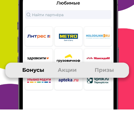
Призы -- это ЗДОРОВО!
Я получила приз 3000 руб. на телефон.
Для
первого приза я сразу решила, что буду копить
бонусы на
пополнение счёта мобильного
телефона. Ведь, не надо тратить
бонусы на
доставку, не надо никуда ехать. И это всегда
КСТАТИ. Начала копить 20 000, но, как-то
незаметно накопила
больше этой суммы и
решила целиться на приз 3000 руб. на
телефон, т.
к. разница в бонусах была всего в 9000.
Постоянно
участвую в викторинах и играх, получаю золотые
письма, совершаю покупки у партнёров клуба и в
магазинах
TutANeTam. Стараюсь воспользоваться
тест-драйвами.
ОТВЕТИТЬ
АЛЕКСЕЙ
11 декабря 2015
в клубе с 11.2013
Призы за игры
В основном покупаю на Ozon. ru/Сейчас проходят
много всяких
акций (были за любую покупку 1000
бонусов, которые можно
было обменять на 500 р
на телефон), к великому сожалению не
успел
воспользоваться. Но я думаю, организаторы
придумают
еще что-нибудь интересное.