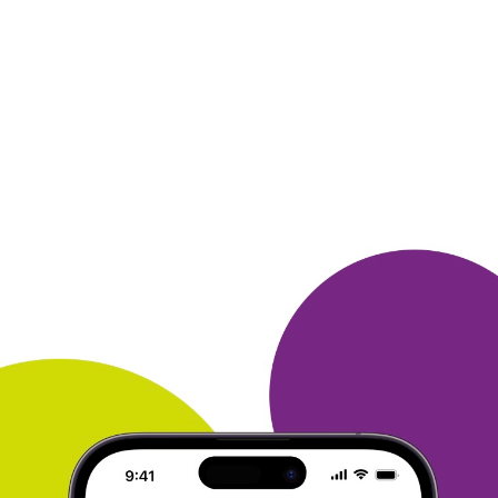
друзья уже в
курсе. Становлюсь "консультантом"
)))
ОТВЕТИТЬ
ТАТЬЯНА
14 декабря 2015
в клубе с 11.2013
Приз - телевизор.
Год копила на приз - участвовала в викторинах,
делала
покупки и вот результат, сделала себе
подарок, в кабинет,
выбрала приз -телевизор LED
Mystery 24" Так как живу в 70
км. от Москвы,
доставку выбрала почтой, но через две недели
приз привезли прямо домой, а еще через год
получила еще один
приз - пылесос -радости не
было предела и много ли человеку
надо для
счастья... Так что сама с удовольствием принимаю
участие в клубе и другим советую! Ведь это же
здорово,
просто совершать покупки в любимых
магазинах, а потом еще за
это призы получать.
Спасибо любимому клубу и его
организаторам!!!
ОТВЕТИТЬ
ЕВГЕНИЯ
12 декабря 2015
в клубе с 02.2014