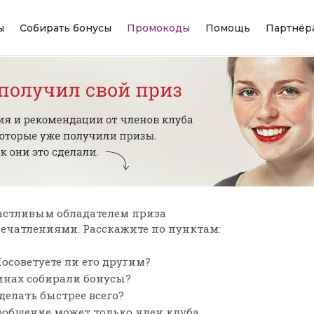
ы
Собирать бонусы
Промокоды
Помощь
Партнёр
астливым обладателем приза
впечатлениями. Расскажите по пунктам:
осоветуете ли его другим?
зинах собирали бонусы?
сделать быстрее всего?
ообщение может только член клуба,