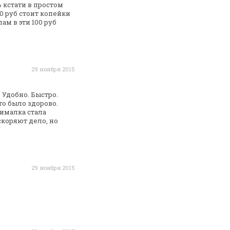
 кстати в простом
0 руб стоит копейки
лам в эти
100 руб
29 ноября 2015
 Удобно. Быстро.
то было здорово.
нималка стала
коряют дело, но
29 ноября 2015