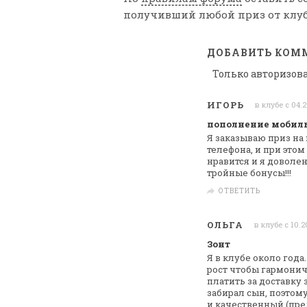
получивший любой приз от клуб
ДОБАВИТЬ КОМ
Только авторизов
ИГОРЬ
в клубе с 04.
пополнение мобил
Я заказываю приз на
телефона, и при этом
нравится и я доволен!
тройные бонусы!!!
ОТВЕТИТЬ
ОЛЬГА
в клубе с 10.2
Зонт
Я в клубе около год
рост чтобы
гармоничн
платить за доставку 
забирал сын, поэтом
и качественный (пре