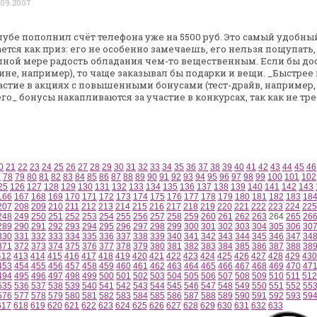
 09.2007
лубе пополнил счёт телефона уже на 5500
руб. Это самый удобный
тся как приз: его не особенно замечаешь, его нельзя
пощупать,
лной мере радость
обладания чем-то вещественным. Если бы дос
ине, например), то чаще заказывал бы
подарки и вещи. _Быстрее 
стие в акциях с повышенными бонусами (тест-драйв,
например, 
его_
бонусы накапливаются за участие в конкурсах, так как не
тре
0
21
22
23
24
25
26
27
28
29
30
31
32
33
34
35
36
37
38
39
40
41
42
43
44
45
46
7
78
79
80
81
82
83
84
85
86
87
88
89
90
91
92
93
94
95
96
97
98
99
100
101
102
25
126
127
128
129
130
131
132
133
134
135
136
137
138
139
140
141
142
143
166
167
168
169
170
171
172
173
174
175
176
177
178
179
180
181
182
183
18
207
208
209
210
211
212
213
214
215
216
217
218
219
220
221
222
223
224
225
248
249
250
251
252
253
254
255
256
257
258
259
260
261
262
263
264
265
26
289
290
291
292
293
294
295
296
297
298
299
300
301
302
303
304
305
306
30
330
331
332
333
334
335
336
337
338
339
340
341
342
343
344
345
346
347
34
371
372
373
374
375
376
377
378
379
380
381
382
383
384
385
386
387
388
38
412
413
414
415
416
417
418
419
420
421
422
423
424
425
426
427
428
429
430
453
454
455
456
457
458
459
460
461
462
463
464
465
466
467
468
469
470
47
494
495
496
497
498
499
500
501
502
503
504
505
506
507
508
509
510
511
512
535
536
537
538
539
540
541
542
543
544
545
546
547
548
549
550
551
552
55
576
577
578
579
580
581
582
583
584
585
586
587
588
589
590
591
592
593
59
617
618
619
620
621
622
623
624
625
626
627
628
629
630
631
632
633