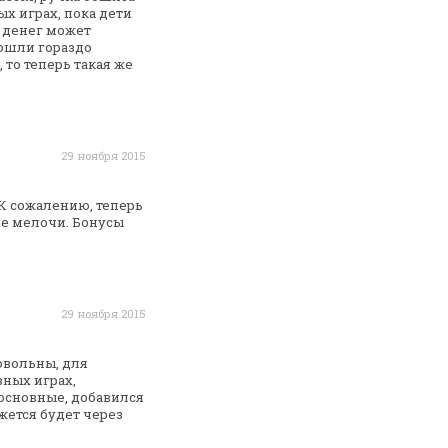
х играх, пока дети
денег может
ошли гораздо
 то теперь такая же
29 ноября 2015
К сожалению, теперь
е мелочи. Бонусы
29 ноября 2015
овольны, для
евных
играх,
 основные, добавился
жется будет через