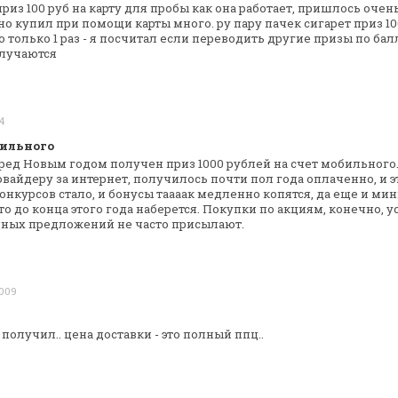
риз 100 руб на карту для пробы как она
работает, пришлось очень
о купил при помощи карты много. ру пару пачек сигарет
приз 10
 только 1 раз
- я посчитал если переводить другие призы по бал
лучаются
4
бильного
перед Новым годом получен приз 1000
рублей на счет мобильного.
вайдеру за интернет, получилось почти пол года оплаченно,
и э
конкурсов стало, и бонусы таааак медленно
копятся, да еще и ми
то до
конца этого года наберется. Покупки по акциям, конечно,
ус
ных предложений не часто
присылают.
2009
. получил.. цена доставки - это полный
ппц..