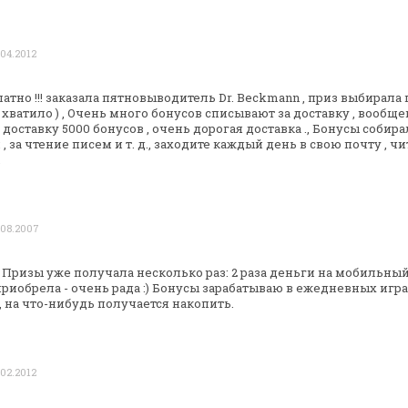
 04.2012
тно !!! заказала пятновыводитель Dr.
Beckmann , приз выбирала 
 хватило ) , Очень много бонусов списывают за
доставку , вообще
доставку 5000 бонусов , очень дорогая доставка ., Бонусы
собира
 , за чтение писем
и т. д., заходите каждый день в свою почту , чи
.
 08.2007
а. Призы уже получала несколько раз: 2
раза деньги на мобильный
риобрела - очень рада :) Бонусы зарабатываю в
ежедневных играх
,
на что-нибудь получается накопить.
 02.2012