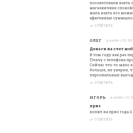
посоветовали взять п
магазинчике
спокойн
жаль взять его можно
афигенные суммыпо
ОТВЕТИТЬ
ОЛЕГ
в клубе с 05.201
Деньги на счет мо
В том году как раз 
Плачу с телефона
про
Сейчас что-то мало 
больше, не уверен, ч
персональных выгод
ОТВЕТИТЬ
ИГОРЬ
в клубе с 01.
приз
копил на приз года 2
ОТВЕТИТЬ