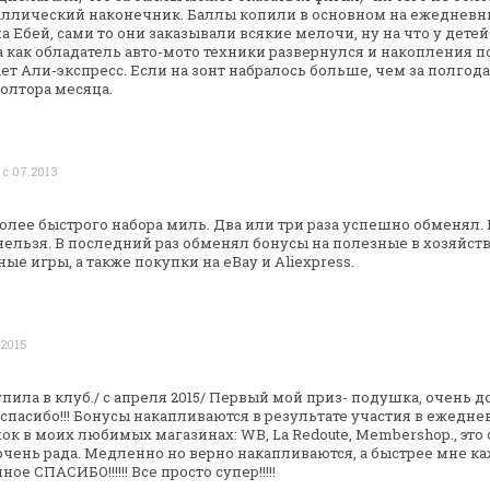
аллический наконечник. Баллы копили в основном
на ежедневны
а Ебей,
сами то они заказывали всякие мелочи, ну на что у детей
а как обладатель авто-мото
техники развернулся и накопления п
ет Али-экспресс. Если на зонт набралось больше, чем
за полгода,
полтора
месяца.
 с 07.2013
более быстрого набора миль. Два или три
раза успешно обменял. 
ельзя. В последний раз обменял бонусы на полезные в
хозяйств
ые игры, а также
покупки на eBay и Aliexpress.
.2015
пила в клуб./ с апреля 2015/
Первый мой приз- подушка, очень д
спасибо!!!
Бонусы накапливаются в результате участия в ежедн
пок в моих любимых магазинах: WB,
La Redoute, Membershop., это
очень рада. Медленно но верно накапливаются, а
быстрее мне ка
мное
СПАСИБО!!!!!! Все просто супер!!!!!