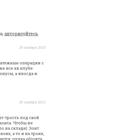
а,
авторизуйтесь
29 ноября 2015
латежные операции с
не все кв клубе
онусы, а
иногда и
29 ноября 2015
нт-трость под свой
азала. Чтобы не
ло на
складе). Зонт
оих, а то и на
троих,
ается, ручка обшита