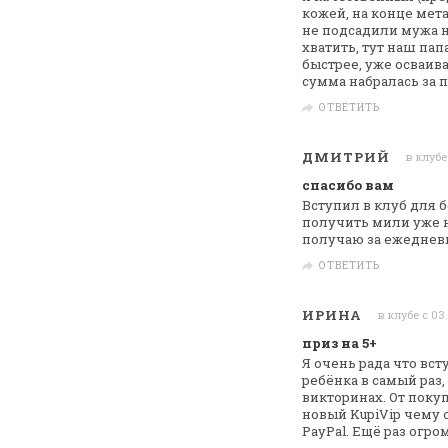
кожей,
на конце мет
не подсадили мужа н
хватить, тут наш пап
быстрее, уже
осваива
сумма набралась за 
ОТВЕТИТЬ
ДМИТРИЙ
в клубе
спасибо вам
Вступил в клуб для 
получить мили уже
н
получаю за ежедневн
ОТВЕТИТЬ
ИРИНА
в клубе с 03
приз на 5+
Я очень рада что всту
ребёнка в
самый раз, 
викторинах. От поку
новый
KupiVip чему 
PayPal. Ещё раз огро