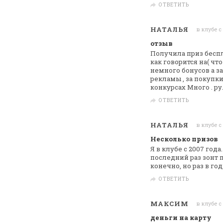
ОТВЕТИТЬ
НАТАЛЬЯ
в клубе с
отзыв
Получила приз беспла
как говорится
на( что
немного бонусов а за
рекламы , за покупки
конкурсах Много . ру
ОТВЕТИТЬ
НАТАЛЬЯ
в клубе с
Несколько призов
Я в клубе с 2007 год
последний раз
зонт п
конечно, но раз в год
ОТВЕТИТЬ
МАКСИМ
в клубе с
деньги на карту