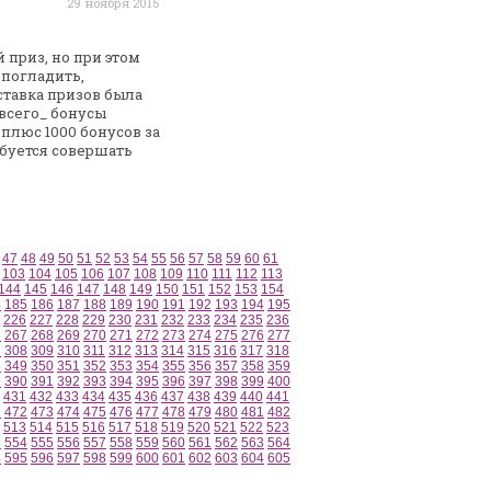
29 ноября 2015
 приз, но при этом
 погладить,
тавка призов была
всего_ бонусы
плюс 1000 бонусов за
буется совершать
47
48
49
50
51
52
53
54
55
56
57
58
59
60
61
103
104
105
106
107
108
109
110
111
112
113
144
145
146
147
148
149
150
151
152
153
154
4
185
186
187
188
189
190
191
192
193
194
195
226
227
228
229
230
231
232
233
234
235
236
6
267
268
269
270
271
272
273
274
275
276
277
7
308
309
310
311
312
313
314
315
316
317
318
8
349
350
351
352
353
354
355
356
357
358
359
9
390
391
392
393
394
395
396
397
398
399
400
431
432
433
434
435
436
437
438
439
440
441
1
472
473
474
475
476
477
478
479
480
481
482
513
514
515
516
517
518
519
520
521
522
523
3
554
555
556
557
558
559
560
561
562
563
564
4
595
596
597
598
599
600
601
602
603
604
605