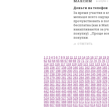
МАКСИМ
в клубе с
Деньги на телефон
За время участия в к
меньше всего
ощущае
прочувствовать в по
бесплатна (как в Мал
накапливаются за
уча
покупку). _Проще вс
покупки.
ОТВЕТИТЬ
1
2
3
4
5
6
7
8
9
10
11
12
13
14
15
16
17
18
19
2
62
63
64
65
66
67
68
69
70
71
72
73
74
75
76
7
114
115
116
117
118
119
120
121
122
123
124
1
155
156
157
158
159
160
161
162
163
164
165
196
197
198
199
200
201
202
203
204
205
206
237
238
239
240
241
242
243
244
245
246
247
278
279
280
281
282
283
284
285
286
287
288
319
320
321
322
323
324
325
326
327
328
329
360
361
362
363
364
365
366
367
368
369
370
401
402
403
404
405
406
407
408
409
410
411
442
443
444
445
446
447
448
449
450
451
452
483
484
485
486
487
488
489
490
491
492
493
524
525
526
527
528
529
530
531
532
533
534
565
566
567
568
569
570
571
572
573
574
575
606
607
608
609
610
611
612
613
614
615
616