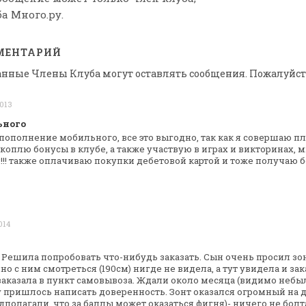
а Много.ру.
МЕНТАРИЙ
анные Члены Клуба могут оставлять сообщения. Пожалуйст
2013
ьного
 пополнение мобильного, все это выгодно,
так как я совершаю п
коплю бонусы в клубе, а также участвую в играх и
викторинах, м
!! также
оплачиваю покупки дебетовой картой и тоже получаю б
014
а. Решила попробовать что-нибудь
заказать. Сын очень просил зо
о с ним смотреться (190см) нигде не видела, а тут
увидела и зак
заказала в
пункт самовывоза. Ждали около месяца (видимо небы
у пришлось написать
доверенность. Зонт оказался огромный на дв
дполагали, что за баллы может
оказаться фигня)- ничего не болт