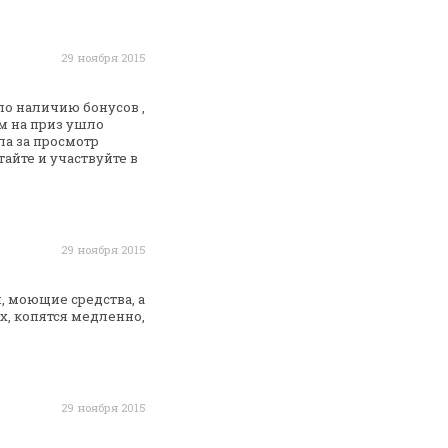
29 ноября 2015
по наличию бонусов ,
м на приз ушло
ла за просмотр
тайте и
участвуйте в
29 ноября 2015
, моющие средства, а
, копятся медленно,
29 ноября 2015