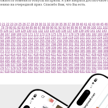
ожность обменять бонусы на призы. Я уже набрала
достаточное 
еняю на очередной приз. Спасибо Вам, что
Вы есть.
0
21
22
23
24
25
26
27
28
29
30
31
32
33
34
35
36
37
38
39
40
41
42
43
44
45
46
7
78
79
80
81
82
83
84
85
86
87
88
89
90
91
92
93
94
95
96
97
98
99
100
101
102
25
126
127
128
129
130
131
132
133
134
135
136
137
138
139
140
141
142
143
166
167
168
169
170
171
172
173
174
175
176
177
178
179
180
181
182
183
18
207
208
209
210
211
212
213
214
215
216
217
218
219
220
221
222
223
224
225
248
249
250
251
252
253
254
255
256
257
258
259
260
261
262
263
264
265
26
289
290
291
292
293
294
295
296
297
298
299
300
301
302
303
304
305
306
30
330
331
332
333
334
335
336
337
338
339
340
341
342
343
344
345
346
347
34
371
372
373
374
375
376
377
378
379
380
381
382
383
384
385
386
387
388
38
412
413
414
415
416
417
418
419
420
421
422
423
424
425
426
427
428
429
430
453
454
455
456
457
458
459
460
461
462
463
464
465
466
467
468
469
470
47
494
495
496
497
498
499
500
501
502
503
504
505
506
507
508
509
510
511
512
535
536
537
538
539
540
541
542
543
544
545
546
547
548
549
550
551
552
55
576
577
578
579
580
581
582
583
584
585
586
587
588
589
590
591
592
593
59
617
618
619
620
621
622
623
624
625
626
627
628
629
630
631
632
633