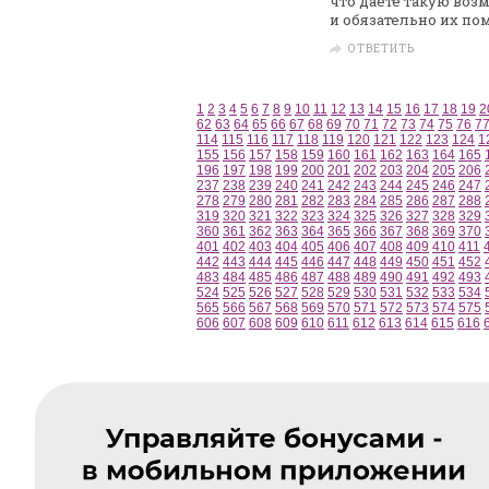
что даете такую
возм
и
обязательно их пом
ОТВЕТИТЬ
1
2
3
4
5
6
7
8
9
10
11
12
13
14
15
16
17
18
19
2
62
63
64
65
66
67
68
69
70
71
72
73
74
75
76
7
114
115
116
117
118
119
120
121
122
123
124
1
155
156
157
158
159
160
161
162
163
164
165
196
197
198
199
200
201
202
203
204
205
206
237
238
239
240
241
242
243
244
245
246
247
278
279
280
281
282
283
284
285
286
287
288
319
320
321
322
323
324
325
326
327
328
329
360
361
362
363
364
365
366
367
368
369
370
401
402
403
404
405
406
407
408
409
410
411
442
443
444
445
446
447
448
449
450
451
452
483
484
485
486
487
488
489
490
491
492
493
524
525
526
527
528
529
530
531
532
533
534
565
566
567
568
569
570
571
572
573
574
575
606
607
608
609
610
611
612
613
614
615
616