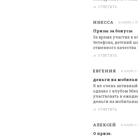
ОТВЕТИТЬ
ИНЕССА
в клубе с 0
Призы за бонусы
За время участия в 
телефона, детский ш
отменного качества.
ОТВЕТИТЬ
ЕВГЕНИЯ
в клубе с 
деньги на мобиль
Я не очень активный
однако с клубом
Мног
участвовать в ежедн
деньги на
мобильный!
ОТВЕТИТЬ
АЛЕКСЕЙ
в клубе с
О призе.