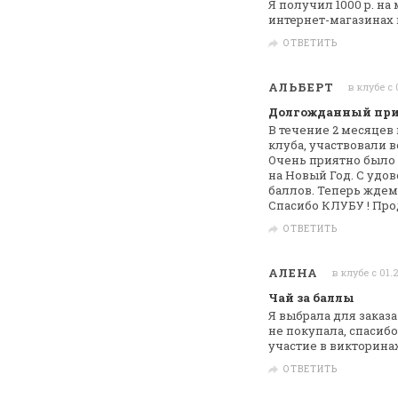
Я получил 1000 р. н
интернет-магазинах 
ОТВЕТИТЬ
АЛЬБЕРТ
в клубе с 
Долгожданный при
В течение 2 месяцев
клуба, участвовали в
Очень приятно было 
на Новый Год. С
удово
баллов.
Теперь ждем 
Спасибо КЛУБУ !
Прод
ОТВЕТИТЬ
АЛЕНА
в клубе с 01.
Чай за баллы
Я выбрала для заказ
не покупала,
спасибо
участие в викторинах
ОТВЕТИТЬ