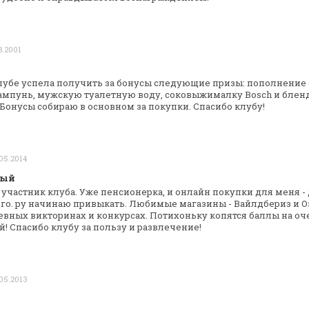
8.2001
клубе успела получить за бонусы следующие
призы: пополнение 
ампунь,
мужскую туалетную воду, соковыжималку Bosch и блен
 Бонусы собираю в основном
за покупки.
Спасибо клубу!
05.2014
ный
 участник клуба. Уже пенсионерка, и
онлайн покупки для меня -
о. ру начинаю привыкать. Любимые магазины - Вайлдбериз и
О
евных викторинах и конкурсах.
Потихоньку копятся баллы на оч
 Спасибо клубу за пользу и развлечение!
 05.2013