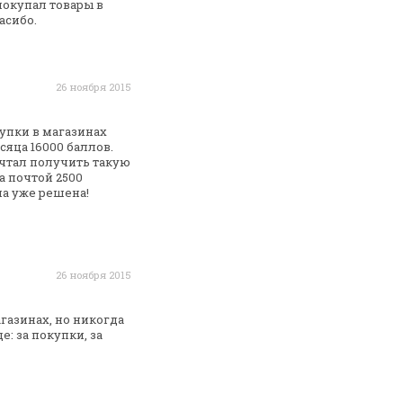
покупал товары в
асибо.
26 ноября 2015
упки в магазинах
сяца 16000 баллов.
чтал получить такую
а почтой 2500
а уже решена!
26 ноября 2015
агазинах, но никогда
: за покупки, за