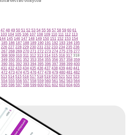
количество бонусов
47
48
49
50
51
52
53
54
55
56
57
58
59
60
61
103
104
105
106
107
108
109
110
111
112
113
144
145
146
147
148
149
150
151
152
153
154
4
185
186
187
188
189
190
191
192
193
194
195
226
227
228
229
230
231
232
233
234
235
236
6
267
268
269
270
271
272
273
274
275
276
277
7
308
309
310
311
312
313
314
315
316
317
318
8
349
350
351
352
353
354
355
356
357
358
359
9
390
391
392
393
394
395
396
397
398
399
400
431
432
433
434
435
436
437
438
439
440
441
1
472
473
474
475
476
477
478
479
480
481
482
513
514
515
516
517
518
519
520
521
522
523
3
554
555
556
557
558
559
560
561
562
563
564
4
595
596
597
598
599
600
601
602
603
604
605