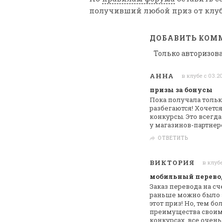
получивший любой приз от клуб
ДОБАВИТЬ КОМ
Только авторизов
АННА
в клубе с 03.2
призы за бонусы
Пока получала только
разбегаются!
Хочется
конкурсы. Это всегда
у магазинов-партнер
ОТВЕТИТЬ
ВИКТОРИЯ
в клубе
мобильный перево
Заказ перевода на с
раньше можно было за
этот приз!
Но, тем бо
преимущества своим
конкурсах, все очен