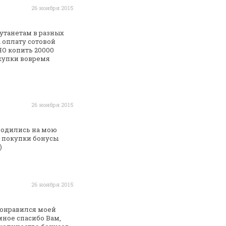
26 ноября 2015
танетам в разных
 оплату сотовой
НО
копить 20000
окупки вовремя
26 ноября 2015
водились на мою
а покупки бонусы
)
26 ноября 2015
понравился моей
мное спасибо Вам,