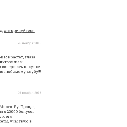
а,
авторизуйтесь
26 ноября 2015
изов растет, глаза
икторины и
о совершать
покупки
я любимому клубу!!!
26 ноября 2015
Много. Ру!
Правда,
я с 20000 бонусов
 и его
леты, участвую
в