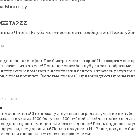
а Много.ру.
МЕНТАРИЙ
анные Члены Клуба могут оставлять сообщения. Пожалуйст
014
 деньги на телефон. Все быстро, четко, в
срок! Но ассортимент пр
 заказать что-то еще! Большое спасибо клубу за
разнообразные в
 интересно и
помогает в накоплении баллов. Стараюсь регулярн
ов, чтобы получать "золотые
письма". Призы радуют! Процветани
 с 05.2013
д
чет мобильного! Это, пожалуй, лучшая
награда за участие в клубе 
казать уже за 5000 бонусов - 500
рублей, а сейчас только начина
лее долгожданным и ценным его это делает!
Рекомендовала клуб
 друзьям, все
довольны! Делаю покупки в Ив Роше, покупаю би
ь удобно и оправдывается
вознаграждением!