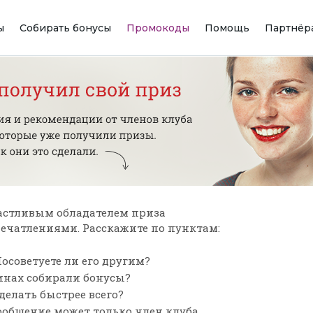
ы
Собирать бонусы
Промокоды
Помощь
Партнёр
астливым обладателем приза
впечатлениями. Расскажите по пунктам:
осоветуете ли его другим?
зинах собирали бонусы?
сделать быстрее всего?
ообщение может только член клуба,