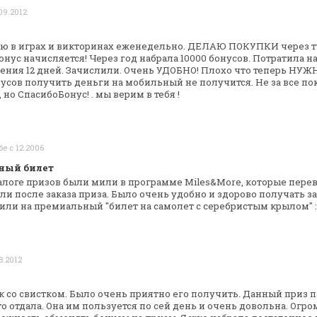
09.2012
ую в играх и викторинах еженедельно.
ДЕЛАЮ ПОКУПКИ через ту
нус начисляется! Через год набрала 10000 бонусов.
Потратила на
ения 12
дней. Зачислили. Очень УДОБНО! Плохо что теперь НУЖ
онусов получить деньги
на мобильный не получится. Не за все п
но СпасибоБонус! . мы верим в тебя !
бе с 12.2006
ный билет
алоге призов были мили в программе
Miles&More, которые пере
ли после заказа приза. Было очень удобно и здорово
получать з
мили на
премиальный "билет на самолет с серебристым крылом" :
8.2012
к со свистком. Было очень приятно его
получить. Данный приз 
то отдала. Она им пользуется по сей день и
очень довольна. Огро