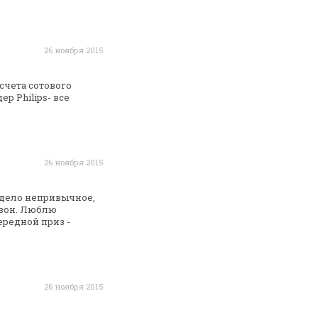
26 ноября 2015
счета сотового
дер
Philips- все
26 ноября 2015
 дело непривычное,
зон. Люблю
ередной приз -
26 ноября 2015