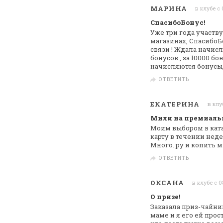
МАРИНА
в клубе с 
СпасибоБонус!
Уже три года участв
магазинах,
СпасибоБо
связи ! Ждала начисл
бонусов , за 10000 б
начисляются бонусы, 
ОТВЕТИТЬ
ЕКАТЕРИНА
в клу
Мили на премиаль
Моим выбором в кат
карту в течении
неде
Много. ру и копить 
ОТВЕТИТЬ
ОКСАНА
в клубе с 0
О призе!
Заказала приз-чайни
маме
и я его ей прос