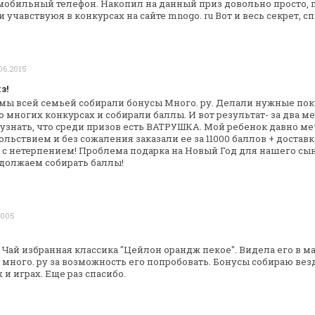
а мобильный телефон. Накопил на данный
приз довольно просто, 
и
учавствуюя в конкурсах на сайте mnogo. ru Вот и весь секрет,
сп
06.2015
з!
 мы всей семьей собирали бонусы Много.
ру. Делали нужные пок
о
многих конкурсах и собирали баллы. И вот результат- за два
ме
узнать, что среди призов есть ВАТРУШКА.
Мой ребенок давно ме
льствием и без сожаления заказали ее за 11000 баллов +
доставк
с нетерпением! Проблема подарка на Новый Год
для нашего сын
олжаем собирать баллы!
2005
а Чай избранная классика "Цейлон орандж
пекое". Видела его в м
 много. ру за возможность его попробовать. Бонусы
собираю везде
 и играх.
Еще раз спасибо.