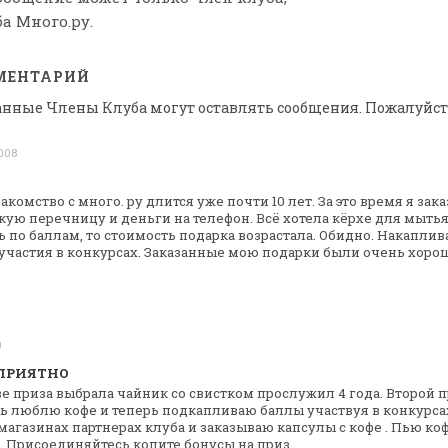
а Много.ру.
МЕНТАРИЙ
анные Члены Клуба могут оставлять сообщения. Пожалуйст
2008
акомство с много. ру длится уже почти 10
лет. За это время я зак
ую перечницу и деньги на телефон. Всё хотела
кёрхе для мытья 
ь по
баллам, то стоимость подарка возрастала. Обидно. Накаплив
частия в конкурсах. Заказанные
мою подарки были очень хороши
0
 ПРИЯТНО
ве приза выбрала чайник со свистком
прослужил 4 года. Второй 
ь люблю кофе и теперь подкапливаю баллы участвуя в
конкурса
 магазинах
партнерах клуба и заказываю капсулы с кофе . Пью ко
а. Присоединяйтесь копите
бонусы на приз.