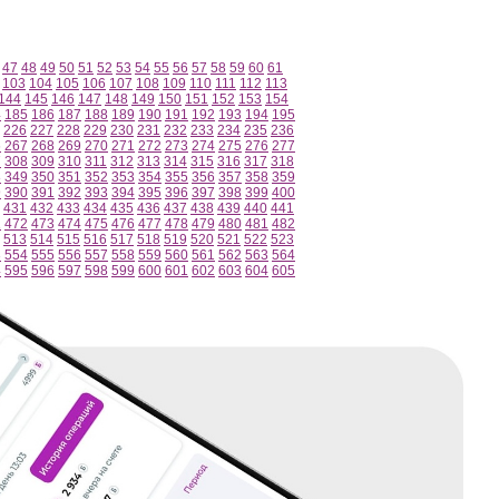
47
48
49
50
51
52
53
54
55
56
57
58
59
60
61
103
104
105
106
107
108
109
110
111
112
113
144
145
146
147
148
149
150
151
152
153
154
4
185
186
187
188
189
190
191
192
193
194
195
226
227
228
229
230
231
232
233
234
235
236
6
267
268
269
270
271
272
273
274
275
276
277
7
308
309
310
311
312
313
314
315
316
317
318
8
349
350
351
352
353
354
355
356
357
358
359
9
390
391
392
393
394
395
396
397
398
399
400
431
432
433
434
435
436
437
438
439
440
441
1
472
473
474
475
476
477
478
479
480
481
482
513
514
515
516
517
518
519
520
521
522
523
3
554
555
556
557
558
559
560
561
562
563
564
4
595
596
597
598
599
600
601
602
603
604
605