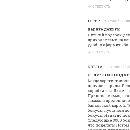
ОТВЕТИТЬ
ПЁТР
в клубе с 12.20
дарите деньги
Лутший подарок-ден
приходят сами на ва
удобно оформить бо
ОТВЕТИТЬ
ЕЛЕНА
в клубе с 12.2
ОТЛИЧНЫЕ ПОДАР
Когда зарегистриров
получать призы.
Реал
коробки чая. Я сама 
Пришло письмо, что 
заказала предоплаче
банковской картой. Т
бонусы, пусть немног
бонусы! Недавно пок
Следующие 3000 бонус
что поделать!
Потом 