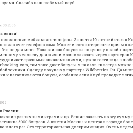
ь время. Спасибо наш любимый клуб.
 с 05.2006
а связи!
 пополнение мобильного телефона. За почти
10-летний стаж в К
полняла
счет телефона сама. Может и есть интересные призы в ка
. Это не для меня.
Накапливаю бонусы за покупки у онлайн-партн
ременному человеку для жизни можно
заказать через партнеров К
трудничает с разными авиакомпаниями, нужна гостиница в
любо
т booking. com,
там тоже дают бонусы. А на ozon. ru всегда можно
любой техники. Одежду покупаю у
партнера Wildberries. Ru. Да мног
ки и накапливаются бонусы, особенно если
Клуб проводит с эти
2015
о России
 накопил различными играми и пр. Решил
заказать по эту сумму 
оставила 5000 бонусов. А жители Москвы и центра в гораздо
боле
о много раз. Это
территориальная дискриминация. Очень неде