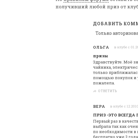
получивший любой приз от клуб
ДОБАВИТЬ КОМ
Только авторизов
ОЛЬГА
в клубе с 01.
призы
Здравствуйте. Моё зн
чайника,
электрическ
только приближалас
помощью покупок и у
пожалела.
ОТВЕТИТЬ
ВЕРА
в клубе с 12.201
ПРИЗ -ЭТО ВСЕГДА
Первый раз в качест
выбрала так
как очен
по необходимости в
бесплатно уже 2 год