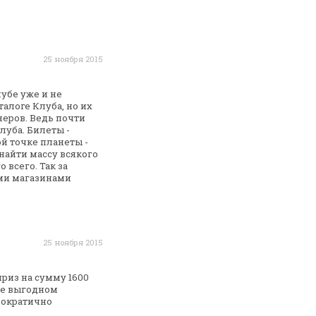
25 ноября 2015
лубе уже и не
талоге
Клуба, но их
еров. Ведь почти
луба. Билеты -
й точке планеты -
 найти массу
всякого
о всего. Так за
ми магазинами
25 ноября 2015
приз на сумму 1600
е выгодном
мократично