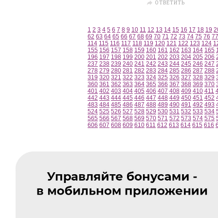
ОТВЕТИТЬ
1
2
3
4
5
6
7
8
9
10
11
12
13
14
15
16
17
18
19
2
62
63
64
65
66
67
68
69
70
71
72
73
74
75
76
7
114
115
116
117
118
119
120
121
122
123
124
1
155
156
157
158
159
160
161
162
163
164
165
196
197
198
199
200
201
202
203
204
205
206
237
238
239
240
241
242
243
244
245
246
247
278
279
280
281
282
283
284
285
286
287
288
319
320
321
322
323
324
325
326
327
328
329
360
361
362
363
364
365
366
367
368
369
370
401
402
403
404
405
406
407
408
409
410
411
442
443
444
445
446
447
448
449
450
451
452
483
484
485
486
487
488
489
490
491
492
493
524
525
526
527
528
529
530
531
532
533
534
565
566
567
568
569
570
571
572
573
574
575
606
607
608
609
610
611
612
613
614
615
616