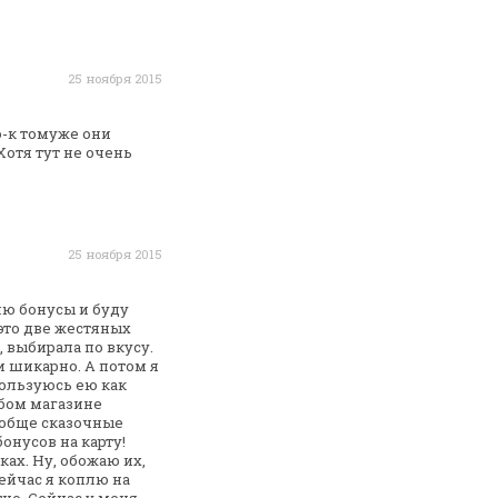
25 ноября 2015
ю-к томуже они
Хотя тут не очень
25 ноября 2015
лю бонусы и буду
 это две жестяных
, выбирала
по вкусу.
и шикарно.
А потом я
пользуюсь ею как
бом магазине
ообще
сказочные
бонусов на
карту!
ах. Ну, обожаю их,
ейчас я коплю на