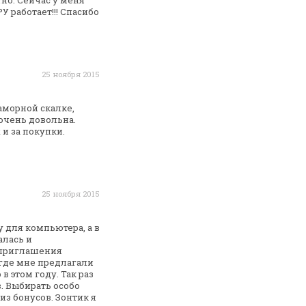
но. Сейчас у меня
У работает!!! Спасибо
25 ноября 2015
морной скалке,
очень довольна.
 и за покупки.
25 ноября 2015
 для компьютера, а в
алась и
 приглашения
где мне предлагали
в этом году. Так раз
. Выбирать особо
 из
бонусов. Зонтик я