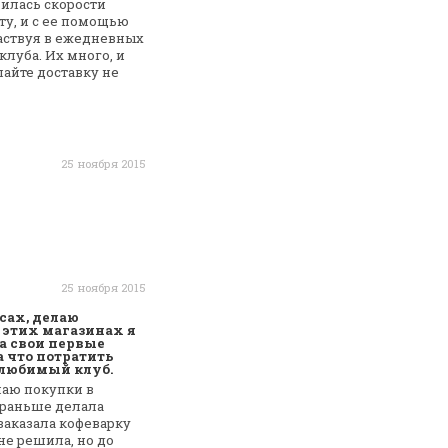
зилась скорости
ту, и с ее помощью
аствуя в ежедневных
клуба. Их много, и
лайте
доставку не
25 ноября 2015
25 ноября 2015
сах, делаю
В этих магазинах я
На свои первые
а что потратить
ш любимый клуб.
лаю покупки в
 раньше делала
заказала кофеварку
не решила, но
до