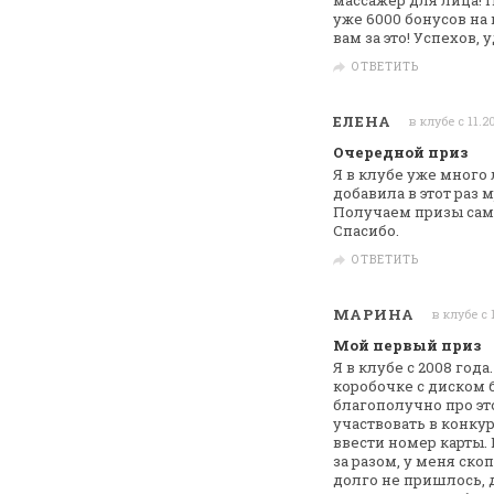
массажер для лица! 
уже 6000 бонусов на 
вам за это!
Успехов, у
ОТВЕТИТЬ
ЕЛЕНА
в клубе с 11.2
Очередной приз
Я в клубе уже много
добавила в этот раз
м
Получаем призы сам
Спасибо.
ОТВЕТИТЬ
МАРИНА
в клубе с 
Мой первый приз
Я в клубе с 2008 год
коробочке с
диском б
благополучно про эт
участвовать в конкур
ввести номер
карты. 
за разом, у меня
скоп
долго не пришлось, 