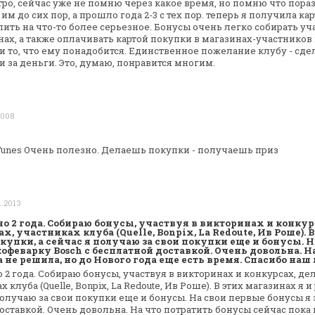
ро, сейчас уже не помню
через какое время, но помню что пора
им до сих пор, а прошло года 2-3 с тех
пор. теперь я получила кар
ить на что-то более серьезное. Бонусы очень легко
собирать уч
ах, а
также оплачивать картой покупки в магазинах-участников
 то, что ему
понадобится. Единственное пожелание клубу - сде
и за деньги. Это, думаю,
понравится многим.
2008
Tunes
Очень полезно.
Делаешь покупки - получаешь приз
1.2013
но 2 года. Собираю бонусы, участвуя в викторинах и конкур
, участниках клуба (Quelle, Bonpix, La Redoute, Ив Роше). 
купки, а сейчас я получаю за свои покупки еще и бонусы. 
кофеварку Bosch c бесплатной доставкой. Очень довольна. Н
 не решила, но до Нового года еще есть время. Спасибо на
 2 года. Собираю бонусы, участвуя в
викторинах и конкурсах, де
 клуба (Quelle, Bonpix, La Redoute, Ив Роше). В
этих магазинах я и
 получаю
за свои покупки еще и бонусы. На свои первые бонусы я
доставкой. Очень
довольна. На что потратить бонусы сейчас пока 