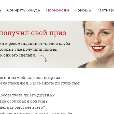
ы
Собирать бонусы
Промокоды
Помощь
Партнёр
астливым обладателем приза
впечатлениями. Расскажите по пунктам:
осоветуете ли его другим?
зинах собирали бонусы?
сделать быстрее всего?
ообщение может только член клуба,