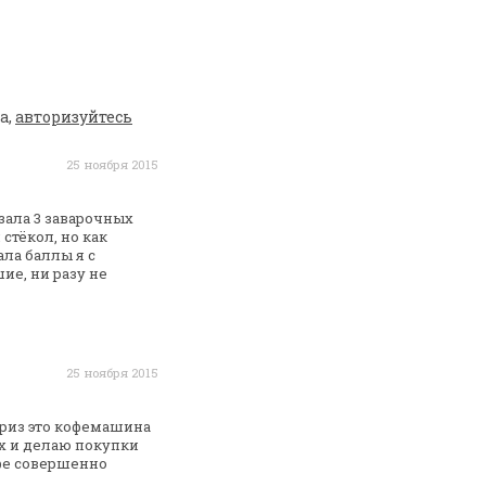
а,
авторизуйтесь
25 ноября 2015
азала 3 заварочных
стёкол, но как
ала
баллы я с
е, ни разу не
25 ноября 2015
приз это кофемашина
х и делаю покупки
фе
совершенно