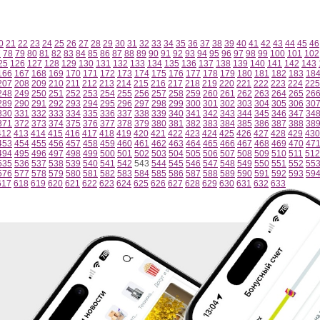
0
21
22
23
24
25
26
27
28
29
30
31
32
33
34
35
36
37
38
39
40
41
42
43
44
45
46
7
78
79
80
81
82
83
84
85
86
87
88
89
90
91
92
93
94
95
96
97
98
99
100
101
102
25
126
127
128
129
130
131
132
133
134
135
136
137
138
139
140
141
142
143
166
167
168
169
170
171
172
173
174
175
176
177
178
179
180
181
182
183
18
207
208
209
210
211
212
213
214
215
216
217
218
219
220
221
222
223
224
225
248
249
250
251
252
253
254
255
256
257
258
259
260
261
262
263
264
265
26
289
290
291
292
293
294
295
296
297
298
299
300
301
302
303
304
305
306
30
330
331
332
333
334
335
336
337
338
339
340
341
342
343
344
345
346
347
34
371
372
373
374
375
376
377
378
379
380
381
382
383
384
385
386
387
388
38
412
413
414
415
416
417
418
419
420
421
422
423
424
425
426
427
428
429
430
453
454
455
456
457
458
459
460
461
462
463
464
465
466
467
468
469
470
47
494
495
496
497
498
499
500
501
502
503
504
505
506
507
508
509
510
511
512
535
536
537
538
539
540
541
542
543
544
545
546
547
548
549
550
551
552
55
576
577
578
579
580
581
582
583
584
585
586
587
588
589
590
591
592
593
59
617
618
619
620
621
622
623
624
625
626
627
628
629
630
631
632
633