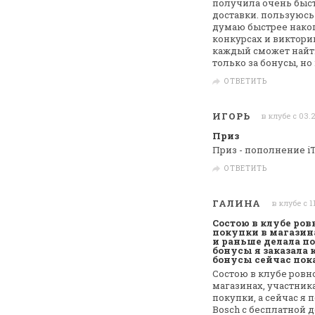
получила очень быст
доставки. пользуюсь 
думаю быстрее
накоп
конкурсах и викторин
каждый сможет найти
только за бонусы, но 
ОТВЕТИТЬ
ИГОРЬ
в клубе с 03.
Приз
Приз - пополнение i
ОТВЕТИТЬ
ГАЛИНА
в клубе с 1
Состою в клубе ров
покупки в магазинах
и раньше делала по
бонусы я заказала 
бонусы сейчас пока
Состою в клубе ровно
магазинах,
участниках
покупки, а сейчас я
Bosch c бесплатной 