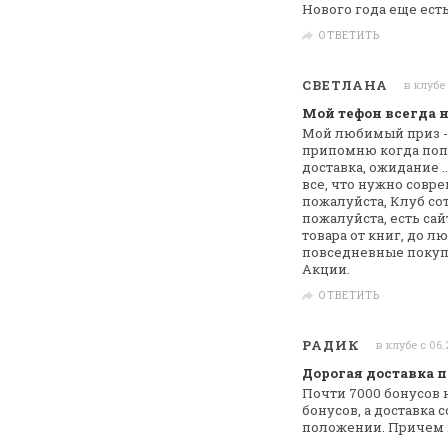
Нового года еще ест
ОТВЕТИТЬ
СВЕТЛАНА
в клубе
Мой тефон всегда н
Мой любимый приз -
припомню когда по
доставка, ожидание ..
все, что нужно сов
пожалуйста, Клуб
со
пожалуйста, есть сай
товара от книг, до 
повседневные покуп
Акции.
ОТВЕТИТЬ
РАДИК
в клубе с 06.
Дорогая доставка п
Почти 7000 бонусов
бонусов, а доставка
с
положении. Причем в