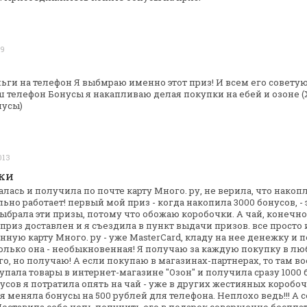
09
ьги на телефон
Я выбмраю именно этот приз!
И всем его совету
ш
телефон
Бонусы я накапливаю делая покупки на ебей и озоне
(
нусы)
013
КИ
алась и получила по почте карту Много.
ру, не верила, что накоп
ьно работает! первый мой приз - когда накопила 3000
бонусов, -
выбрала эти
призы, потому что обожаю коробочки. А чай, конечно
приз доставлен и я съездила в
пункт выдачи призов. все просто 
нную карту Много. ру - уже
MasterCard, кладу на нее денежку и 
олько она - необыкновенная! Я получаю за
каждую покупку в лю
о, но
получаю! А если покупаю в магазинах-партнерах, то там в
упала товары в
интернет-магазине "Озон" и получила сразу 1000 
ов я потратила опять на чай - уже в
других жестияных коробочк
я меняла бонусы на 500 рублей для телефона. Неплохо
ведь!!!
А с