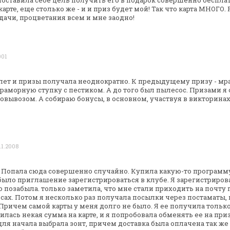
Поставила себе цель
получить его в подарок совершенно бесплат
карте, еще столько же - и и приз будет
мой!
Так что карта МНОГО. Р
дачи, процветания всем и мне заодно!
001
 лет и призы получала неоднократно. К
предыдущему призу - мра
раморную ступку с пестиком. А до того был пылесос. Призами
я 
овывозом. А собираю
бонусы, в основном, участвуя в викторинах
11.2008
а. Попала сюда совершенно случайно.
Купила какую-то программу
ыло приглашение зарегистрироваться в клубе. Я
зарегистриров
о позабыла. только
заметила, что мне стали приходить на почту
сах. Потом я несколько раз получала
посылки через постаматы, 
Причем самой карты у меня долго не было. Я ее
получила только 
илась некая сумма на карте, и я попробовала обменять ее
на приз
для начала
выбрала зонт, причем доставка была оплачена так же