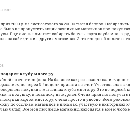
04.2012
приз 2000 р. на счет сотового за 20000
тысяч баллов. Набирались
е было не пропустить акции различных магазинов при
покупках
усы. Еще очень
помогает собирать бонусы карта клуба много. ру
ак на сайте, так и в других
магазинах. Зато теперь об оплате со
008
 подарки клубу много.ру
блей на счёт телефона. На балансе как
раз заканчивались денеж
ержались, но через 3-4недели пришли на счёт. Участвовала
в ак
 совершала покупки в
магазинах клуба много. ру. Это не первый 
ики, и подушку, и подписку на журнал.
Очень приятно получать 
покупки картой много. ру, очень просто и удобно.
Всем рекомен
охожу по
ссылкам магазинов в письмах, участвую в викторинах к
чаю балы)) Все мои любимые
магазины находятся в моем любимо