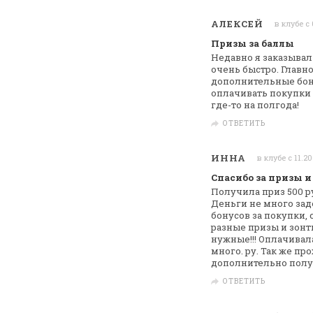
АЛЕКСЕЙ
в клубе с 
Призы за баллы
Недавно я заказывал 
очень быстро.
Главно
дополнительные бон
оплачивать покупки к
где-то на полгода!
ОТВЕТИТЬ
ИННА
в клубе с 11.2
Спасибо за призы и
Получила приз 500 ру
Деньги не много
зад
бонусов за покупки,
разные призы и зонт
нужные!!!
Оплачивала 
много. ру. Так же пр
дополнительно полу
ОТВЕТИТЬ