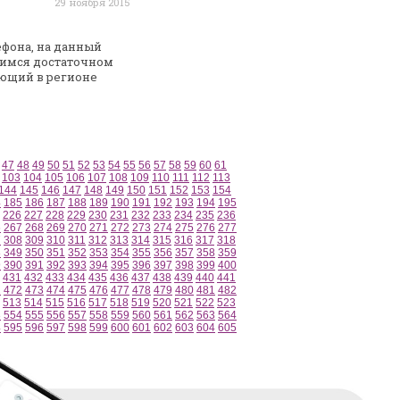
29 ноября 2015
ефона, на данный
мся достаточном
ающий в регионе
47
48
49
50
51
52
53
54
55
56
57
58
59
60
61
103
104
105
106
107
108
109
110
111
112
113
144
145
146
147
148
149
150
151
152
153
154
4
185
186
187
188
189
190
191
192
193
194
195
226
227
228
229
230
231
232
233
234
235
236
6
267
268
269
270
271
272
273
274
275
276
277
7
308
309
310
311
312
313
314
315
316
317
318
8
349
350
351
352
353
354
355
356
357
358
359
9
390
391
392
393
394
395
396
397
398
399
400
431
432
433
434
435
436
437
438
439
440
441
1
472
473
474
475
476
477
478
479
480
481
482
513
514
515
516
517
518
519
520
521
522
523
3
554
555
556
557
558
559
560
561
562
563
564
4
595
596
597
598
599
600
601
602
603
604
605