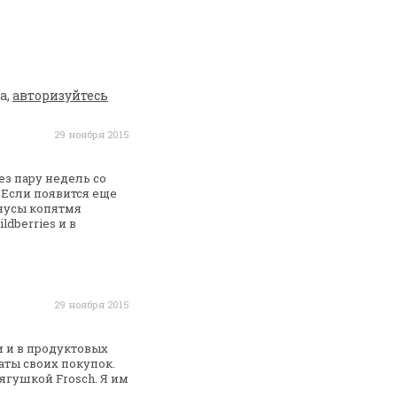
а,
авторизуйтесь
29 ноября 2015
з пару недель со
 Если появится еще
нусы
копятмя
ldberries и в
29 ноября 2015
 и в продуктовых
ты своих покупок.
лягушкой Frosch.
Я им