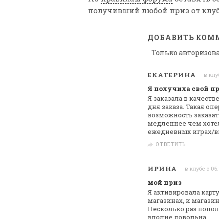
получивший любой приз от клуб
ДОБАВИТЬ КОМ
Только авторизов
ЕКАТЕРИНА
в клуб
Я получила свой при
Я заказала в качеств
дня заказа.
Такая опе
возможность заказат
медленнее чем хотел
ежедневных
играх/в
ОТВЕТИТЬ
ИРИНА
в клубе с 06
мой приз
Я активировала карт
магазинах, и магази
Несколько раз попол
вполне довольна.