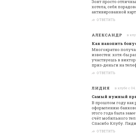
Зонт просто отличн
хотела, себя порадов
активированной карт
ОТВЕТИТЬ
АЛЕКСАНДР
в клу
Как накопить бону
Многократно получа
известен: хотя-бы раз
участвуешь в виктор
приз-деньги на
теле
ОТВЕТИТЬ
ЛИДИЯ
в клубе с 04
Самый нужный при
В прошлом году как 
оформлению
банковс
этого года была зам
счёт мобильного тел
Спасибо Клубу. Лиди
ОТВЕТИТЬ