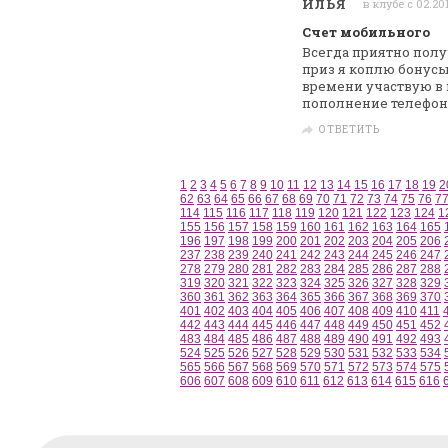
ИЛЬЯ
в клубе с 02.20
Счет мобильного
Всегда приятно полу
приз я коплю
бонусы 
времени участвую в 
пополнение телефон
ОТВЕТИТЬ
1
2
3
4
5
6
7
8
9
10
11
12
13
14
15
16
17
18
19
2
62
63
64
65
66
67
68
69
70
71
72
73
74
75
76
7
114
115
116
117
118
119
120
121
122
123
124
1
155
156
157
158
159
160
161
162
163
164
165
196
197
198
199
200
201
202
203
204
205
206
237
238
239
240
241
242
243
244
245
246
247
278
279
280
281
282
283
284
285
286
287
288
319
320
321
322
323
324
325
326
327
328
329
360
361
362
363
364
365
366
367
368
369
370
401
402
403
404
405
406
407
408
409
410
411
442
443
444
445
446
447
448
449
450
451
452
483
484
485
486
487
488
489
490
491
492
493
524
525
526
527
528
529
530
531
532
533
534
565
566
567
568
569
570
571
572
573
574
575
606
607
608
609
610
611
612
613
614
615
616