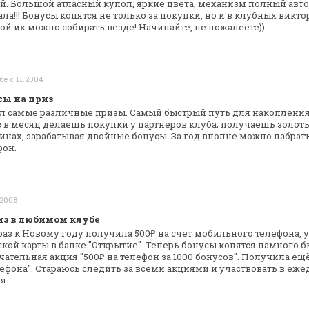
ый. Большой
атласный купол, яркие цвета, механизм полный авто
ала!!! Бонусы копятся не
только за покупки, но и в клубных виктор
ой их можно собирать везде! Начинайте, не
пожалеете))
бе с 11.2004
сы на приз
л самые различные призы. Самый быстрый
путь для накопления
 в
месяц делаешь покупки у партнёров клуба; получаешь золот
инах, зарабатывая двойные бонусы.
За год вполне можно набра
фон.
.2008
з в любимом клубе
раз к Новому году получила 500₽ на
счёт мобильного телефона, у
кой карты в банке "Открытие". Теперь бонусы копятся
намного бы
ечательная
акция "500₽ на телефон за 1000 бонусов". Получила ещ
ефона". Стараюсь
следить за всеми акциями и участвовать в еж
я.