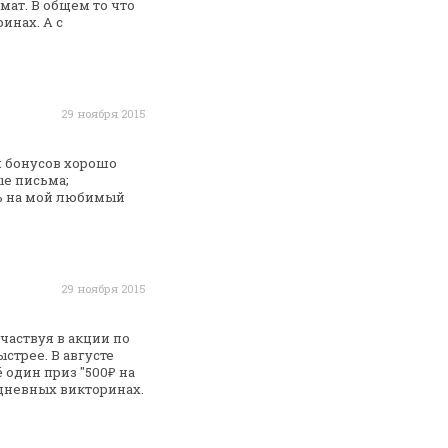
мат. В
общем то что
инах. А с
29 ноября 2015
 бонусов хорошо
ые
письма;
ть на мой любимый
29 ноября 2015
частвуя в акции по
стрее. В августе
ё
один приз "500₽ на
едневных
викторинах.