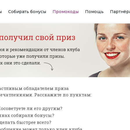
ы
Собирать бонусы
Промокоды
Помощь
Партнёр
астливым обладателем приза
впечатлениями. Расскажите по пунктам:
осоветуете ли его другим?
зинах собирали бонусы?
сделать быстрее всего?
ообщение может только член клуба,