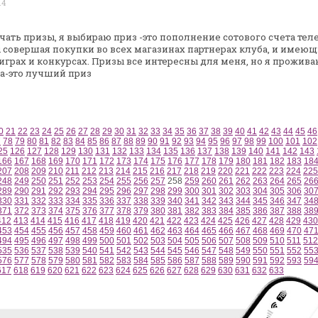
14
чать призы, я выбираю приз -это
пополнение сотового счета тел
совершая покупки во всех магазинах партнерах клуба, и
имеющи
играх и конкурсах.
Призы все интересны для меня, но я прожив
а-это лучший приз
0
21
22
23
24
25
26
27
28
29
30
31
32
33
34
35
36
37
38
39
40
41
42
43
44
45
46
7
78
79
80
81
82
83
84
85
86
87
88
89
90
91
92
93
94
95
96
97
98
99
100
101
102
25
126
127
128
129
130
131
132
133
134
135
136
137
138
139
140
141
142
143
166
167
168
169
170
171
172
173
174
175
176
177
178
179
180
181
182
183
18
207
208
209
210
211
212
213
214
215
216
217
218
219
220
221
222
223
224
225
248
249
250
251
252
253
254
255
256
257
258
259
260
261
262
263
264
265
26
289
290
291
292
293
294
295
296
297
298
299
300
301
302
303
304
305
306
30
330
331
332
333
334
335
336
337
338
339
340
341
342
343
344
345
346
347
34
371
372
373
374
375
376
377
378
379
380
381
382
383
384
385
386
387
388
38
412
413
414
415
416
417
418
419
420
421
422
423
424
425
426
427
428
429
430
453
454
455
456
457
458
459
460
461
462
463
464
465
466
467
468
469
470
47
494
495
496
497
498
499
500
501
502
503
504
505
506
507
508
509
510
511
512
535
536
537
538
539
540
541
542
543
544
545
546
547
548
549
550
551
552
55
576
577
578
579
580
581
582
583
584
585
586
587
588
589
590
591
592
593
59
617
618
619
620
621
622
623
624
625
626
627
628
629
630
631
632
633