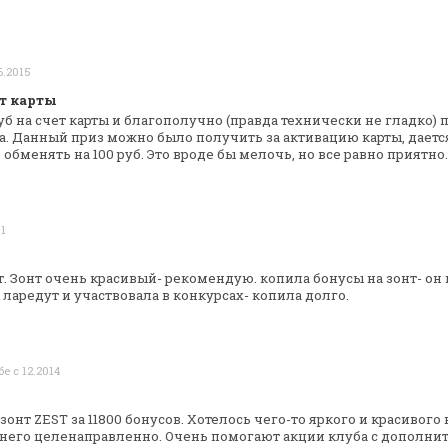
6.2015
ет карты
уб на счет карты и благополучно (правда
технически не гладко) п
а. Данный приз можно было получить за активацию
карты, даетс
 обменять на
100 руб. Это вроде бы мелочь, но все равно приятно.
11
. Зонт очень красивый- рекомендую. копила
бонусы на зонт- он
ларедут и участвовала в конкурсах- копила долго.
бе с 12.2014
онт ZEST за 11800 бонусов. Хотелось
чего-то яркого и красивого
него целенаправленно. Очень помогают акции клуба с
дополнит