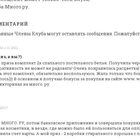
а Много.ру.
МЕНТАРИЙ
анные Члены Клуба могут оставлять сообщения. Пожалуйст
е с 11.2011
з, а вы?)
е приза комплект 2х спального
постельного белья. Получила чере
ративность не может не радовать! Очень понравилась
расцветка)
ь этот
комплект, обязательно воспользуюсь. Жаль только что бо
ось))) В основном я получаю
бонусы за покупки на сайте www. wi
икторинах на много. ру
.2007
у МНОГО. РУ, потом банковское приложение
и совершала покупки
нах
косметики, и везде, где можно было ей пользоваться для
опла
няла счет карты. А
мой приз - 2 коробки стирального порошка с 