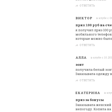
ОТВЕТИТЬ
ВИКТОР
в клубе с 0
приз: 100 руб на сч
я получил приз 100 р
мобильного
телефон
которые можно было
ОТВЕТИТЬ
АЛЛА
в клубе с 10.20
зонт
получила белый зонт
Заказывала одежду в
ОТВЕТИТЬ
ЕКАТЕРИНА
в клу
приз за бонусы
Заказывала женский з
непогоду. Копила на