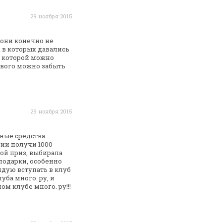
29 ноября 2015
 они конечно не
 в которых давались
, которой
можно
тового можно забыть
29 ноября 2015
ные средства.
ции получи 1000
мой приз, выбирала
подарки, особенно
дую вступать в клуб
луба
много. ру, и
м клубе много. ру!!!