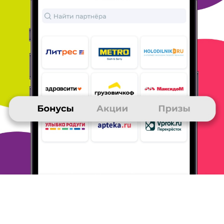
OLGA
26 ноября 2015
в клубе с 03.2005
Деньги на сотовый
1. Неделю назад наконец-то получила 2000 р на
сотовый, до
этого 1000 р на сотовый получала
несколько раз
2. Всем рекомендую, остальные
проще в магазине купить и не
заморачиваться с
доставкой
3. Игры, конкурсы, акции, покупка
билетов через Озон,
товаров на Ебэй, оплата через
ПэйПал и картой Много Ру,
особенно во время
акций.
ОТВЕТИТЬ
ТАТЬЯНА
26 ноября 2015
в клубе с 11.2004
Люблю призы!
1. Когда-то заказала измельчитель, недавно - 100
руб. на
карту, оплатила с нее брошку на e-bay,
чтобы получить еще
1000 бонусов по акции - вот
жду заказ!
2. Измельчитель был нужен на кухне -
увлеклась одно время
грибной подливкой, а
превращать пассеровку в пюре с помощью
специального ножа от миксера не догадалась (хи-
хи!)
3. Бонусы в магазинах есть смысл собирать