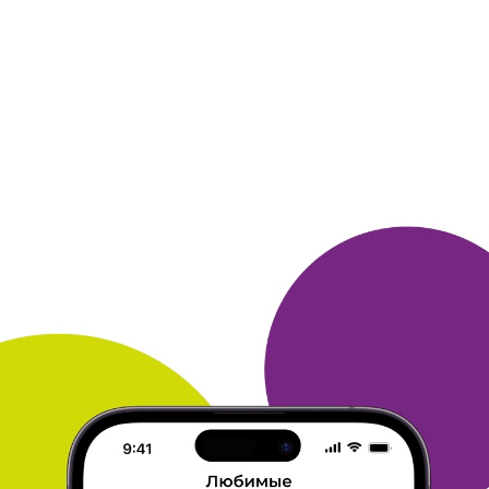
участие в играх. Спасибо.
ОТВЕТИТЬ
СВЕТЛАНА
26 ноября 2015
в клубе с 02.2014
о призах
Получала призы - постельное белье и
пополнение на счёта
телефона. Белье красивое и
качественное. Всем советую их
заказывать.
Бонусы накопила путём участия в ежедневных
конкурсах, заданиях и акциях.
ОТВЕТИТЬ
ALEXANDR
26 ноября 2015
в клубе с 03.2005
Деньги на сотовый
1. 2000 р на сотовый, до этого 1000 р на сотовый
несколько
раз
2. Самый полезный, всем
рекомендую. С остальными проблемы с
доставкой
3. Игры, конкурсы, акции, покупка
билетов через Озон,
товаров на Ебэй, оплата через
ПэйПал , особенно во время
акций.
ОТВЕТИТЬ