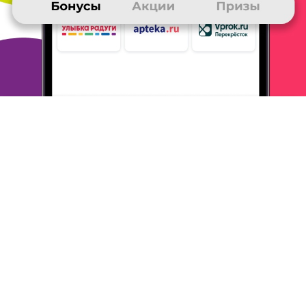
него.
ОТВЕТИТЬ
ОЛЕСЯ
28 ноября 2018
в клубе с 07.2017
Приз и не один
Призы выбрала: одеяло и гель для мытья посуды.
Все пришло
очень быстро. Соответствует
заявленному. Очень довольна
призами. Собирала
баллы в разных магазинах И старалась
заказывать
когда дают дополнительные баллы в акциях.
Набрала
очень быстро, а главное было в наличии ,
то что и хотела.
Спасибо. Буду и дальше
заказывать.
ОТВЕТИТЬ
ИРИНА
10 октября 2018
в клубе с 09.2005
Все лучшее детям
Последний приз, который я получила это самокат
и зонт трость
Зест.
Все эти призы я получила с
большой выгодой, совершив покупку
более чем
на 3 тысячи. Чтобы собирать бонусы было
быстрей, я
оформила дополнительную карту в