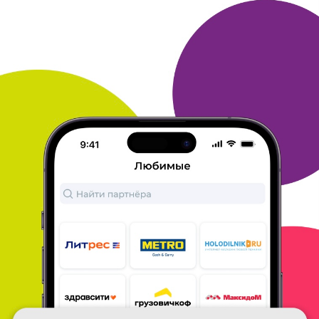
картой*, когда бонусы сгорают
постоянно. Копила
очень давно, думаю, надо и приз заказать.
Честно
говоря, не верила, что вообще что-то придёт.
Выбор пал на зонт-трость Zest, да и ещё в рамках
спец-акции.
И через две недели приз был уже у
меня. Экспресс почтой,
домой, упаковано
отлично, а сам зонт волшебный просто!
Очень
довольна, буду копить на новый приз. Спасибо
большое,
Mnogo. ru!
ОТВЕТИТЬ
ЕЛЕНА
03 декабря 2018
в клубе с 08.2009
Я его получила
Тетрадь Hatber Metallis на 4 кольцах, 120 листов, 12
шт.
Долго смотрели, что же можно заказать и
выбрали тетради на
кольцах (очень удобно
писать, можно вставлять дополнительные
листья). Пришли тетради отличного качества,
каждая упакована
в индивидуально. Копили на
приз ну очень долго (с 2010 года)
просто иногда
что-то покупая в магазинах-партнерах. А потом
решили под напрячься и за несколько месяцев
участия в акциях
и викторинах накопили на приз.
Теперь подобрали новый приз и
будем копить на