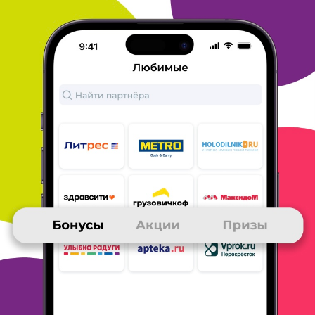
участвовать в викторинах и заходить с
бонусного
браузера, баллы копятся быстрее.
ОТВЕТИТЬ
ЛЮБОВЬ
28 сентября 2022
в клубе с 03.2017
приз от клуба
Я получила электронную книгу любимого автора.
Было очень
приятно.
Накопила баллы отвечая на
вопросы, участвуя в акциях и т. п.
Достаточно
быстро.
ОТВЕТИТЬ
ОСКОЛКОВА ЛАРИСА
в клубе с 08.2022
28 сентября 2022
Книг - хороший приз
Долго копить не люблю, тем более что в
основном коплю не с
покупок, а с бесплатных
активностей (с покупок почему-то не
зачислилось на Маркете, но норм и без этого,
потому что
выгодно взяла полезное по акции 2
покупаешь третья в
подарок). Давно хотела взять
книгу рецептов из мира Гарри
Поттера. Но в
физическом виде она стоит жутко дорого,