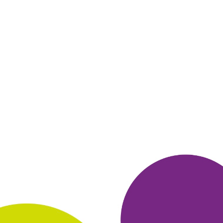
КСЕНИЯ
05 октября 2022
в клубе с 06.2014
ЛУЧШИЕ ПРИЗЫ
Долгое время копила бонусы много . ру.
Приобрела Зонт
механический Pocket mini
baroque taupe. Выбирала приз так
как мой зонт
пришел в негодность, а этот зонт красивый,
компактный, качественный. От души советую
всем. Расцветки
есть разные в призах и размеры.
Отвечала для получения призы
на вопросы
каждый день, участвовала в голосованиях, делала
покупки в магазине Летуаль, спортмастер и т. д.
Делаю это
каждый день и бонусы копятся
достаточно быстро. Спасибо за
такую
замечательную программу. Приз доставили
очень быстро
ОТВЕТИТЬ
ЗИННУР
29 сентября 2022
в клубе с 04.2021
Книга -лучший подарок
Я уже не в первый раз получаю в качестве приза
книги см
Литрес. Коплю баллы и выкупаю. Не
очень быстро получается.
Но если каждый день