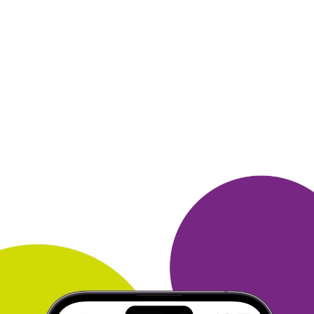
конкурсах клуба ,
стараясь не пропускать ,
поэтому накопила быстро . Ну и
конечно , делая
иногда покупки в магазинах клуба и тутанетам
.
Особых секретов нет - не забывайте участвовать в
играх ,
заданиях клуба , делайте покупки
указывая свой номер клубной
карты - и желаемый
приз будет ваш ! Удачи !
ОТВЕТИТЬ
СВЕТЛАНА
23 ноября 2019
в клубе с 09.2018
Приз от МногоРу
В качестве приза выбираю аудиокниги Литрес,
там много для
меня интересного. Купить все, что
хочется не всегда имеется
возможность, поэтому
приз - это подарок. Бонусы я собираю в
основном
в викторинах, опросах и за отзывы на книги в
Бук24.
Покупки делаю не чаще раза в месяц, в
основном это Старая
ферма, Здравсити и АптекаРу,
изрдка Алиэкспресс. Спасибо
МногоРу за
предоставленную возможность приобретать
аудиокниги.
ОТВЕТИТЬ