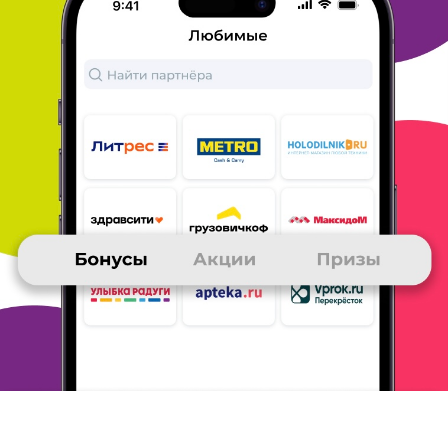
СВЕТЛАНА
21 ноября 2019
в клубе с 06.2018
Мои призы, благодаря МногоРу
Мои призы - это электронные книги Литрес, из
последних два
тома Александры Марининой
"Другая правда".
Для меня это очень удобно, пара
нажатий и книга у меня!
Бонусы я собираю через
покупки в магазинах Перекресток,
Метро(там
всегда есть хорошие акции и продукты привозят
домой, что очень удобно), заказываю корма и
наполнители для
кошки в Старой ферме и
Петшоп, через сервис ТАТ заказываю
косметические товары в Ривгош и Лэтуаль, а
также аптечные
товары на Здравсити и АптекаРу.
Покупаю бумажные книги на
Бук24, а
электронные на Литрес. На всех
вышеперечисленных
сайтах постоянно проходят
акции (о них я узнаю на МногоРу) и
я делаю
покупки с хорошими скидками. А викторины и
опросы
МногоРу, помимо бонусов, ещё
познавательны, интересны и
поднимают
настроение!
ОТВЕТИТЬ
ВЕРА
20 ноября 2019
в клубе с 12.2013