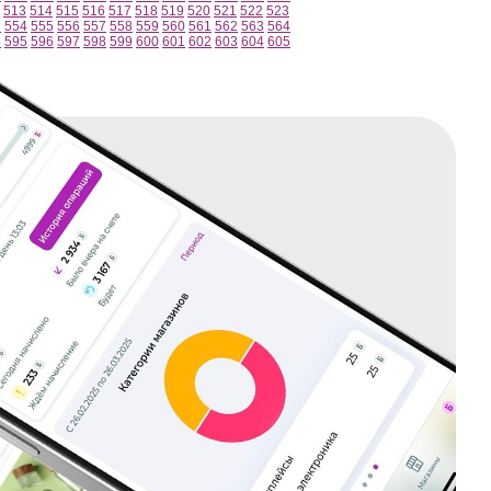
513
514
515
516
517
518
519
520
521
522
523
3
554
555
556
557
558
559
560
561
562
563
564
4
595
596
597
598
599
600
601
602
603
604
605