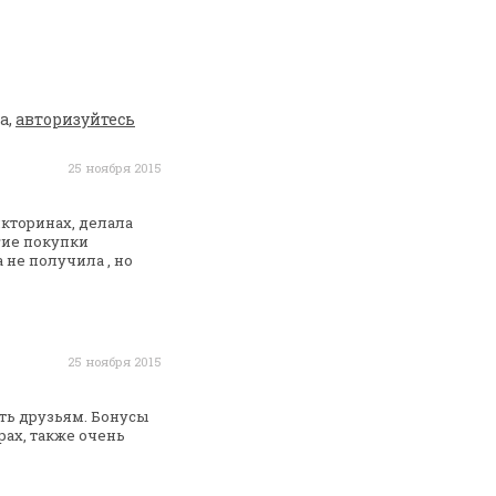
а,
авторизуйтесь
25 ноября 2015
икторинах, делала
ие покупки
а не получила
, но
25 ноября 2015
ть друзьям. Бонусы
рах, также очень