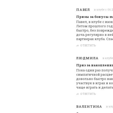
ПАВЕЛ
в клубе с 06.
Призы за бонусы m
Павел, в клубе с июня
Летом прошлого года
быстро, без поврежде
дочь регулярно в не
партнерах клуба.
Спа
ОТВЕТИТЬ
ЛЮДМИЛА
в клубе
Приз за накопленн
Пока один раз получ
симпатичной расцве
довольно быстро нак
участвуя в играх
и ко
чаще играть и делат
ОТВЕТИТЬ
ВАЛЕНТИНА
в кл