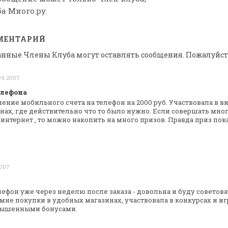
а Много.ру.
МЕНТАРИЙ
анные Члены Клуба могут оставлять сообщения. Пожалуйст
09.2007
елефона
ение мобильного счета на телефон на 2000
руб. Участвовала в в
нах, где действительно что то было нужно. Если
совершать мног
интернет , то
можно накопить на много призов. Правда приз пок
2007
лефон уже через неделю после заказа -
довольна и буду советова
не покупки в удобных магазинах, участвовала в
конкурсах и иг
овышенными
бонусами.