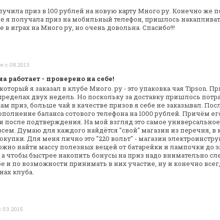
лучила приз в 100 рублей на новую карту
Много ру. Конечно же п
ще
я получала приз на мобильный телефон, пришлось
накаплива
е в играх на Много
ру, но очень довольна. Спасибо!!!
е с 08.2013
 работает - проверено на себе!
оторый я заказал в клубе Много. ру - это
упаковка чая Tipson. П
 пределах двух недель. Но поскольку за доставку пришлось
потра
сам приз, больше
чай в качестве призов я себе не заказывал. Пос
пополнение баланса сотового
телефона на 1000 рублей. Причём е
 после подтверждения. На мой взгляд это самое
универсальное
всем.
Думаю для каждого найдётся "свой" магазин из перечня, в
покупки. Для меня лично это
"220 вольт" - магазин электроинструм
ожно найти массу полезных вещей от
батарейки и лампочки до э
 а чтобы быстрее накопить бонусы на приз надо внимательно
сле
е и по возможности
принимать в них участие, ну и конечно всег
нах клуба.
с 03.2015