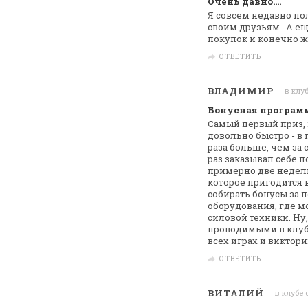
Очень давно....
Я совсем недавно по
своим друзьям . А е
покупок и конечно ж
ОТВЕТИТЬ
ВЛАДИМИР
в клуб
Бонусная программа
Самый первый приз, к
довольно быстро
- в
раза больше, чем за 
раз заказывал себе 
примерно две
недели
которое пригодится 
собирать бонусы за 
оборудования, где м
силовой техники.
Ну,
проводимыми в клуб
всех играх и виктори
ОТВЕТИТЬ
ВИТАЛИЙ
в клубе 