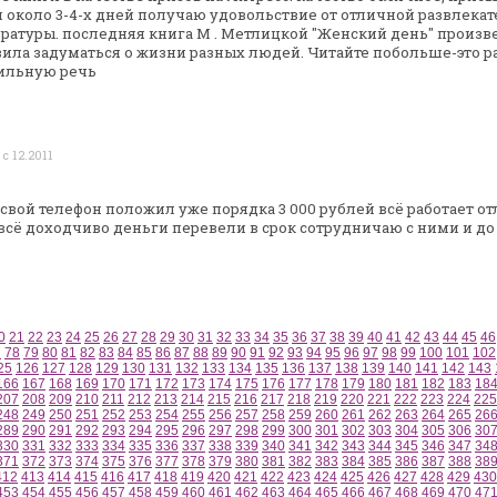
 около 3-4-х
дней получаю удовольствие от отличной развлекат
ратуры. последняя книга М . Метлицкой
"Женский день" произв
вила задуматься о жизни разных людей. Читайте
побольше-это р
вильную
речь
с 12.2011
а свой телефон положил уже порядка 3 000
рублей всё работает о
всё доходчиво деньги перевели в срок сотрудничаю с ними и до
0
21
22
23
24
25
26
27
28
29
30
31
32
33
34
35
36
37
38
39
40
41
42
43
44
45
46
7
78
79
80
81
82
83
84
85
86
87
88
89
90
91
92
93
94
95
96
97
98
99
100
101
102
25
126
127
128
129
130
131
132
133
134
135
136
137
138
139
140
141
142
143
166
167
168
169
170
171
172
173
174
175
176
177
178
179
180
181
182
183
18
207
208
209
210
211
212
213
214
215
216
217
218
219
220
221
222
223
224
225
248
249
250
251
252
253
254
255
256
257
258
259
260
261
262
263
264
265
26
289
290
291
292
293
294
295
296
297
298
299
300
301
302
303
304
305
306
30
330
331
332
333
334
335
336
337
338
339
340
341
342
343
344
345
346
347
34
371
372
373
374
375
376
377
378
379
380
381
382
383
384
385
386
387
388
38
412
413
414
415
416
417
418
419
420
421
422
423
424
425
426
427
428
429
430
453
454
455
456
457
458
459
460
461
462
463
464
465
466
467
468
469
470
47