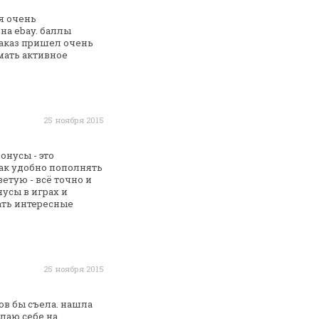
я очень
 на
ebay. баллы
заказ пришел очень
мать активное
25 ноября 2015
онусы - это
ак удобно пополнять
етую - всё точно и
нусы в играх
и
ать интересные
25 ноября 2015
в бы съела. нашла
лаю себе на