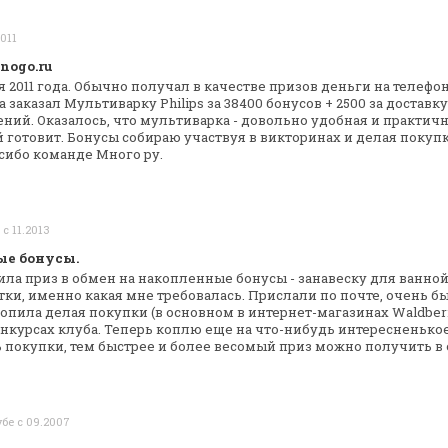
2011
nogo.ru
 2011 года.
Обычно получал в качестве призов деньги на телефо
 заказал Мультиварку Philips за 38400
бонусов + 2500 за доставку
ний. Оказалось, что
мультиварка - довольно удобная и практич
й готовит.
Бонусы собираю участвуя в викторинах и делая покупк
сибо команде Много ру.
 с 11.2013
ые бонусы.
ила приз в обмен на накопленные бонусы -
занавеску для ванной
тки, именно
какая мне требовалась. Прислали по почте, очень бы
опила делая покупки (в основном в
интернет-магазинах Waldberri
нкурсах клуба. Теперь коплю еще на что-нибудь
интересненькое.
ь
покупки, тем быстрее и более весомый приз можно получить в
убе с 09.2007