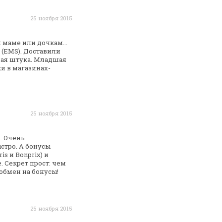
25 ноября 2015
н маме или
дочкам...
 (EMS).
Доставили
ная штука. Младшая
и в
магазинах-
25 ноября 2015
. Очень
стро. А
бонусы
s и Bonprix) и
 Секрет прост: чем
обмен на бонусы!
25 ноября 2015