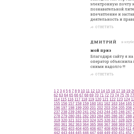
электронную почту и
познавательной лите
впечатление и
заста
деятельность и пра
ОТВЕТИТЬ
ДМИТРИЙ
в клубе 
мой приз
Благодаря сайту я н
оператор объяснила
сними надолго !!!
ОТВЕТИТЬ
1
2
3
4
5
6
7
8
9
10
11
12
13
14
15
16
17
18
19
2
62
63
64
65
66
67
68
69
70
71
72
73
74
75
76
7
114
115
116
117
118
119
120
121
122
123
124
1
155
156
157
158
159
160
161
162
163
164
165
196
197
198
199
200
201
202
203
204
205
206
237
238
239
240
241
242
243
244
245
246
247
278
279
280
281
282
283
284
285
286
287
288
319
320
321
322
323
324
325
326
327
328
329
360
361
362
363
364
365
366
367
368
369
370
401
402
403
404
405
406
407
408
409
410
411
442
443
444
445
446
447
448
449
450
451
452