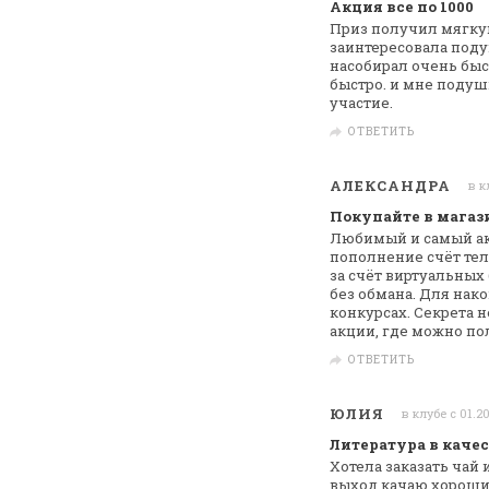
Акция все по 1000
Приз получил мягкую
заинтересовала поду
насобирал очень быс
быстро. и мне поду
участие.
ОТВЕТИТЬ
АЛЕКСАНДРА
в к
Покупайте в магази
Любимый и самый ак
пополнение счёт
тел
за счёт виртуальных
без обмана. Для нак
конкурсах. Секрета н
акции, где можно
пол
ОТВЕТИТЬ
ЮЛИЯ
в клубе с 01.2
Литература в качес
Хотела заказать чай 
выход качаю
хорошие