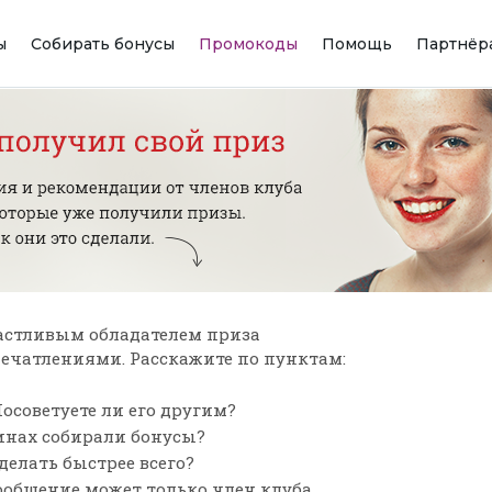
ы
Собирать бонусы
Промокоды
Помощь
Партнёр
астливым обладателем приза
впечатлениями. Расскажите по пунктам:
осоветуете ли его другим?
зинах собирали бонусы?
сделать быстрее всего?
ообщение может только член клуба,