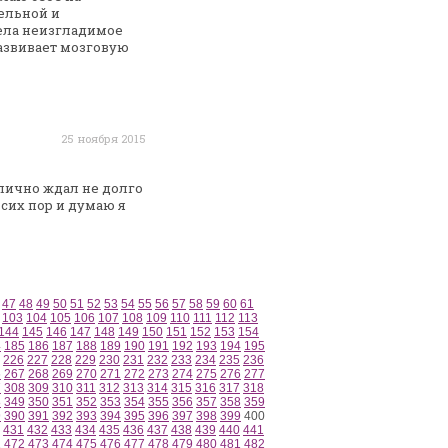
ельной и
ела неизгладимое
азвивает мозговую
25 ноября 2015
тлично ждал не долго
сих пор и думаю я
47
48
49
50
51
52
53
54
55
56
57
58
59
60
61
103
104
105
106
107
108
109
110
111
112
113
144
145
146
147
148
149
150
151
152
153
154
4
185
186
187
188
189
190
191
192
193
194
195
226
227
228
229
230
231
232
233
234
235
236
6
267
268
269
270
271
272
273
274
275
276
277
7
308
309
310
311
312
313
314
315
316
317
318
8
349
350
351
352
353
354
355
356
357
358
359
9
390
391
392
393
394
395
396
397
398
399
400
431
432
433
434
435
436
437
438
439
440
441
1
472
473
474
475
476
477
478
479
480
481
482