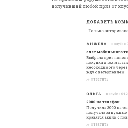
получивший любой приз от клуб
ДОБАВИТЬ КОМ
Только авторизов
АНЖЕЛА
в клубе с 
счет мобильного т
Выбрала приз пополн
покупки в тех
магази
необходимого через 
жду с нетерпением
ОТВЕТИТЬ
ОЛЬГА
в клубе с 04.
2000 на телефон
Получила 2000 на те
получала за
нужные м
нравятся акции с п
ОТВЕТИТЬ