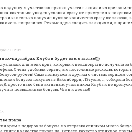
 подушку. я участвовал принял участи в
акции и из призов мен
шка. как
только увидел условия. сразу же приступил к покупкам
тро и как только получил
нужное количество сразу же заказал, 
шка очень понравился. Рекомендую следить
за акциями, и прини
лубе с 11.2012
нах-партнёрах Клуба и будет вам счастье!)))
туальный для меня приз, который я
неоднократно получала за б
ефона. Очень удобный сервис, это постоянные расходы,
которы т
бонусов-рублей! Сама пользуюсь и другим с чистым сердцем
сов
опления бонусов
покупала в Вайлдберри, ЛЭтуале, ..., собирала бо
ет)): просто надо быть активным
участником Клуба и не пропуск
учить повышенные бонусы. Что я и делаю!)
014
тве приза
или крем в подарок за бонусы. но
отправка слишком много бонусо
 книги в качестве призов на Литресс. качество
отличное, присы