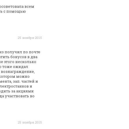
осоветовала всем
ть с помощью
25 ноября 2015
риз получил по почте
тить бонусов в два
ле этого
несколько
го тоже ожидал
 вознаграждение,
котором можно
ента, зап. частей и
лектростанков и
дить за акциями
да участвовать во
25 ноября 2015