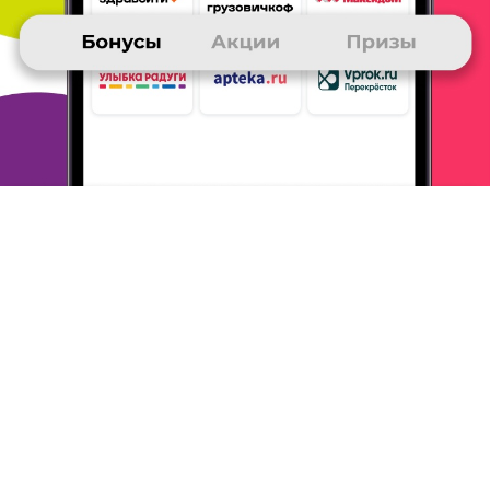
СВЕТЛАНА
25 ноября 2015
в клубе с 10.2012
Приз? ПРИЗ!!!!
Я получила уже несколько призов. Сначала были
сомнения, а
теперь я каждый день участвую в
конкурсах, ведь клуб дарит
классные призы! Я
получила несколько наборов столовых
предметов. Очень хорошего качества! Зонтики -
просто
загляденье, очень легкие. И 500 рублей на
телефон тоже не
помешали! Спасибо!!!
ОТВЕТИТЬ
ВЛАДИМИР
25 ноября 2015
в клубе с 04.2005
Про призы
Получил весной приз - 2 зонтика ZEST. Один
маленький (удобно
носить в сумке), второй
большой - можно возить в машине.
Зонты
рекомендую - надежные, удобные.
Копил бонусы
около года, сделал несколько покупок в Е5 и
участвовал в конкурсах.
ОТВЕТИТЬ