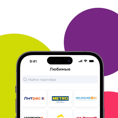
ОТВЕТИТЬ
АЛЕКСАНДР
25 ноября 2015
в клубе с 10.2013
Призы от клуба
Уже в третий раз обменял бонусы на приз деньги
на телефон.
Для меня это более удобно. Накопил
бонусы участвуя в
викторинах, и за покупки в
магазинах участниках.
ОТВЕТИТЬ
РОМАН
25 ноября 2015
в клубе с 06.2013
Мобильный приз
Уже второй раз выбираю приз-пополнение счета
мобильной
связи. Первый раз на 1000рублей. И
совсем недавно вот пришло
2000р. Баллы
накапливал делая покупки в магазинах клубу и
постоянно участвую в викторинах. Для меня это
самый
полезный приз. Спасибо клубу за такую
возможность.
ОТВЕТИТЬ