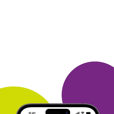
приз -это 2000 рублей на телефон.
Приз получила
без проблем и очень быстро - была ОЧЕНЬ рада!
Мои самые любимые магазины - Квелле,
Вайлдберриез и
другие. Сейчас у меня
достаточно бонусов на новый такой же
приз !
Рекомендую всем - это интересно !
ОТВЕТИТЬ
ВЛАДИСЛАВ
26 ноября 2015
в клубе с 06.2005
100 рублей на счет карты Много.ру
Приветственный приз 100 руб. на счет карты
Много. ру. Честно
говоря, был приятно удивлен,
когда активировав приложение
МастерКарт,
обнаружил на своем счете означенную сумму.
Участвовал во всех возможных для меня по
времени акциях
клуба, где начисляются
призовые бонусы. Затрат денежных
никаких, а
порция удовольствия от выигрыша
гарантирована.
Рекомендую всем для
пополнения бонусных баллов - легко и
приятно.
ОТВЕТИТЬ
26 ноября 2015
в клубе с 11.2013