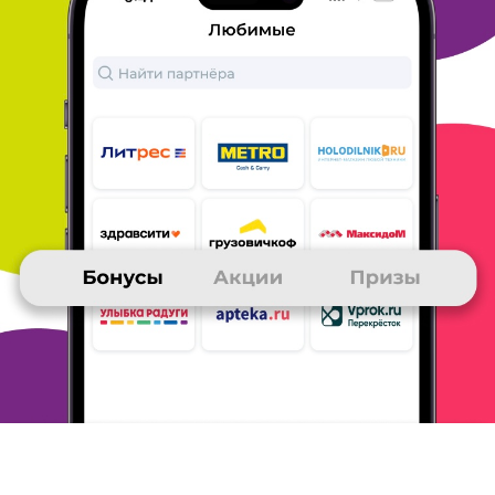
АЛЕКСЕЙ
пополнение счета мобильного телефона
Выбрал приз 2000 рублей на телефон и 500 рублей
на телефон.
Это лучший вариант получения
приза- не нужно никуда ездить
за ним и деньги
на телефоне нужны всегда. Бонусы набирал в
играх и конкурсах и в золотых письмах после
оплаты по карте
Много ру. Также участвовал в
акции " 500 рублей на телефон
за 1000 бонусов".
Очень понравилась эта акция, нужно почаще
такие проводить.
ОТВЕТИТЬ
ЕЛЕНА
26 ноября 2015
в клубе с 10.2008
Приз -2000 рублей на сотовую связь.
Для меня это очень удобно. Во-первых, сотовая
связь
постоянно нужна; во-вторых, не надо
платить за доставку
другого приза. Бонусы
накопила участвуя в акциях и
викторинах клуба,
делая покупки в интернет-магазинах OZON,
AliExpress, Wildberries и Ebay(это очень удобно-
никуда не
надо ездить или ходить в поисках
необходимого). Чтобы быстро
накопить бонусы,
заходите в клуб каждый день, делайте
покупки,