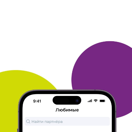
Дособрать серию...
Люблю читать книги, и люблю читать их в
правильном порядке.
Так получилось, что мне не
хватало только первой книги из
серии - "Человек
с одним из многих лиц", автора К.
Макдоннелл.
Соответственно эта книга и была выбрана в
каталоге ЛитРес.
Разочарованием стало, что
несмотря на объявленные скидки на
сайте
Литрес, книга за баллы идёт за полную
стоимость. Т. о.
вместо около 300 руб (3000 баллов)
с 20% скидкой, с меня
списали полную стоимость
в 5000 баллов.
В остальном - ОК.
Как копить
быстрее баллы? - выполнять ВСЕ "предложения"
из
рассылок от много. ру, даже если оно вам и не
надо.
ОТВЕТИТЬ
ГАЛИНА
26 августа 2025
в клубе с 02.2013
Пpиз за баллы
Получила компактную палатку!!! Легкая и
удобная. Бонусы
копила выполняя задания на
сайте МНОГО. Pу.
СПАСИБО!!!
ОТВЕТИТЬ