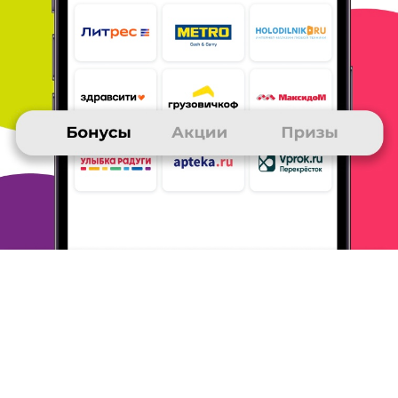
ВИКТОР
26 августа 2025
в клубе с 05.2006
приз на сайте Литрес
Получил приз на сайте Литрес.-купил книгу жене.
Приз получил
быстро. Бонусы получил за
выполнение заданий на сайте Много.
ру и
покупки в магазинах клуба и в "ТутАНеТам"
ОТВЕТИТЬ
АЛЬФИЯ
25 августа 2025
в клубе с 12.2013
Пляжная палатка за бонусы
Начало лета в этом году выдалось жаркое, и мы с
семьей часто
выезжали из города на пляж. Очень
хотелось спрятаться от
солнца в тени. И очень
кстати среди призов обнаружила
пляжную
палатку. Заказала, быстро доставили. Палатка
отличная! Долго копила бонусы, в основном за
викторины и
игры. Заказы делала редко, но сумма
бонусов оказалась
достаточной для получения
приза. Спасибо Много. ру!
ОТВЕТИТЬ