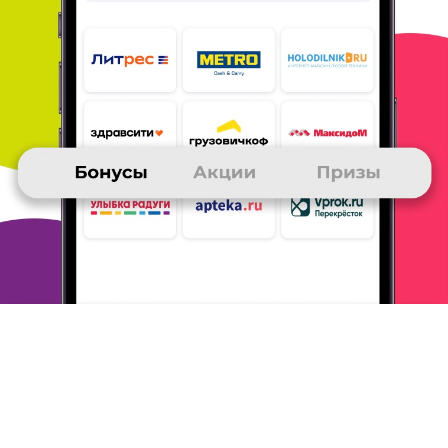
приз, тем более, я могу со счета мобильного
телефона оплачивать покупки в обычных
магазинах. Уже трое
моих коллег по работе
"зарабатывают" себе таким образом по
моему
примеру! Сперва копилось долго... Потом стала
покупать в магазинах-участниках, это вошло в
привычку.
Участвовала в тест-драйвах, не
пропускала викторины, золотые
письма....
Получила и стала пользоваться картой банка
"Открытие". И еще одно! Каждый раз, если
возникали проблемы
и я обращалась в клуб их
решали быстро! А если проблемы
были из-за
клуба - то всегда помимо быстрого решения были
еще и извинительные бонусы! В общем - сама не
брошу и всем
советую!!!
ОТВЕТИТЬ
ОЛЬГА
25 ноября 2015
в клубе с 10.2010
Приз пополнение счета на телефоне
1. Получила пополнение счета на телефоне на 500
р.
2. Это самый удобный приз для живущих не в
Москве.
3. Накопила быстро: участвовала в акциях
и расплачивалась
картой много. ру везде, где
только можно. Жаль, бесплатное
пополнение