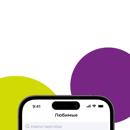
Призы от Много.Ру
Получал приз - антивирусное ПО Касперского
(коробочный
вариант). Заявку приняли
достаточно быстро. Стоимость
доставки
предложили нивелировать за счёт некоторого
количества бонусов. В целом всё прошло гладко.
Доволен.
ОТВЕТИТЬ
СНЕЖАННА
25 ноября 2015
в клубе с 01.2014
Приз.
Получила 2000 на счет телефона. Накопила
бонусы просто делая
покупки в интернет—
магазинах и участвуя в конкурсах и
тест—драйвах.
ОТВЕТИТЬ
ЛЮБОВЬ
25 ноября 2015
в клубе с 10.2013
Найден "бесплатный сыр"!
Я три раза получала приз "Пополнение телефона
на ...
рублей". Уже больше года я не плачу за
мобильный телефон!
Когда выбирала - не могла
определиться, что хочу, поэтому
выбрала этот