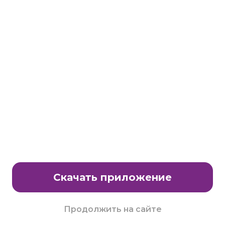
Станьте партнером клуба Много.ру
E-Mail:
partnership@lavtech.ru
© ООО «ЛАВТЕК.РУ», 2000 - 2026 E-Mail:
club@mnogo.ru
Скачать приложение
Продолжить на сайте