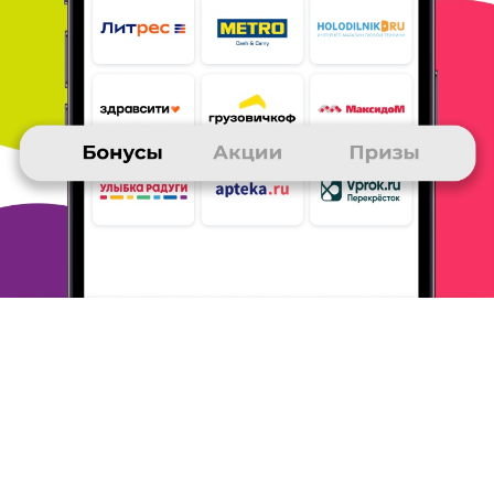
АННА
26 ноября 2015
в клубе с 02.2013
всегда в тренде!всегда на связи!
Мой приз-деньги на телефон. Получала
неоднократно! Заказываю
стильные вещи на Ля
Редут. Всегда в тренде! Всегда на связи!
Участвую
во всех конкурсах, примерках, викторинах. Жду
тройные бонусы))))
ОТВЕТИТЬ
ТАТЬЯНА
26 ноября 2015
в клубе с 03.2013
Получение призов
Выбирала несколько раз пополнение счета
мобильного телефона.
Последний раз получила
3000 руб на телефон. Конечно хотела
бы получить
и другие призы, но живу в регионе, а тратить на
доставку дополнительные бонусы не очень
хочется. Рекомендую
данный приз, ведь
услугами мобильных телефонов пользуются
практически все. Бонусы собираю, участвуя в
викторинах и
всевозможных акциях клуба, а
также совершая покупки в
любимых магазинах.
Спасибо клубу много ру за призы, акции и
конкурсы!!!