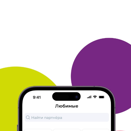
ещё что система раскрытия зонта
автоматическая.
В клубе есть интересные игры и конкурсы,
участие в которых позволяет заказывать призы.
ОТВЕТИТЬ
ЕКАТЕРИНА
26 ноября 2015
в клубе с 05.2009
Йогуртница, блендер, эпилятор
Получала я призы неоднократно и скоро смогу
снова что нибудь
выбрать, пока не знаю что
именно.
Уже получила классную йогуртницу,
мощный блендер и отличный
эпилятор!!!
Накапливала бонусы раньше просто сбором
бонусов, затем
совершала покупки в периоды
акций, особенно много бонусов
получила от Е5,
жаль этого магазина больше нету. Сейчас
собираю просто бонусы в викторинах, так как из
покупок пока
ничего не нужно, да и времени
особо нет чтобы вести подсчеты
что где купить
повыгоднее)))
В общем рекомендую совершать
покупки по акциям и обязательно
участвовать в
викторинах! Удачи)
ОТВЕТИТЬ