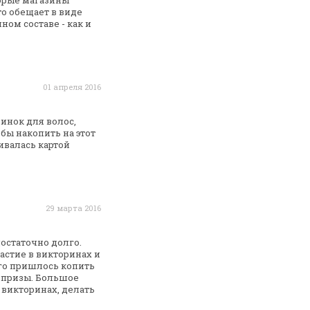
торые магазины
то обещает в виде
ом составе - как и
01 апреля 2016
инок для волос,
бы накопить на этот
ивалась
картой
29 марта 2016
остаточно долго.
стие в викторинах и
го
пришлось копить
 призы.
Большое
 викторинах, делать