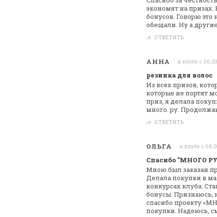
Спасибо за честност
экономят на призах.
бонусов.
Говорю это н
обещали. Ну а другие
ОТВЕТИТЬ
АННА
в клубе с 06.2
резинка для волос
Из всех призов, кото
которые не
портят м
приз, я делала покуп
много. ру. Продолжа
ОТВЕТИТЬ
ОЛЬГА
в клубе с 08.
Спасибо "МНОГО РУ
Мною был заказан при
Делала покупки
в ма
конкурсах клуба. Ст
бонусы. Признаюсь, 
спасибо проекту «М
покупки.
Надеюсь, см