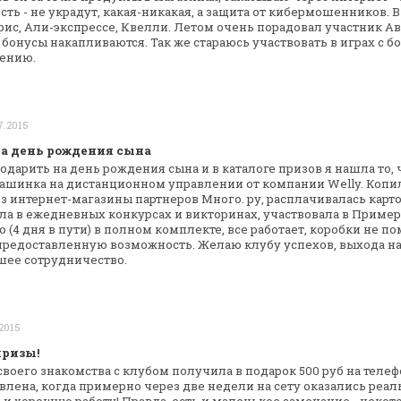
ть - не украдут, какая-никакая, а
защита от кибермошенников. В
ис, Али-экспрессе, Квелли. Летом очень порадовал
участник Ав
 бонусы
накапливаются. Так же стараюсь участвовать в играх с
бо
лению.
7.2015
а день рождения сына
подарить на день рождения сына и в
каталоге призов я нашла то, ч
машинка на дистанционном управлении от компании
Welly. Копи
ез
интернет-магазины партнеров Много. ру, расплачивалась карт
ла в ежедневных конкурсах и
викторинах, участвовала в Приме
 (4 дня в пути) в полном комплекте, все
работает, коробки не по
редоставленную возможность. Желаю клубу успехов, выхода н
шее сотрудничество.
.2015
призы!
своего знакомства с клубом получила в
подарок 500 руб на телеф
лена, когда примерно через две недели на сету оказались
реал