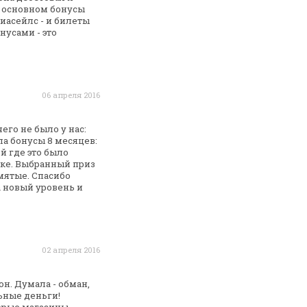
 основном бонусы
иасейлс - и билеты
нусами - это
06 апреля 2016
его не было у нас:
ла бонусы 8 месяцев:
ой
где это было
рке. Выбранный приз
мятые. Спасибо
а
новый уровень и
02 апреля 2016
он. Думала - обман,
ьные деньги!