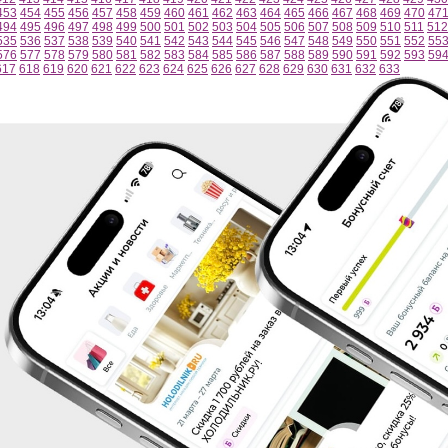
453
454
455
456
457
458
459
460
461
462
463
464
465
466
467
468
469
470
47
494
495
496
497
498
499
500
501
502
503
504
505
506
507
508
509
510
511
512
535
536
537
538
539
540
541
542
543
544
545
546
547
548
549
550
551
552
55
576
577
578
579
580
581
582
583
584
585
586
587
588
589
590
591
592
593
59
617
618
619
620
621
622
623
624
625
626
627
628
629
630
631
632
633