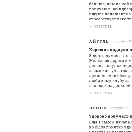
больше, чем на ней ес
получаю в
Вайлдберр
ищутся подешевле и
способствует накоп
ОТВЕТИТЬ
АЙГУЛЬ
в клубе с 0
Хорошие подарки н
Я долго думала что 
Железная
дорога и 
делала покупки чер
возможно, участвова
пришел
очень быстро
любимому клубу за
п
надеюсь на дальней
ОТВЕТИТЬ
ИРИНА
в клубе с 10
Здорово получать 
Еще в самом начале 
но была приятно
удив