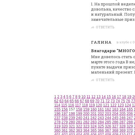
1. На прошлой неделе
довольна, качество 
и натуральный. Пол
замечательные приз
ОТВЕТИТЬ
ГАЛИНА
в клубе с 
Благодарю "МНОГО
Мне довелось стать 
марте этого года
В не
пункте выдачи призо
маленький презент. 
ОТВЕТИТЬ
1
2
3
4
5
6
7
8
9
10
11
12
13
14
15
16
17
18
19
2
62
63
64
65
66
67
68
69
70
71
72
73
74
75
76
7
114
115
116
117
118
119
120
121
122
123
124
1
155
156
157
158
159
160
161
162
163
164
165
196
197
198
199
200
201
202
203
204
205
206
237
238
239
240
241
242
243
244
245
246
247
278
279
280
281
282
283
284
285
286
287
288
319
320
321
322
323
324
325
326
327
328
329
360
361
362
363
364
365
366
367
368
369
370
401
402
403
404
405
406
407
408
409
410
411