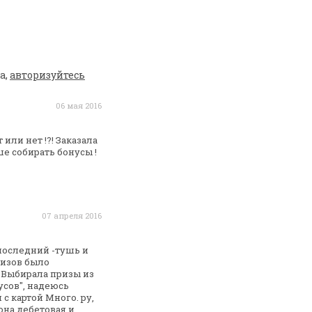
а,
авторизуйтесь
06 мая 2016
 или нет !?! Заказала
е собирать бонусы !
07 апреля 2016
 последний -тушь и
изов было
. Выбирала призы из
нусов", надеюсь
 с
картой Много. ру,
она дебетовая и