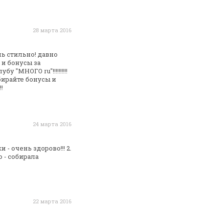
28 марта 2016
ь стильно! давно
и бонусы за
клубу "МНОГО
ru"!!!!!!!!!!
бирайте бонусы и
!!
24 марта 2016
- очень здорово!!!
2.
 - собирала
22 марта 2016