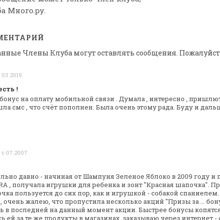
а Много.ру.
МЕНТАРИЙ
анные Члены Клуба могут оставлять сообщения. Пожалуйст
 03.2015
сть !
 бонус на оплату мобильной связи . Думала
, интересно , пришлют
ла смс , что счёт пополнен. Была очень этому рада. Буду
и дальш
 с 07.2007
льно давно - начиная от Шампуня Зеленое
Яблоко в 2009 году и
FRA
, получала игрушки для ребенка и зонт "Красная шапочка".
Пр
чка пользуется до сих пор,
как и игрушкой - собакой спаниелем
, очень жалею, что пропустила несколько акций
"Призы за ... бо
ь в
последней на данный момент акции. Быстрее бонусы копятся
ь ей за те же продукты
в магазинах, заказываю через интернет - 