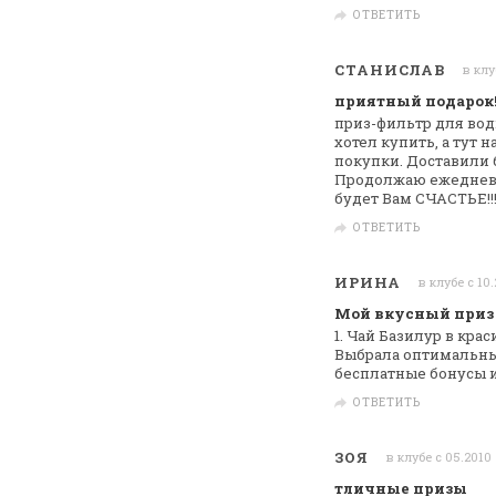
ОТВЕТИТЬ
СТАНИСЛАВ
в клу
приятный подарок!!
приз-фильтр для вод
хотел купить, а тут
на
покупки. Доставили б
Продолжаю ежедневн
будет
Вам
СЧАСТЬЕ!!!!!!!!!!!!!
ОТВЕТИТЬ
ИРИНА
в клубе с 10
Мой вкусный приз
1. Чай Базилур в кра
Выбрала оптимальный
бесплатные бонусы и
ОТВЕТИТЬ
ЗОЯ
в клубе с 05.2010
тличные призы