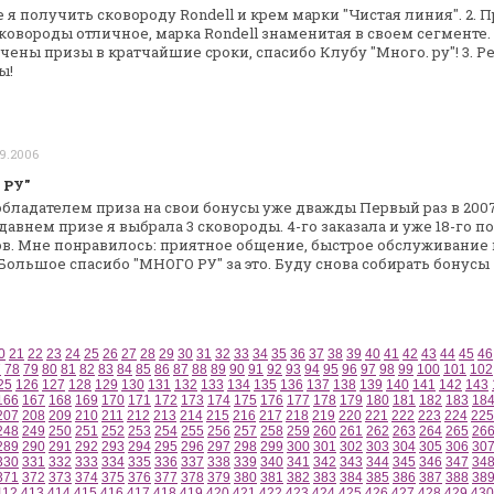
 я получить сковороду Rondell и крем
марки "Чистая линия".
2. 
сковороды отличное,
марка Rondell знаменитая в своем сегменте.
учены призы в
кратчайшие сроки, спасибо Клубу "Много. ру"!
3. Р
ы!
09.2006
 РУ"
обладателем приза на свои бонусы уже
дважды
Первый раз в 2007
давнем призе я выбрала 3 сковороды. 4-го заказала и уже
18-го п
в. Мне
понравилось: приятное общение, быстрое обслуживание 
Большое спасибо "МНОГО РУ" за
это. Буду снова собирать бонусы
0
21
22
23
24
25
26
27
28
29
30
31
32
33
34
35
36
37
38
39
40
41
42
43
44
45
46
7
78
79
80
81
82
83
84
85
86
87
88
89
90
91
92
93
94
95
96
97
98
99
100
101
102
25
126
127
128
129
130
131
132
133
134
135
136
137
138
139
140
141
142
143
166
167
168
169
170
171
172
173
174
175
176
177
178
179
180
181
182
183
18
207
208
209
210
211
212
213
214
215
216
217
218
219
220
221
222
223
224
225
248
249
250
251
252
253
254
255
256
257
258
259
260
261
262
263
264
265
26
289
290
291
292
293
294
295
296
297
298
299
300
301
302
303
304
305
306
30
330
331
332
333
334
335
336
337
338
339
340
341
342
343
344
345
346
347
34
371
372
373
374
375
376
377
378
379
380
381
382
383
384
385
386
387
388
38
412
413
414
415
416
417
418
419
420
421
422
423
424
425
426
427
428
429
430