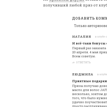
получивший любой приз от клуб
ДОБАВИТЬ КОМ
Только авторизов
НАТАЛИЯ
в клубе с
И всё-таки бонусы е
Первый раз заказала
20 апреля. 4 мая
приш
Всем советую.
ОТВЕТИТЬ
ЛЮДМИЛА
в клубе
Приятные подарки
Призы получаю дово
масло для волос JA
несколько, зонтом до
того,
что было нужно
удачно поучаствоват
просто расплачиваюс