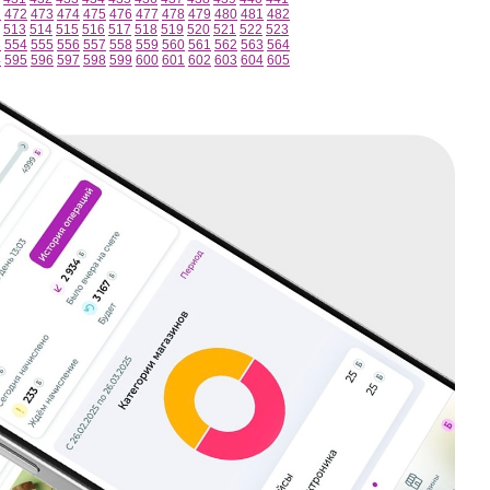
1
472
473
474
475
476
477
478
479
480
481
482
513
514
515
516
517
518
519
520
521
522
523
3
554
555
556
557
558
559
560
561
562
563
564
4
595
596
597
598
599
600
601
602
603
604
605