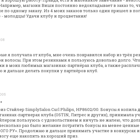
ь и хорошую работу!
Правда, есть и маленькое замечание - неко
 Например, магазин Виши постоянно
недокладывает в заказ то, ч
е по одному заказу. Из 4 моих заказов только
один пришел в полн
 -
молодцы! Удачи клубу и процветания!
008
рые я получала от клуба, мне очень
понравился набор из трёх рез
ои волосы. При этом резинками я пользуюсь довольно
долго. Что
ки в моих
любимых магазинах-партнёрах клуба, а также расплач
ю и дальше делать покупки у
партнёров клуб.
2005
"
з Стайлер SimplySalon Curl Philips,
HP8602/00. Бонусы я копила д
газинах-партнерах клуба (OSTIN, Литрес и других),
принимала уча
айлером
пользуюсь с удовольствием и ничуть не жалею, что дол
несколько раз было
желание потратить бонусы на менее ценные
НОГО РУ». Продолжаю и дальше
принимать участие в конкурсах и
огу еще накопить на хороший приз.