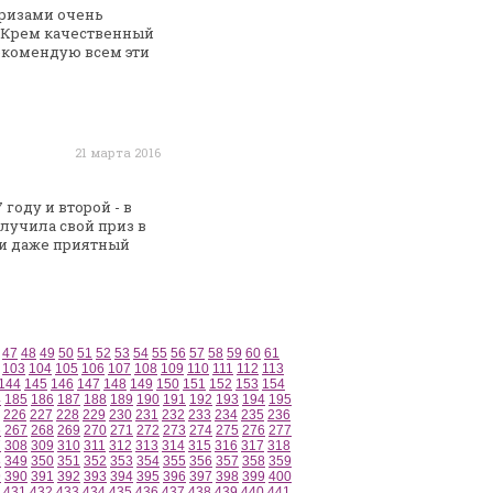
Призами очень
Крем качественный
екомендую всем эти
21 марта 2016
 году и второй - в
олучила свой приз в
и даже
приятный
47
48
49
50
51
52
53
54
55
56
57
58
59
60
61
103
104
105
106
107
108
109
110
111
112
113
144
145
146
147
148
149
150
151
152
153
154
4
185
186
187
188
189
190
191
192
193
194
195
226
227
228
229
230
231
232
233
234
235
236
6
267
268
269
270
271
272
273
274
275
276
277
7
308
309
310
311
312
313
314
315
316
317
318
8
349
350
351
352
353
354
355
356
357
358
359
9
390
391
392
393
394
395
396
397
398
399
400
431
432
433
434
435
436
437
438
439
440
441