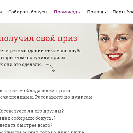
ы
Собирать бонусы
Промокоды
Помощь
Партнёр
астливым обладателем приза
впечатлениями. Расскажите по пунктам:
осоветуете ли его другим?
зинах собирали бонусы?
сделать быстрее всего?
ообщение может только член клуба,