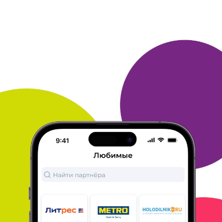
Приз за баллы здорово!
Я получил электронную книгу. Спасибо!
Ежедневно собираю
бонусы отвечая на вопросы.
Очень приятный клуб. Копил баллы
просто так.
Оказалось можно получить приз. Книги дарил
клуб
и в ответах на вопрос.
ОТВЕТИТЬ
ГЕОРГИЙ
20 сентября 2022
в клубе с 12.2013
Термосумка Thermoshopper red
Получил термосумку Thermoshopper red, о
которой давно
мечтал. Цена без доставки 54500
бонусов. Вещь, необходимая
для поездок на дачу
или в путешествие.
Выбрал сам. Долго собирал
бонусы. Сначала увеличилась цена,
потом
увеличилась стоимость доставки (больше, чем
вдвое).
Хотел синий цвет, но не хватало бонусов,
пришлось взять
красную, чтобы больше не
рисковать (разница 10000 бонусов).
Собирал
бонусы на яндекс маркете, в аптеках Здравсити, а
Артека. ру уже не в первый раз не начислила
бонусы. Но
больше всего принесли покупки на
Али Экспресс.
Пока опыта использования нет, но