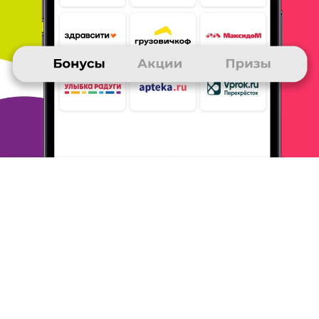
надеюсь, что не подведет,
хоть производство
Китай.
ОТВЕТИТЬ
ИГ
20 сентября 2022
в клубе с 11.2021
Книги-бонусы
Получил за бонусы книгу с Литрес, люблю
чтение и всегда
обмениваю книги на бонусы.
Накапливаю за просмотры без покупок,
викторины, пользуюсь
иинтересными
предложениями от партнеров
ОТВЕТИТЬ
РУСЛАН
19 сентября 2022
в клубе с 02.2009
Книга ЛитРес
В очередной раз приобрел на Литрес новое
произведение Макса
Глебова. Бонусы обычно
получаю в викторинах клуба и за
покупки в
магазинах Тутанетам.
ОТВЕТИТЬ