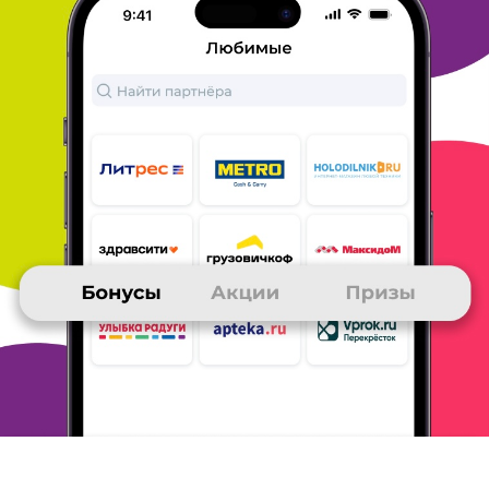
Получала от Много денежку на телефон и целый
месяц
наслаждалась общением с близкими)
Накопила довольно быстро, быстрее копятся если
делаешь
покупки в магазинах партнерах, в играх
медленнее, но тоже
приходят)
ОТВЕТИТЬ
АЛЕКСАНДР
25 ноября 2015
в клубе с 11.2007
100 рублей на карту много.ру
Сразу же после получения карты Много. ру, я
заказал приз 100
рублей на карту, которые пришли
моментально! Советую всем,
еще не заказавшим
новую карту, обязательно отправить заявку
на
получение! Это очень удобно и практично!
ОТВЕТИТЬ
ВАЛЕРИЯ
25 ноября 2015
в клубе с 08.2014
Приз 500 рублей на телефон
Я получила приз 500 рублей на счет телефона.
Секрет очень
прост, участвуйте в играх дня и
получайте бонусы за участие
и правильные
ответы, а еще совершайте покупки в магазинах