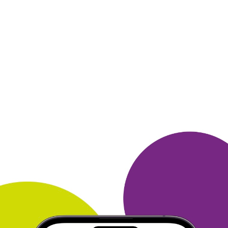
действующей акцией. Заказал пополнение
счета
телефона. В течении недели деньги пришли на
мой счет.
Все предельно просто.
ОТВЕТИТЬ
ВЛАДИМИР
25 ноября 2015
в клубе с 04.2014
Приз - начисление на счет телефона
Несколько раз использовал приз - пополнение
счета телефона.
Считаю этот приз наиболее
выгодным и интересным , т. к. он
не связан с
доставкой (дополнительными расходами) и
всегда
востребован (деньги на телефоне нужны
всегда!). Накапливал
за счет покупок в магазинах
ТУТАНЕТАМ, в том числе и
повышенным
начислением бонусов, а также за счет
ежедневного
участия в играх клуба. Рекомендую
обратить внимание
участников клуба на призы
именно этой категории.
ОТВЕТИТЬ
ЕКАТЕРИНА
25 ноября 2015
в клубе с 12.2011
Спасибо за приз)))