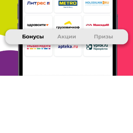
Пополнение счета мобильного телефона - очень
приятный приз,
заказывала и получала не раз.
Стараюсь участвовать во всех
конкурсах, покупаю
еду котейке в петшопе и для себя любимой
что-
нибудь на озоне и в дикой ягоде, очень помогают
в сборе
бонусов акции по 1000 баллов и золотые
письма. Спасибо
клубу, живых денег на
мобильную связь не трачу, мужа долго
уговаривала участвовать, сегодня и он получил
2000 на
телефон, очень доволен)) Советую всем
присоединяться.
ОТВЕТИТЬ
ИЛЬЯ
25 ноября 2015
в клубе с 07.2006
Баланс телефона
Всегда копил на пополнение баланса телефона.
Первый раз
последние баллы копились еле-еле, а
получить 500 рублей
(да-да, раньше было и такое)
очень хотелось. И вот они,
первые 5000 баллов,
набранные в викторинах и конкурсах! За 9
лет
дружбы с много. ру таких случаев уже было
немало, но это
уже совсем другая история :)
ОТВЕТИТЬ