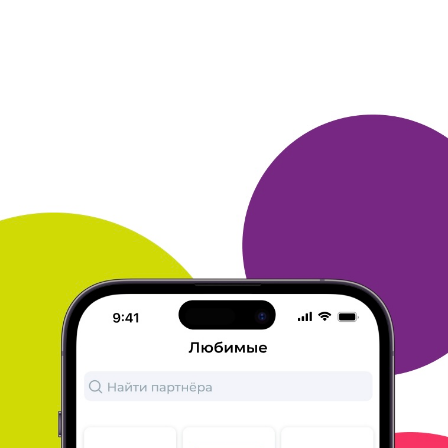
потихоньку и
набирал. Хочу еще заказать книги.
ОТВЕТИТЬ
ИРИНА
25 ноября 2015
в клубе с 01.2012
Приз- деньги на телефон!
Пару раз раказывала приз по тысяче рублей на
телефон. Самый
быстрый приз! Не надо думать,
что выбрать, на телефон деньги
кладут все! Жаль,
что по тысяче сейчас не "дарят" как приз
на
бонусы, а только по 2000 т. е подольше собираю....
и уже
мысли... а не взять ли что то другое-
попробовать?! Бонусы
собираю в моем любимом
магазине Wildberries (c которым
"дружу"- много
больше, чем с клубом), раньше брала еще в Е5
-мне нравился магазин, Эльдорадо, Ив роше,,
Квелли,
Бонприх....) Кто часто делает заказы- тому
несомненно
выгодно дружить с клубом "много
ру"!
ОТВЕТИТЬ
ЕЛЕНА
25 ноября 2015
в клубе с 02.2005
Пополнение счета мобильного телефона