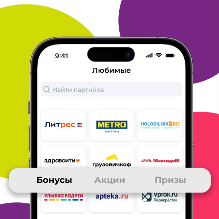
пополнение
счета мобильного телефона, 10.000
баллов - 1.000 р. на счёт.
Это мнёт кажется
выгоднее, так как несколько тысяч баллов вы
сэкономите на доставки - её нет)))
В течение 14
дней 1.000 р. и правда поступили на мой счёт
мобильного. Есть правда одно неприятное
условие, для
подтверждения вашего заказа, с
момента его оформления,
должен позвонить вам
на этот самый номер оператор и уточнить
детали
заказа и проверить номер телефона, на который
совершён заказ. Так вот, если вы случайно
пропустите этот
звонок, то не увидите никаких
денег на счете, и баллы ваши
также сгорят. Даже
если вы будете не в состоянии ответить на
звонок! Если вы будете в больнице, попадёте в
дтп или будете
на лекции или на совещании, если
укладываете спать грудного
ребёнка и т. д.
А так,
считаю, это самый реальный приз за баллы.
Магазины, представленные на "много ру" и "тут а
не там"
самые распространённые и знаменитые, и
так и так там
приходится делать покупки, поэтому
не составляет труда
перейти за покупкой через
их сервер и накапливать баллы.
Чем чаще вы
будете совершать покупки, тем больше будет
накоплений, потому что тогда ваши баллы
удваиваются. А ещё
нужно участвовать в