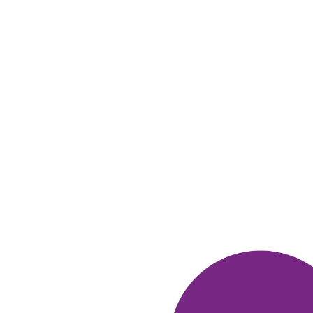
АЛЕКСАНДР
25 ноября 2015
в клубе с 10.2012
Приз – наушники
1. Получил приз – наушники SENNHEISER CX 200
STREET II.
2. Почему именно этот приз – искал по
отзывам наушники для
планшета по принципу
цена-качество, остановился на этой
модели, а она
как раз оказалась в каталоге призов. Заказал,
получил. Работой наушников доволен, всем
рекомендую.
3. Накопил на приз, делая покупки в
магазинах Клуба и
TutANeTam (в основном в
Mrdom , Wildberries, OZON,
Л’Этуаль), а еще
участвуя в играх, конкурсах и викторинах.
ОТВЕТИТЬ
РУСЛАН
25 ноября 2015
в клубе с 09.2013
Реальное получение призов за бонусные
баллы.
У меня было накоплено 10.000 баллов и я решил
попробовать
заказать приз. Работает или нет,
думаю? Сначала выбрал
что-то из парфюма, но
стоимость его доставки оказалась
неприлично
дорогой. После выбрал услуги связи -