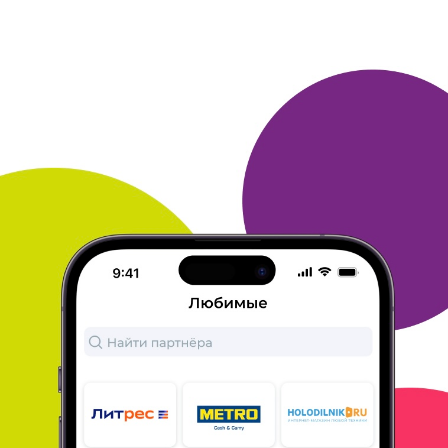
ОТВЕТИТЬ
ИГОРЬ
30 ноября 2015
в клубе с 05.2013
"Пополнение телефона"
Мною был заказан приз на пополнение счета
телефона, призом
очень доволен, с этой
возможностью имею выполняю различные
операции, вплоть до совершения и оплаты
покупок, и в
результате этого собираю бонусы, а
кроме этого принимаю
участие в играх и
викторинах клуба, все очень довольно таки
устраивает!
ОТВЕТИТЬ
АННА
30 ноября 2015
в клубе с 02.2014
Два очень полезных приза минимальными
усилиями
Сначала бонусы у меня накапливались медленно
и первым призом
я заказала недорогую струнную
сырорезку - удобный и
оригинальный
инструмент. Со временем добавились новые
магазины и бонусы стали копиться быстрее.