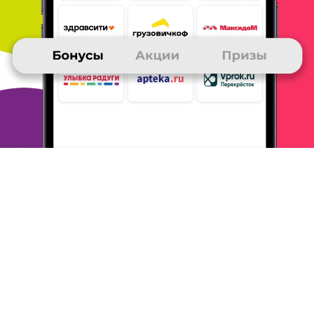
Заказываю
лекарства, товары на ебее, в магазинах
техники и электроники
и иногда косметику и
одежду + регулярное участие в конкурсах
и играх
по золотым письмам позволили мне заказать
пополнение
баланса мобильного на 3000 руб. и
ещё хвостик остался - буду
копить на новое
пополнение.
А вот картой как платежной начать
пользоваться так и не
пришлось - слишком мало
пунктов пополнения и искать
терминалы сложно
- они в гигантских партнерских списках, а
не на
карте города.
ОТВЕТИТЬ
ВЕРА
30 ноября 2015
в клубе с 04.2008
Получила приз -Пополнение телефона-
Делала заказ 1000 рублей неоднократно. Копила
баллы за
покупки в магазинах клуба и в
конкурсах. Заказывать другие
призы мне
невыгодно-дорогая доставка. Хороший приз.
ОТВЕТИТЬ
ВЛАДИСЛАВ
30 ноября 2015
в клубе с 03.2001