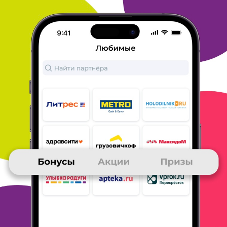
СВЕТЛАНА
25 ноября 2015
в клубе с 08.2014
Отличные призы, быстрая доставка
Заказывала призы уже несколько раз. Обычно это
бытовая химия
Frosh (ополаскиватель для белья,
жидкое средство для стирки,
очиститель для
стекол).
Все товары качественные. Рекомендую.
Быстрее всего бонусы накапливаются, если
участвовать в
играх/заданиях с бонусами и
делать покупки во время спец.
акций, когда
обещают 1000, 15000, 2000 бонусов за покупку в
определенном магазине.
ОТВЕТИТЬ
ИГОРЬ
25 ноября 2015
в клубе с 11.2011
ДЕНЬГИ НА ТЕЛЕФОН
Неоднократно заказывал приз - пополнение счета
и вот уже
больше трех лет звоню на халяву,
спасибо. Бонусы получаю за
участие в конкурсах
и за покупки в магазинах клуба.
ОТВЕТИТЬ