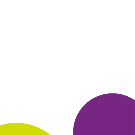
СВЕТЛАНА
25 ноября 2015
в клубе с 12.2011
Пополнение счета мобильного телефона
1. Я получала пять раз приз "Пополнение счета
мобильного
телефона.
2. Я выбрала этот приз, т. к.
доставка других призов в мой
город стоила бы
мне 5000 бонусов - в пересчете на рубли это
достаточно дорого. Помимо того, что я общаюсь
по телефону, я
ещё со счета мобильного телефона
оплачиваю проезд в
муниципальном
общественном транспорте, поэтому деньги
расходуются достаточно быстро.
3. Чтобы
накопить бонусы, нужно запастись терпением и
усидчивостью. Я стараюсь участвовать во всех
играх и
викторинах клуба, о которых получаю
уведомления на
электронную почту. Собираю
бонусы в Яндекс. Браузере. Не
обошлось и без
покупок в магазинах-партнерах. Если один и
тот
же товар по одной и той же цене есть в двух
различных
магазинах, то при прочих равных
условиях я выбирают тот
магазин, который
сотрудничает с клубом. Покупала в различное
время на eBay, Ozon, MVideo, KlubKrasoti, Lamoda,
LaRedoute
с помощью PayPal и PickPoint.
ОТВЕТИТЬ