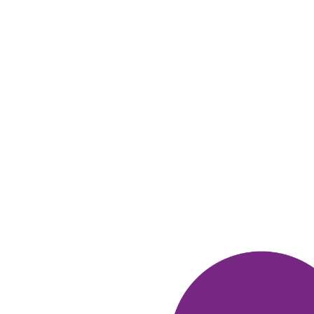
викторинах, и делала покупки. Много физических
призов получала до этого, подушку, книги, зонт,
игру и т. д.
Спасибо Много. ру за возможность,
получать хорошие призы!
ОТВЕТИТЬ
НАТАЛЬЯ
19 февраля 2022
в клубе с 11.2016
Приз - книга
Получила приз - книгу от Литрес, которая,
несомненно,
пригодится в интернет-бизнесе.
Бонусы копила за счет участия
в голосованиях и
викторинах. За их количеством не следила,
но
когда на Литрес появилась нужная книга,
оказалось, что
бонусов достаточно для ее
получения.
ОТВЕТИТЬ
ЮЛИЯ
18 февраля 2022
в клубе с 09.2005
Приза на Литрес
Обожаю много ру за коллаборацию с литрес.
Очень любим с
детьми журнал Мамино
Солнышко. Сначала выписывали по почте,
потом