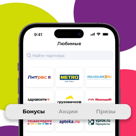
купили принтер и стали распечатывать с Литрес.
У меня
бонусы копятся быстро - участвую в
викторинах и опросах и
делаю покупки через
Тутанетам. Бесплатно скачала уже более 5
журналов в качестве приза.
ОТВЕТИТЬ
АНДРЕЙ
18 февраля 2022
в клубе с 04.2012
Приз - книга
Моим призом стала аудиокнига с сайта Литрес.
Люблю читать,
когда читать не удается, слушаю
книги. Поэтому и в этот раз
копил на очередную
книгу. Бонусы получал за ежедневное
участие в
викторинах и голосованиях, а также
интернет-
магазинах, которые участвуют в данной
программе.
ОТВЕТИТЬ
СВЕТЛАНА
17 февраля 2022
в клубе с 11.2009
Приз на Литрес
Получила книгу от Литрес Милы Левчук за