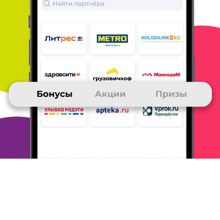
ОТВЕТИТЬ
МАРИНА
25 ноября 2015
в клубе с 06.2006
хороший чай для хорошей компании
Заказала приз "ЧАЙ ИЗБРАННАЯ КЛАССИКА
"ЦЕЙЛОН ОРАНДЖ ПЕКОЕ".
Хороший цейлонский
чай без ароматизаторов и добавок. Стоит
недорого и на него легко накопить, даже
совершая недорогие
покупки, например, на
ЛитРес, и участвуя в конкурсах.
ОТВЕТИТЬ
ВИТАЛИЙ
25 ноября 2015
в клубе с 06.2011
Мой первый приз
1. Я получил 2000 руб. на телефон.
2. Я его выбрал,
так как за доставку других призов в мой
город
необходимо платить баллами.
3. Накопил за счет
конкурсов и покупок на Озоне.
ОТВЕТИТЬ