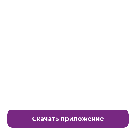
Станьте партнером клуба Много.ру
E-Mail:
partnership@lavtech.ru
© ООО «ЛАВТЕК.РУ», 2000 - 2026 E-Mail:
club@mnogo.ru
Скачать приложение