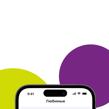
для
меня это очень удобно. Копила баллы я
достаточно долго, в
основном, играя в различные
игры, голосования, викторины и
лишь изредка
делая покупки в магазинах, сотрудничающих с
Много. ру. Поэтому советую данный приз, в
первую очередь,
тем, кто часто совершает
покупки в магазинах-участниках,
тогда баллы у
вас накопятся очень быстро. Тем более, что
частенько сами магазины дарят за покупки у них
дополнительно
1000 баллов, 2000 баллов, иногда
даже больше. Просто нужно
следить за акциями.
ОТВЕТИТЬ
ТАТЬЯНА
25 ноября 2015
в клубе с 01.2009
мои призы
первые призы были пополнение баланса на
телефон по 500 и по
1000 рублей потом
парфюмерная вода и полотенце брала в
качестве
подарка доставка была на дом очень довольна
призами бонусы получаю за покупки в магазинах
клуба и в
играх и конкурсах при получение
золотых писем бонусы
собираются быстрей
большое спасибо клубу сейчас хочу
заказать
подарки к новому году