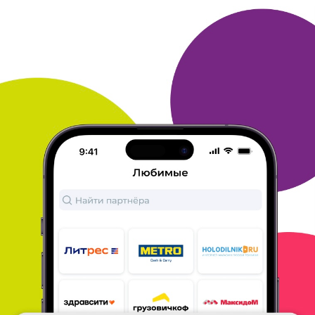
Деньги на телефон - 1000 рублей, незаметно, без
напряжения,
с небольшими покупками -
накопилась сумма. В клуб пригласила
коллега,
теперь каждый день напоминаем друг другу о
бонусах
- соревнуемся, кто быстрее накопит,
какой новый заказ
планируем. или купим...
Теперь советую и другим своим
коллегам и
друзьям, но теперь Я.
ОТВЕТИТЬ
ВИКТОР
27 ноября 2015
в клубе с 11.2013
Пополнение счета мобильного телефона
Самый лучший приз - это пополнение счета
мобильного
телефона! Так как всегда необходимо
его пополнять. А тут
соединяешь полезное с
приятным... Делаешь покупки в
магазинах
"TUTANETAM", участвуешь в конкурсах Клуба и
копишь
бонусы на приз! Вот так уже не в первый
раз я получаю
денежный приз на свой телефон!
ОТВЕТИТЬ
ДИНА
27 ноября 2015
в клубе с 07.2008