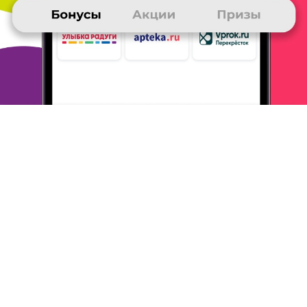
Всегда на связи!
Нашу жизнь трудно представить без сотовой
связи. Поэтому
самым полезным я для себя
считаю приз "пополнение счета"! С
моей картой
"Много. ру" от банка "Открытие" накопить бонусы
проще простого, я просто расплачиваюсь картой :)
А вдвойне
приятно оплачивать ей покупки в
магазинах "TUTANETAM" ;) Вот
так уже не в
первый раз я получаю денежный приз на свой
телефон!
ОТВЕТИТЬ
ВИКТОР
27 ноября 2015
в клубе с 02.2012
Деньги на телефон
Мне понравился приз - Деньги на телефон
Почему выбрал его? Для меня это очень
актуальный приз, т. к.
много общаюсь по
мобильной связи!
И советую остальным,
особенно тем кто любит много общаться.
Накопил
баллы ежедневным заходом на сайт, и редкими
покупками.
Конечно, самый быстрый способ
накопить бонусы, это что-то
покупать, в
предлагаемых магазинах.